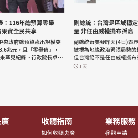
副總統：台灣是區域穩定
濟果實全民共享
量 非任由威權擺布孤島
度中央政府總預算歲出規模突
副總統蕭美琴昨天(4日)表
3.6兆元，且「零舉債」，
被視為地緣政治緊張局勢的
年來罕見紀錄。行政院長卓榮
但台灣絕不是任由威權擺布
示，這是全民與百工百業共
而是堅守自由、維護和平與
1 天
濟成果所累積的財政實力，
的重要力量，而當台灣越強
經濟成長果實回饋全民，擴
地區就越穩定，世界也越安全。
慧科技、社福、國防治水、
總統昨天出席「凱達格蘭論壇
體育等重點領域。 116年
印太安全對話」午宴，會後
府總預算案已完成籌編，行
文作上述表示。 副總統說，台灣常
..
被...
央廣
收聽指南
業務服務
息
如何收聽央廣
參觀申請