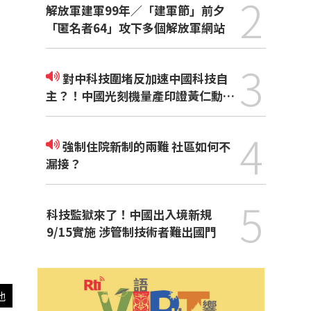
2
解放軍建軍99年／「建軍節」前夕
「匿名者64」攻下多個解放軍網站
3
對中科技圍堵反加速中國科技自
主？！中國光刻機量產印證黃仁勳觀
點
4
強制住院新制的兩難 社區如何不
漏接？
5
科技監獄來了！中國出入境新規
9/15實施 涉管制技術者難出國門
他