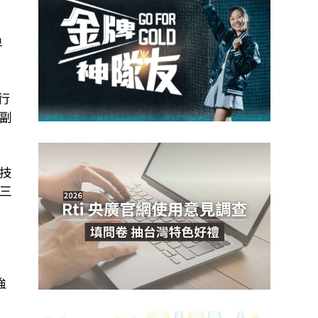
早
行
副
技
三
強