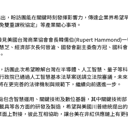
時指出，盼訪團能在關鍵時刻發揮影響力，傳達企業界希望
免雙重課稅協定」等產業關心事項。
國台灣商業協會會長韓儒伯(Rupert Hammond)一
慧芝、經濟部次長何晉滄、國發會副主委詹方冠、國科會
。
，訪團此次希望瞭解台灣在半導體、人工智慧、量子等科
行政院已通過人工智慧基本法草案送請立法院審議，未來
業將在更完善的法律機制與規範下，繼續向前邁進一步。
重點包含智慧運用、關鍵技術及數位基磐，其中關鍵技術部
載具等各方面的研發及製造，希望與美國川普總統提出的
I行動計畫)在產業面上對接，彼此互相協助，讓台美在非紅供應鏈上有更