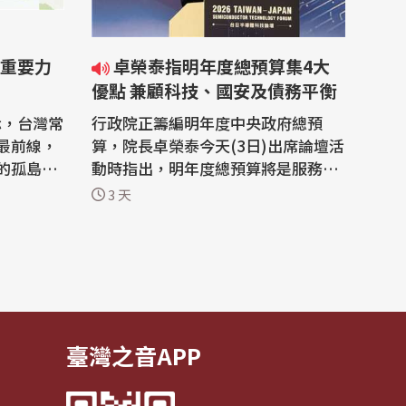
重要力
卓榮泰指明年度總預算集4大
優點 兼顧科技、國安及債務平衡
示，台灣常
行政院正籌編明年度中央政府總預
最前線，
算，院長卓榮泰今天(3日)出席論壇活
的孤島，
動時指出，明年度總預算將是服務面
區域穩定
最廣、科技發展最快速、國安最到
3 天
大，印太
位，且能債務平衡的總預算，為過去
 蕭副
數年難以達到的新時代。 今年度中央
：2026
政府總預算案送交立法院迄今尚未審
於臉書發
查完畢，創下歷史紀錄，且依《預算
法》規定，明年度(2027年)中央政府
總預算案...
臺灣之音APP