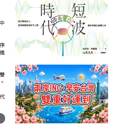
民
中
序
進
雙
。
代