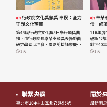
行政院文化獎頒獎 卓揆：全力
卓榮泰：116年總預算零舉
守護文化預算
債 經
第45屆行政院文化獎5日舉行頒獎典
116年
禮，由行政院長卓榮泰頒獎表揚戲曲
破新台幣
研究學者邱坤良、電影剪接師廖慶松
創下40
及自然文學作家徐仁修，肯定3人在
泰5日表
1 天
1 天
不同文化領域的終身貢獻。卓榮泰除
同創造經
向3位文化大師致敬，也提及文化部
政府將把
預算正於立法院審查，強調行政院將
大投資智
全力支持文化部，也盼朝野共同守護
教育文化及
台灣文化發展。 行政院文化獎邁入第
度中央政
45屆，今...
政院4日下.
聯繫央廣
關於
:::
臺北市104中山區北安路55號
最新消