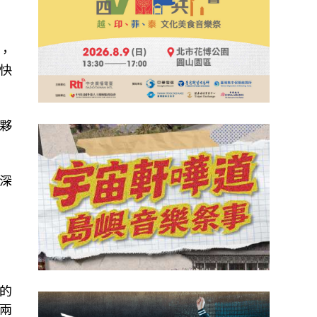
，
快
夥
深
的
兩