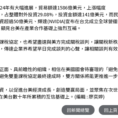
24年有大幅進展，貿易額達1586億美元，上漲幅度
國，占整體對外投資29.08%，投資金額達141億美元，而
過50億美元、輝達(NVIDIA)宣布在台北成立全球營運
心，顯見台美在產業合作基礎上強烈互補。
課稅協定，也希望盡速與美方完成關稅談判，讓關稅新秩
，傳達企業界希望早日完成談判的心聲，讓相關談判有效
正面、具前瞻性的組織，相信在美國國會待審理的「避免
避免雙重課稅協定最終達成時，雙方關係將能更推進一步
資，以促進台美經濟成長，創造雙贏局面，並聚焦在次世
美台數十年所累積的互信基礎上。(編輯 : 廖奕婷)
回新聞總覽
回上頁