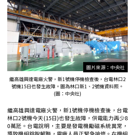
圖片來源：中央社
繼高雄興達電廠火警，新1號機停機檢查後，台電林口2
號機15日也發生故障。圖為林口新1、2號機資料照。
(圖：中央社)
繼高雄興達電廠火警，新
1
號機停機檢查後，台電
林口
2
號機今天
(15
日
)
也發生故障，供電能力再少
8
0
萬瓩。台電說明，主要是發電機勵磁系統異常，
導致機組跳脫解聯，電廠人員正緊急搶修。在機組