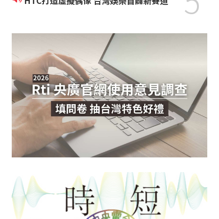
5
HTC打造虛擬偶像 台灣娛樂首闢新賽道