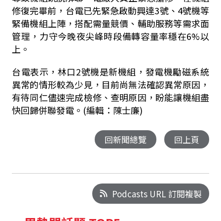
修復完畢前，台電已先緊急啟動興達
3
號、
4
號機等
緊備機組上陣，搭配需量競價、輔助服務等需求面
管理，力守今晚夜尖峰時段備轉容量率穩在
6%
以
上。
台電表示，林口
2
號機是新機組，發電機勵磁系統
異常的情形較為少見，目前尚無法確認異常原因，
有待同仁儘速完成檢修、查明原因，盼能讓機組盡
快回歸併聯發電。(編輯：陳士廉)
回新聞總覽
回上頁
Podcasts URL 訂閱複製