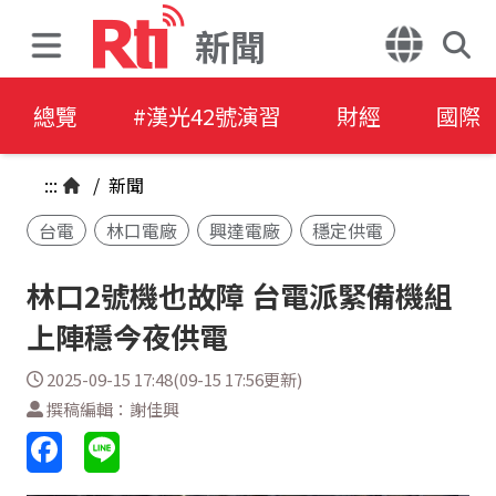
新聞
總覽
#漢光42號演習
財經
國際
:::
/
新聞
台電
林口電廠
興達電廠
穩定供電
林口2號機也故障 台電派緊備機組
上陣穩今夜供電
2025-09-15 17:48(09-15 17:56更新)
撰稿編輯：謝佳興