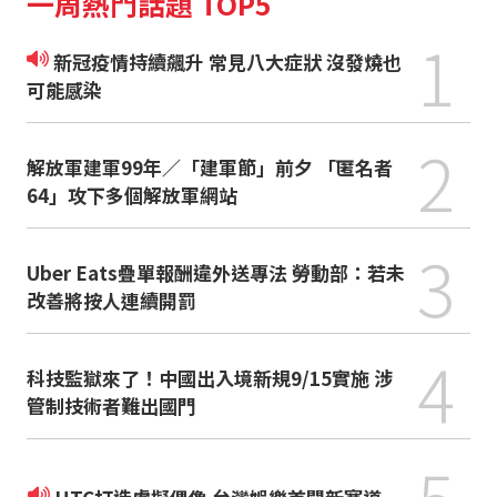
一周熱門話題 TOP5
1
新冠疫情持續飆升 常見八大症狀 沒發燒也
可能感染
2
解放軍建軍99年／「建軍節」前夕 「匿名者
64」攻下多個解放軍網站
3
Uber Eats疊單報酬違外送專法 勞動部：若未
改善將按人連續開罰
4
科技監獄來了！中國出入境新規9/15實施 涉
管制技術者難出國門