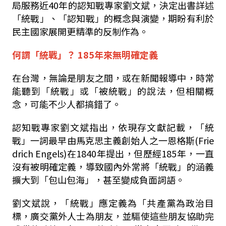
局服務近
40
年的認知戰專家劉文斌，決定出書詳述
「統戰」、「認知戰」的概念與演變，期盼有利於
民主國家展開更精準的反制作為。
何謂「統戰」？
185
年來無明確定義
在台灣，無論是朋友之間，或在新聞報導中，時常
能聽到「統戰」或「被統戰」的說法，但相關概
念，可能不少人都搞錯了。
認知戰專家劉文斌指出，依現存文獻記載，「統
戰」一詞最早由馬克思主義創始人之一恩格斯
(Frie
drich Engels)
在
1840
年提出，但歷經
185
年，一直
沒有被明確定義，導致國內外常將「統戰」的涵義
擴大到「包山包海」，甚至變成負面詞語。
劉文斌說，「統戰」應定義為「共產黨為政治目
標，廣交黨外人士為朋友，並驅使這些朋友協助完