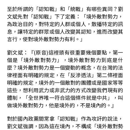
至於所謂的「認知戰」和「統戰」有哪些異同？劉
文斌先對「認知戰」下了定義：「境外敵對勢力，
為政治目的，對特定的人群或個人，散播特定的訊
息，讓特定的群眾或個人改變其認知，進而改變其
言行，使對境外敵對勢力有利。」
劉文斌：『
(
原音
)
這裡頭有很重要幾個要點，第一
個是「境外敵對勢力」，境外敵對勢力到底是什
麼？境外敵對勢力是一個變動的概念，在台灣的法
律裡面有明確的規定，在「反滲透法」第二條裡面
明確的規定，境外的一個敵對的團體或是國家等等
這些，想利用武力或非武力的方式改變我們現有的
體制，「全世界唯一符合這個條件就是中共」，叫
做境外敵對勢力，他是境外的，不是境內的。』
對於國內政黨間常拿「認知戰」作為攻訐的說法，
劉文斌強調，因為這在境內，不構成「境外敵對勢