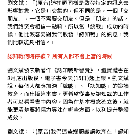
劉文斌：『
(
原音
)
這裡頭同樣是散發特定的訊息去
影響對象，它是有交集的，但不同的是，一個「交
朋友」，一個不需要交朋友。但是「朋友」的話，
我們終究會相信一點嘛，所以當「統戰」成功的時
候，他比較容易對我們散發「認知戰」的訊息，我
們比較能夠相信。』
認知戰何時停歇？
所有人都不會上當的時候
劉文斌發表新著作《認知戰新警覺》，繼實體書在
8月底出版後，電子書今天(
15
日)起上架。劉文斌
說，每個人都應加深「統戰」、「認知戰」的識讀
教育，而出版這本書，
更希望從事反認知戰的工作
者可以看看書中內容，因為在基本概念確立後，就
能更清楚要將精力專注在哪些方面，以利提升整體
成效。
劉文斌：『
(
原音
)
我們這些媒體識讀教育在「認知