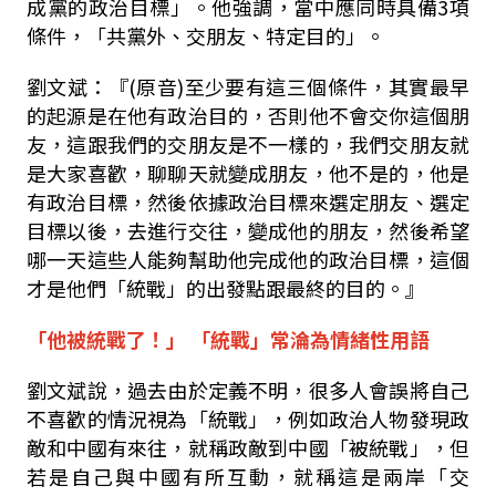
成黨的政治目標」。他強調，當中應同時具備
3
項
條件，「共黨外、交朋友、特定目的」。
劉文斌：『
(
原音
)
至少要有這三個條件，其實最早
的起源是在他有政治目的，否則他不會交你這個朋
友，這跟我們的交朋友是不一樣的，我們交朋友就
是大家喜歡，聊聊天就變成朋友，他不是的，他是
有政治目標，然後依據政治目標來選定朋友、選定
目標以後，去進行交往，變成他的朋友，然後希望
哪一天這些人能夠幫助他完成他的政治目標，這個
才是他們「統戰」的出發點跟最終的目的。』
「他被
統戰了！
」 「統戰」常淪為情緒性用語
劉文斌說，過去由於定義不明，很多人會誤將自己
不喜歡的情況視為「統戰」，例如政治人物發現政
敵和中國有來往，就稱政敵到中國「被統戰」，但
若是自己與中國有所互動，就稱這是兩岸「交