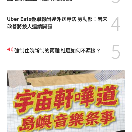
4
Uber Eats疊單報酬違外送專法 勞動部：若未
改善將按人連續開罰
5
強制住院新制的兩難 社區如何不漏接？