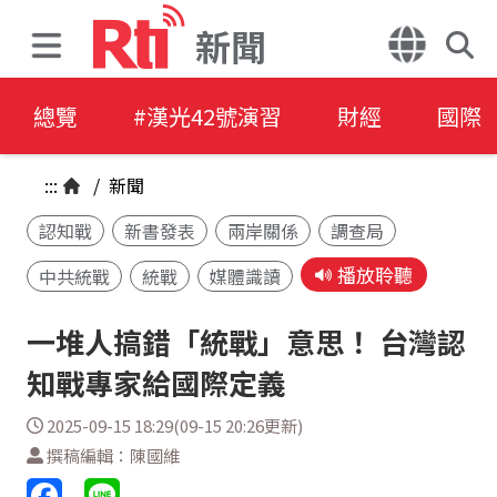
新聞
總覽
#漢光42號演習
財經
國際
:::
/
新聞
認知戰
新書發表
兩岸關係
調查局
播放聆聽
中共統戰
統戰
媒體識讀
一堆人搞錯「統戰」意思！ 台灣認
知戰專家給國際定義
2025-09-15 18:29(09-15 20:26更新)
撰稿編輯：陳國維