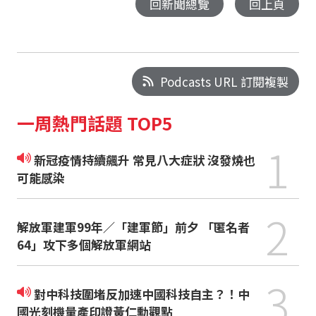
回新聞總覽
回上頁
Podcasts URL 訂閱複製
一周熱門話題 TOP5
1
新冠疫情持續飆升 常見八大症狀 沒發燒也
可能感染
2
解放軍建軍99年／「建軍節」前夕 「匿名者
64」攻下多個解放軍網站
3
對中科技圍堵反加速中國科技自主？！中
國光刻機量產印證黃仁勳觀點