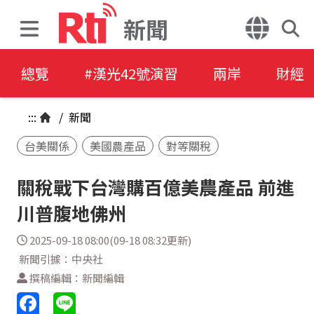
新聞
總覽
#漢光42號演習
兩岸
財經
:::
/
新聞
台美關係
美國農產品
對等關稅
關稅戰下台灣購百億美農產品 前進
川普腹地佛州
2025-09-18 08:00(09-18 08:32更新)
新聞引據：中央社
撰稿編輯：新聞編輯