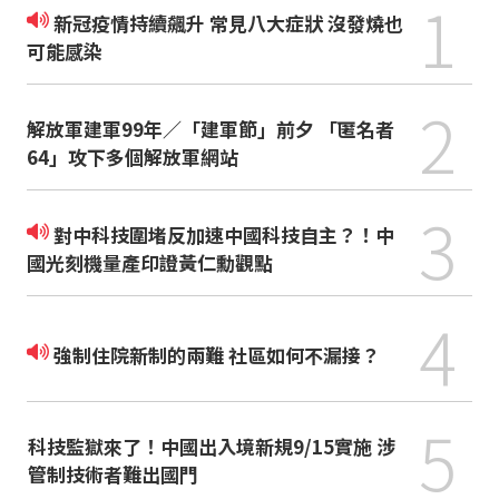
1
新冠疫情持續飆升 常見八大症狀 沒發燒也
可能感染
2
解放軍建軍99年／「建軍節」前夕 「匿名者
64」攻下多個解放軍網站
3
對中科技圍堵反加速中國科技自主？！中
國光刻機量產印證黃仁勳觀點
4
強制住院新制的兩難 社區如何不漏接？
5
科技監獄來了！中國出入境新規9/15實施 涉
管制技術者難出國門