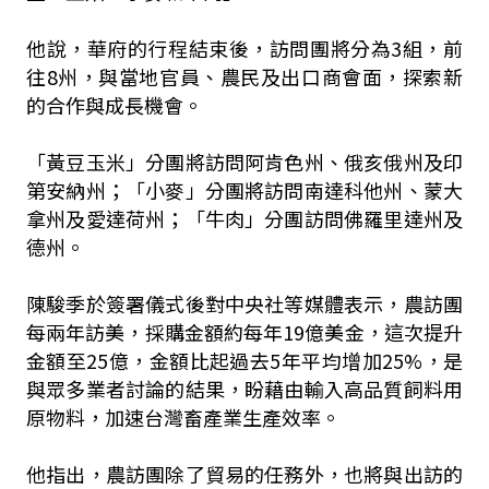
他說，華府的行程結束後，訪問團將分為3組，前
往8州，與當地官員、農民及出口商會面，探索新
的合作與成長機會。
「黃豆玉米」分團將訪問阿肯色州、俄亥俄州及印
第安納州；「小麥」分團將訪問南達科他州、蒙大
拿州及愛達荷州；「牛肉」分團訪問佛羅里達州及
德州。
陳駿季於簽署儀式後對中央社等媒體表示，農訪團
每兩年訪美，採購金額約每年19億美金，這次提升
金額至25億，金額比起過去5年平均增加25%，是
與眾多業者討論的結果，盼藉由輸入高品質飼料用
原物料，加速台灣畜產業生產效率。
他指出，農訪團除了貿易的任務外，也將與出訪的