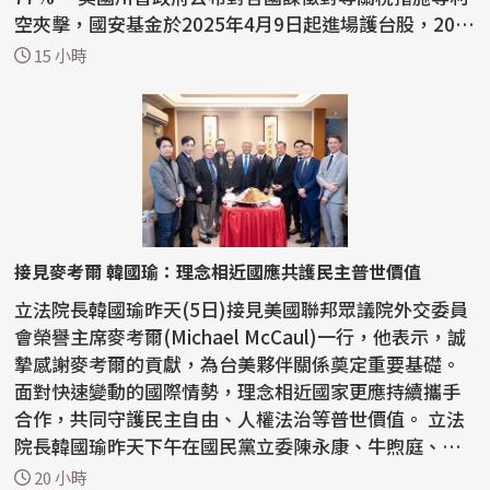
空夾擊，國安基金於2025年4月9日起進場護台股，202
6...
15 小時
接見麥考爾 韓國瑜：理念相近國應共護民主普世價值
立法院長韓國瑜昨天(5日)接見美國聯邦眾議院外交委員
會榮譽主席麥考爾(Michael McCaul)一行，他表示，誠
摯感謝麥考爾的貢獻，為台美夥伴關係奠定重要基礎。
面對快速變動的國際情勢，理念相近國家更應持續攜手
合作，共同守護民主自由、人權法治等普世價值。 立法
院長韓國瑜昨天下午在國民黨立委陳永康、牛煦庭、徐
巧芯...
20 小時