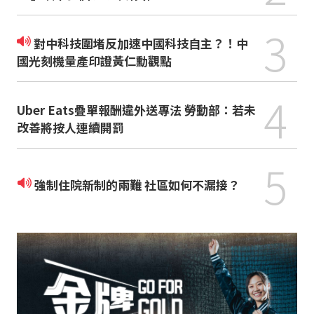
3
對中科技圍堵反加速中國科技自主？！中
國光刻機量產印證黃仁勳觀點
4
Uber Eats疊單報酬違外送專法 勞動部：若未
改善將按人連續開罰
5
強制住院新制的兩難 社區如何不漏接？