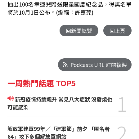
抽出100名幸運兒贈送限量國慶紀念品，得獎名單
將於10月1日公布。(編輯：許嘉芫)
回新聞總覽
回上頁
Podcasts URL 訂閱複製
一周熱門話題 TOP5
1
新冠疫情持續飆升 常見八大症狀 沒發燒也
可能感染
2
解放軍建軍99年／「建軍節」前夕 「匿名者
64」攻下多個解放軍網站