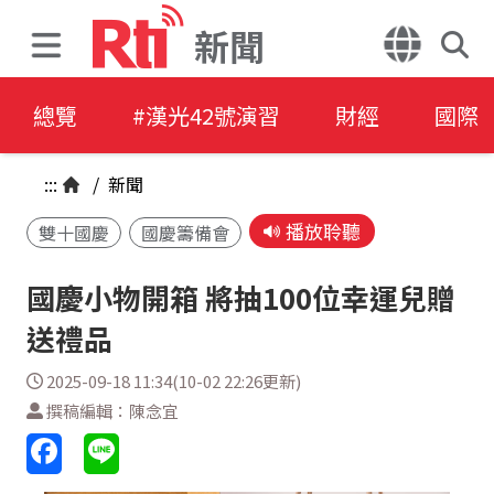
新聞
總覽
#漢光42號演習
財經
國際
:::
/
新聞
播放聆聽
雙十國慶
國慶籌備會
國慶小物開箱 將抽100位幸運兒贈
送禮品
2025-09-18 11:34(10-02 22:26更新)
撰稿編輯：陳念宜