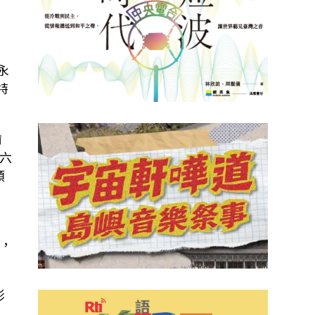
永
特
前
六
類
，
影