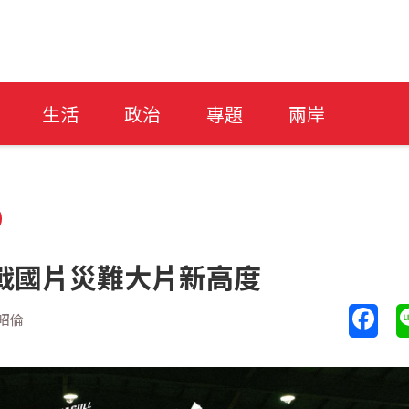
生活
政治
專題
兩岸
戰國片災難大片新高度
昭倫