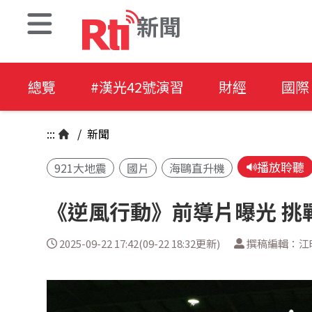
新聞
總覽
#漢光42號演習
財經
國際
:::
/
新聞
播放聆聽
921大地震
國片
海鷗直升機
《逆風行動》前導片曝光 挑
2025-09-22 17:42(09-22 18:32更新)
撰稿編輯：江