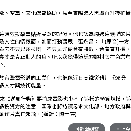
部、空軍、文化總會協助，甚至實際進入黑鷹直升機拍攝
這類救援故事貼近民眾的記憶。他也認為透過這類型的片
及人性的情感面，進而打動觀眾。張永昌：『(原音)一方
為它不只是炫技啊，不只是好像會有特效、會有直升機，
實才是真正動人的嘛。所以我覺得這樣的題材它在商業市
。』
於台灣電影邁向工業化，也能像近日高鐵災難片《96分
多人才與技術能量。
未來《逆風行動》要拍成電影也少不了這樣的預算規模，
多投資方的注意。團隊也將持續尋求文化部、地方政府與
動作片真正起飛。(編輯：陳士廉)
回新聞總覽
回上頁