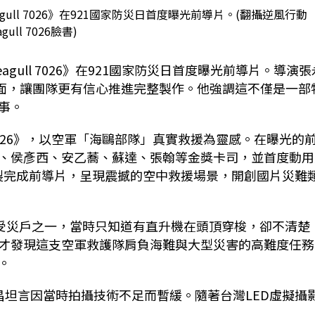
ull 7026》在921國家防災日首度曝光前導片。(翻攝逆風行動
agull 7026臉書)
gull 7026》在921國家防災日首度曝光前導片。導演張
正面，讓團隊更有信心推進完整製作。他強調這不僅是一部
事。
026》，以空軍「海鷗部隊」真實救援為靈感。在曝光的
、侯彥西、安乙蕎、蘇達、張翰等金獎卡司，並首度動用
後製完成前導片，呈現震撼的空中救援場景，開創國片災難
是受災戶之一，當時只知道有直升機在頭頂穿梭，卻不清楚
才發現這支空軍救護隊肩負海難與大型災害的高難度任務
。
昌坦言因當時拍攝技術不足而暫緩。隨著台灣LED虛擬攝