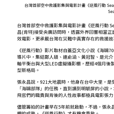
台灣首部空中救護影集與電影計畫《逆風行動 Seag
Se
台灣首部空中救護影集與電影計畫《逆風行動 Sea
昌(肯特)接受央廣訪問時，透露外界回響相當
效電影，更承載台灣在災難中真實存在的救援故
《逆風行動》影片取材自蓋亞文化小說《海鷗7
導片中，集結鄭人碩、連俞涵、黃冠智、是元介
軸平衡台與大型LED虛擬攝影棚，歷經4個月
型新格局。
張永昌說，921大地震時，他身在台中大里，
「海鷗部隊」的任務，直到讀到明毓屏的小說，
飛官們的職責與背後的人性故事都極具電影張力
儘管籌拍的計畫早在5年前就啟動，不過，張永
棚的成熟，《逆風行動》才有機會重啟。