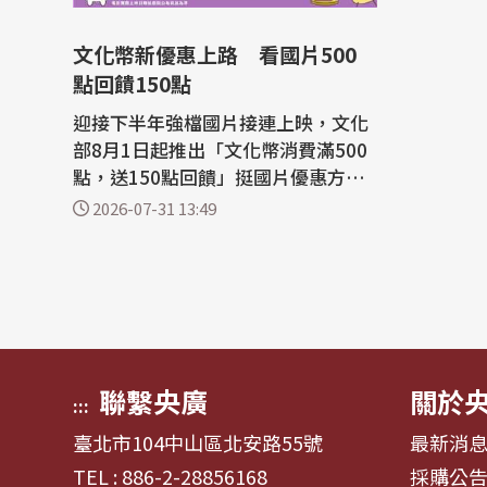
文化幣新優惠上路 看國片500
點回饋150點
迎接下半年強檔國片接連上映，文化
部8月1日起推出「文化幣消費滿500
點，送150點回饋」挺國片優惠方
案，期待延續去年底至今年上半年青
2026-07-31 13:49
少年使用文化幣支持國片的熱潮，再
創文化幣領用率及國片票房佳績。 文
化部表示，今年文化幣自元旦發放以
來，已有超過140萬人領取，領取率
達70%，累計消費金額近12億元。其
中，受惠...
聯繫央廣
關於
:::
臺北市104中山區北安路55號
最新消
TEL : 886-2-28856168
採購公