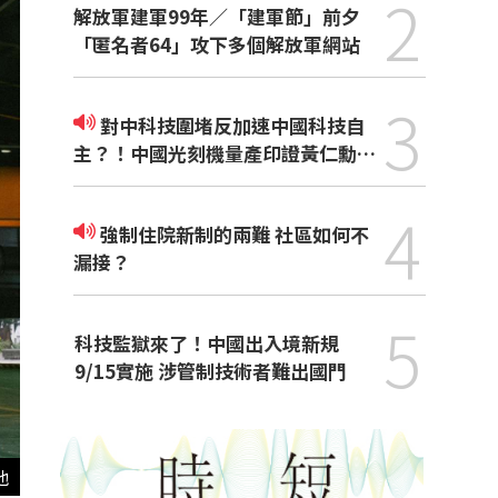
2
解放軍建軍99年／「建軍節」前夕
「匿名者64」攻下多個解放軍網站
3
對中科技圍堵反加速中國科技自
主？！中國光刻機量產印證黃仁勳觀
點
4
強制住院新制的兩難 社區如何不
漏接？
5
科技監獄來了！中國出入境新規
9/15實施 涉管制技術者難出國門
他