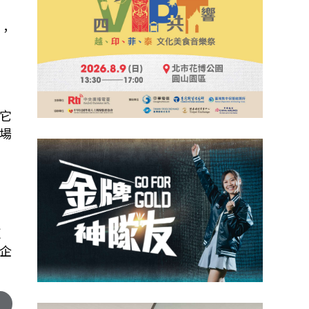
，
它
場
這
企