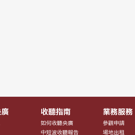
央廣
收聽指南
業務服務
息
如何收聽央廣
參觀申請
告
中短波收聽報告
場地出租