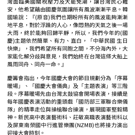
灣面臨美國關稅壓力及大罷免潮，讓台灣民心難
安，他希望藉由國慶氛圍讓所有風波漸漸平息。韓
國瑜說：『(原音)我們也期盼所有的風波能夠漸漸
地平息，對於浮躁的人心，像悶熱的天氣之後一場
大雨，終於能夠回歸平靜，所以，我們今年的(國
慶)主題依然簡單、有力、直白，「中華民國 生日
快樂」，我們希望所有同胞之間，不分海內外，大
家能化解分歧與意見，我們始終在台灣這條大船上
風雨同舟、同舟一命。』
慶籌會指出，今年國慶大會的節目規劃分為「序幕
暖場」、「國慶大會儀典」及「主題表演」等三階
段。序幕暖場先由台灣太鼓協會開場表演，接續是
每年國慶表演活動的重頭戲「國防部三軍聯合樂儀
隊」的精準走位與操槍聯合操演，展現國軍堅毅精
神。新民高中表演藝術科、莊敬高職表演藝術科以
及屏東南榮國中行進管樂團(NZMB)也將接力演出
迎接大會時刻。