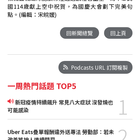
國114歲獻上空中祝賀，為國慶大會劃下完美句
點。
(編輯：宋皖媛)
回新聞總覽
回上頁
Podcasts URL 訂閱複製
一周熱門話題 TOP5
1
新冠疫情持續飆升 常見八大症狀 沒發燒也
可能感染
2
Uber Eats疊單報酬違外送專法 勞動部：若未
改善將按人連續開罰