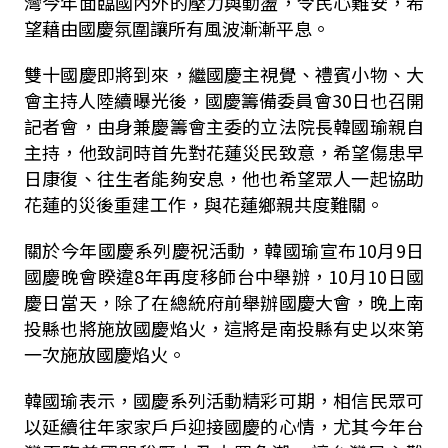
灣今年面臨國內外的壓力與動盪，令民心難安，希
望藉由國慶氛圍讓所有風波漸漸平息。
雙十國慶即將到來，繼國慶主視覺、禮賓小物、大
會主持人陸續曝光後，國慶籌備委員會30日也召開
記者會，由身兼慶籌會主委的立法院長韓國瑜親自
主持，他致詞時首先對花蓮災民致意，希望傷患早
日康復、往生者能夠安息，他也希望眾人一起協助
花蓮的災後重建工作，與花蓮鄉親共度難關。
關於今年國慶系列慶祝活動，韓國瑜宣布10月9日
國慶晚會睽違8年再度移師台中舉辦，10月10日國
慶日當天，除了在總統府前舉辦國慶大會，晚上南
投縣也將施放國慶焰火，這將是南投縣有史以來第
一次施放國慶焰火。
韓國瑜表示，國慶系列活動精彩可期，相信民眾可
以延續往年家家戶戶迎接國慶的心情，尤其今年台