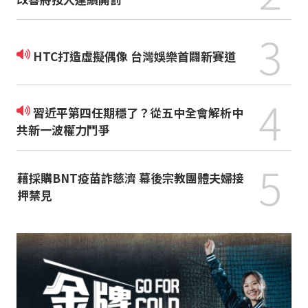
3
HTC打造虛擬偶像 台灣娛樂首闢新賽道
4
習近平第四任期穩了？從五中全會解析中
共新一波權力鬥爭
5
藉採購BNT疫苗詐慈濟 幕後宗教團體夫婦接
押禁見