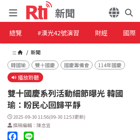
新聞
總覽
#漢光42號演習
財經
國際
:::
/
新聞
韓國瑜
雙十國慶
國慶籌備會
114年國慶
播放聆聽
雙十國慶系列活動細節曝光 韓國
瑜：盼民心回歸平靜
2025-09-30 11:56(09-30 12:53更新)
撰稿編輯：陳念宜