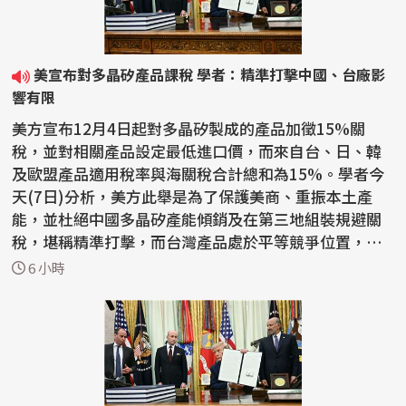
美宣布對多晶矽產品課稅 學者：精準打擊中國、台廠影
響有限
美方宣布12月4日起對多晶矽製成的產品加徵15%關
稅，並對相關產品設定最低進口價，而來自台、日、韓
及歐盟產品適用稅率與海關稅合計總和為15%。學者今
天(7日)分析，美方此舉是為了保護美商、重振本土產
能，並杜絕中國多晶矽產能傾銷及在第三地組裝規避關
稅，堪稱精準打擊，而台灣產品處於平等競爭位置，對
台廠影響有限，...
6 小時