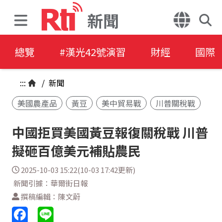
新聞
總覽
#漢光42號演習
財經
國際
:::
/
新聞
美國農產品
黃豆
美中貿易戰
川普關稅戰
中國拒買美國黃豆報復關稅戰 川普
擬砸百億美元補貼農民
2025-10-03 15:22(10-03 17:42更新)
新聞引據：華爾街日報
撰稿編輯：陳文蔚