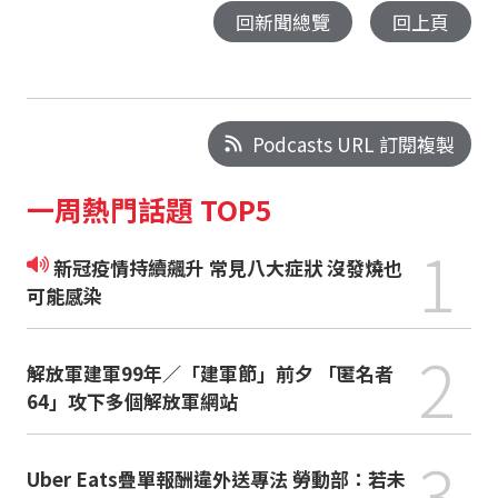
回新聞總覽
回上頁
Podcasts URL 訂閱複製
一周熱門話題 TOP5
1
新冠疫情持續飆升 常見八大症狀 沒發燒也
可能感染
2
解放軍建軍99年／「建軍節」前夕 「匿名者
64」攻下多個解放軍網站
3
Uber Eats疊單報酬違外送專法 勞動部：若未