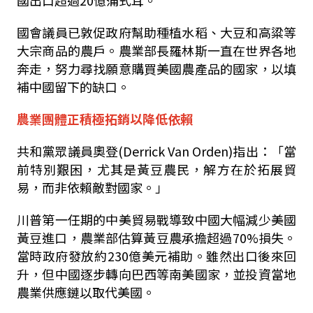
國出口超過
20
億蒲式耳。
國會議員已敦促政府幫助種植水稻、大豆和高粱等
大宗商品的農戶。農業部長羅林斯一直在世界各地
奔走，努力尋找願意購買美國農產品的國家，以填
補中國留下的缺口。
農業團體正積極拓銷以降低依賴
共和黨眾議員奧登
(Derrick Van Orden)
指出：「當
前特別艱困，尤其是黃豆農民，解方在於拓展貿
易，而非依賴敵對國家。」
川普第一任期的中美貿易戰導致中國大幅減少美國
黃豆進口，農業部估算黃豆農承擔超過
70%
損失。
當時政府發放約
230
億美元補助。雖然出口後來回
升，但中國逐步轉向巴西等南美國家，並投資當地
農業供應鏈以取代美國。