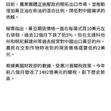
目前，農業團體正施壓政府開拓出口市場，並推動
增加黃豆油在柴油的混合比例，降低對中國需求的
依賴。
報導指出，黃豆期貨價格一直在每蒲式耳
10
美元左
右徘徊，過去
12
個月下跌了近
5%
。但在北達科他
州和明尼蘇達州等過去經常對中國出口黃豆的州，
農民在交割作物時收到的現貨價格還要低約
2
美
元。
根據美國財政部的數據，受惠川普關稅政策，今年
前八個月徵收了
1492
億美元的關稅，創下歷史新
高。