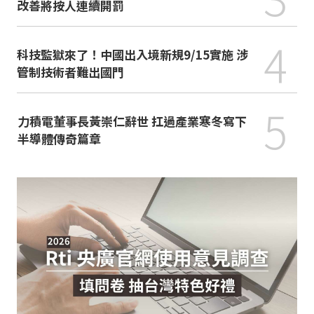
改善將按人連續開罰
4
科技監獄來了！中國出入境新規9/15實施 涉
管制技術者難出國門
5
力積電董事長黃崇仁辭世 扛過產業寒冬寫下
半導體傳奇篇章