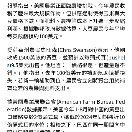
報導指出，美國農業正面臨嚴峻挑戰。今年農民收
穫了歷來最大規模作物，但供應過剩使得玉米與大
豆價格下跌，而肥料、農機等成本上升進一步壓縮
利潤。根據聯邦政府數據估算，大豆農民今年平均
每英畝虧損約
100
美元。
愛荷華州農民史旺森
(Chris Swanson)
表示，他剛
收成
1500
英畝的黃豆，並預計以每蒲式耳
(bushel
s)
9.5
美元出售。他坦言：「價格很差，但產量還不
錯。」他指出，去年
100
億美元的補助幫助填補損
失，若新一輪補助到位，農民會立刻將資金用於補
齊延宕的農機與肥料支出。
據美國農業局聯合會
(American Farm Bureau Fed
eration)
數據顯示，美國今年
1-8
月對中國的黃豆出
口僅略高於
2
億蒲式耳，遠低於
2024
年同期將近
10
億蒲式耳的水位；相較之下，巴西在同一期間向中