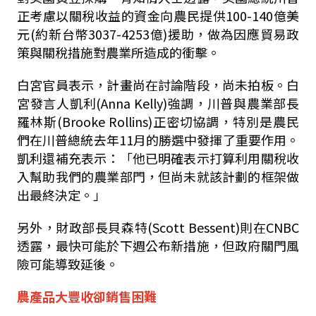
正考慮以關稅收益的資金向農民提供
100-140
億美
元
(
約新台幣
3037-4253
億
)
援助，做為因應貿易政
策與關稅措施對農業所造成的衝擊。
白宮官員表示，計畫尚在討論階段，尚未拍板。白
宮發言人凱利
(Anna Kelly)
強調，川普與農業部長
羅林斯
(Brooke Rollins)
正密切協調，特別是農民
們在川普總統去年
11
月的勝選中發揮了重要作用。
凱利還補充表示：「他已明確表示打算利用關稅收
入幫助我們的農業部門，但尚未就該計劃的框架做
出最終決定。」
另外，
財政部長貝森特
(Scott Bessent)
則在
CNBC
透露，最快可能於下週公布新措施，但政府關門風
險可能導致延後。
農產品大豐收卻銷售困難