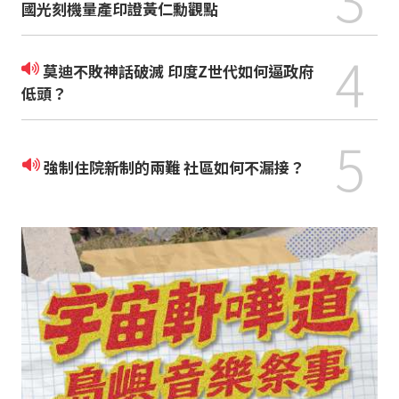
國光刻機量產印證黃仁勳觀點
4
莫迪不敗神話破滅 印度Z世代如何逼政府
低頭？
5
強制住院新制的兩難 社區如何不漏接？