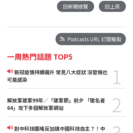
回新聞總覽
回上頁
Podcasts URL 訂閱複製
一周熱門話題 TOP5
1
新冠疫情持續飆升 常見八大症狀 沒發燒也
可能感染
2
解放軍建軍99年／「建軍節」前夕 「匿名者
64」攻下多個解放軍網站
3
對中科技圍堵反加速中國科技自主？！中