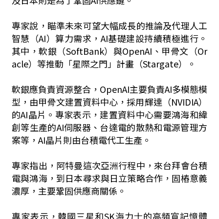
及日本則是為了鞏固AI供應鏈。
專家說，瞄準未來可望大幅成長的推論及代理人工
智慧（AI）算力需求，AI基礎建設持續積極進行。
其中，軟銀（SoftBank）與OpenAI、甲骨文（Or
acle）等推動「星際之門」計畫（Stargate）。
軟銀應負責資源整合，OpenAI主要負責AI多模態模
型，由甲骨文建置資料中心，採用輝達（NVIDIA）
的AI晶片。專家表示，建置資料中心需要鴻海和緯
創等生產的AI伺服器、台達電的散熱和電源管理方
案等，AI晶片則由台積電代工生產。
專家指出，阿特曼這次亞洲行程中，來台拜會台積
電與鴻海，到日本尋求與日立策略合作，固樁意義
濃厚，主要鞏固供應商關係。
專家表示，韓國三星和SK海力士的高頻寬記憶體