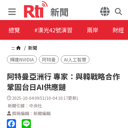
新聞
總覽
#漢光42號演習
兩岸
財經
:::
/
新聞
輝達NVIDIA
阿特曼
AI人工智慧
阿特曼亞洲行 專家：與韓戰略合作
鞏固台日AI供應鏈
2025-10-04 09:51(10-04 10:17更新)
新聞引據：中央社
撰稿編輯：新聞編輯