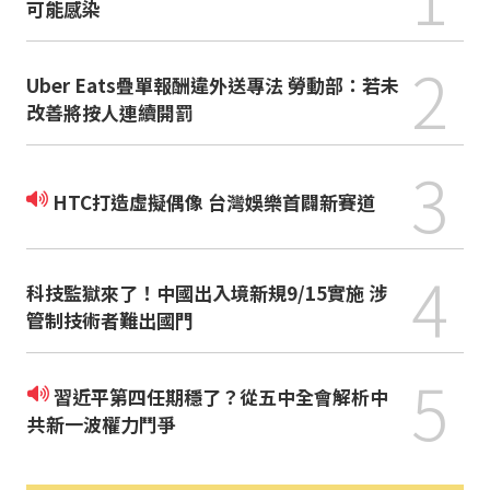
可能感染
2
Uber Eats疊單報酬違外送專法 勞動部：若未
改善將按人連續開罰
3
HTC打造虛擬偶像 台灣娛樂首闢新賽道
4
科技監獄來了！中國出入境新規9/15實施 涉
管制技術者難出國門
5
習近平第四任期穩了？從五中全會解析中
共新一波權力鬥爭