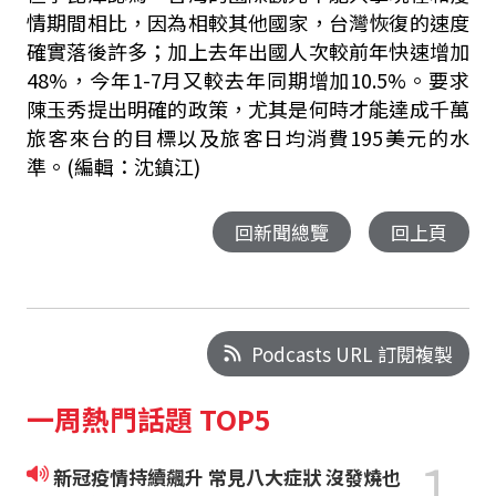
情期間相比，因為相較其他國家，台灣恢復的速度
確實落後許多；加上去年出國人次較前年快速增加
48%
，今年
1-7
月又較去年同期增加
10.5%
。要求
陳玉秀提出明確的政策，尤其是何時才能達成千萬
旅客來台的目標以及旅客日均消費
195
美元的水
準。(編輯：沈鎮江)
回新聞總覽
回上頁
Podcasts URL 訂閱複製
一周熱門話題 TOP5
1
新冠疫情持續飆升 常見八大症狀 沒發燒也