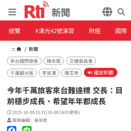
新聞
總覽
#漢光42號演習
財經
國際
:::
/
新聞
來台國際旅客
陳世凱
交通委員會
播放聆聽
千萬觀光客
李昆澤
陳玉秀
今年千萬旅客來台難達標 交長：目
前穩步成長、希望年年都成長
2025-10-08 15:31(10-08 16:03更新)
撰稿編輯：吳琍君