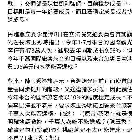
戰」；交通部長陳世凱則強調，目前穩步成長中，
目標則是每一年都要成長，而且要穩定成長或者快
速成長。
民進黨立委李昆澤
8
日在立法院交通委員會質詢觀
光署長陳玉秀時指出，今年
1-7
月來台的國際觀光
客僅有
478
萬人次，雖較去年同期成長
9.56%
，但
今年千萬國際旅客來台的目標以及來台旅客日均消
費
195
美元的水準能否達成？
對此，陳玉秀答詢表示，台灣觀光目前正面臨質與
量需同步提升的階段，又適逢諸多挑戰，因此預估
今年來台的國際旅客將以
10%
的幅度穩定成長。不
過李昆澤並不滿意，要求陳玉秀明確回答來台旅客
千萬人次能否達標。他說：『
(
原音
)
我現在就是很
明確地請教妳，千萬人次能不能達成？
(
陳玉秀：
確實是很有挑戰
)
很有挑戰就是不太可能達成，是
不是？
(
陳玉秀：對
)
』