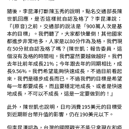
隨後，李昆澤打斷陳玉秀的說明，點名交通部長陳
世凱回應，是否這樣就自認及格了？李昆澤說：
『
(
原音
)
之前，交通部的說法是「
900
萬人次是基
本的目標」。我們聽了，大家都快暈倒！其他國家
都進步非常地多，人家是以
80
分作為及格，我們現
在
50
分就自認及格了嗎？
(
陳世凱：報告委員，這
個沒有及格的時間啦，我們當然要越做越好。我們
去年比前年成長
21%
；今年跟去年的同期相比，成
長
9.56%
。我們希望能夠快速成長，不過目前看起
來，我們是穩步成長而已。不過我們的目標是希望
每一年都要成長，而且要穩定地成長、或者是快速
地成長，不可以不成長，這是一定要做到的！』
此外，陳世凱也說明，日均消費
195
美元的目標受
到近期新台幣升值的影響，仍在
190
美元以下。
但李昆澤認為，台灣的國際觀光不能只拿現在和疫