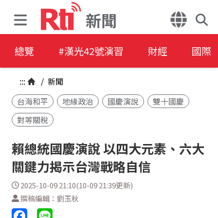
新聞
總覽
#漢光42號演習
財經
國際
:::
/
新聞
台海和平
地緣政治
國慶演說
雙十國慶
對等關稅
賴總統國慶演說 以四大元素、六大
關鍵力揭示台灣戰略自信
2025-10-09 21:10(10-09 21:39更新)
撰稿編輯：劉玉秋