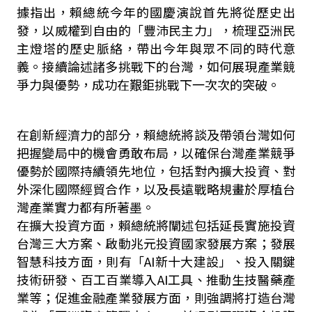
據指出，賴總統今年的國慶演說首先將從歷史出
發，以威權到自由的「豐沛民主力」，梳理亞洲民
主燈塔的歷史脈絡，帶出今年與眾不同的時代意
義。接續論述諸多挑戰下的台灣，如何展現產業競
爭力與優勢，成功在艱鉅挑戰下一次次的突破。
在創新經濟力的部分，賴總統將談及帶領台灣如何
把握變局中的機會勇敢布局，以確保台灣產業競爭
優勢於國際持續領先地位，包括對內擴大投資、對
外深化國際經貿合作，以及長遠戰略規畫於厚植台
灣產業實力都有所著墨。
在擴大投資方面，賴總統將闡述包括延長實施投資
台灣三大方案、啟動兆元投資國家發展方案；發展
智慧科技方面，則有「AI新十大建設」、投入關鍵
技術研發、百工百業導入AI工具、推動生技醫藥產
業等；促進金融產業發展方面，則強調將打造台灣