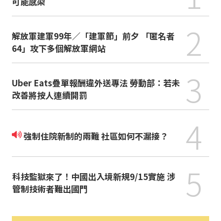
可能感染
2
解放軍建軍99年／「建軍節」前夕 「匿名者
64」攻下多個解放軍網站
3
Uber Eats疊單報酬違外送專法 勞動部：若未
改善將按人連續開罰
4
強制住院新制的兩難 社區如何不漏接？
5
科技監獄來了！中國出入境新規9/15實施 涉
管制技術者難出國門