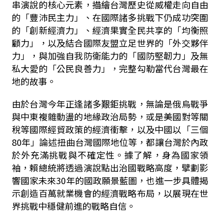
串演說的核心元素，描繪台灣歷史從威權走向自由
的「豐沛民主力」、在國際諸多挑戰下仍成功突圍
的「創新經濟力」、經濟果實全民共享的「均衡照
顧力」，以及結合國際友盟立足世界的「外交夥伴
力」，與加強自我防衛能力的「國防堅韌力」及無
私大愛的「公民良善力」，完整勾勒當代台灣最在
地的故事。
由於台灣今年正逢諸多艱鉅挑戰，無論是俄烏戰爭
與中東複雜動盪的地緣政治局勢，或是美國對等關
稅等國際經貿政策的經濟衝擊，以及中國以「三個
80年」論述扭曲台灣國際地位等，都讓台灣於內政
於外充滿挑戰與不確定性。據了解，身為國家領
袖，賴總統將透過演說點出治國戰略高度，擘劃影
響國家未來30年的國政願景藍圖，也進一步具體揭
示創造百萬就業機會的經濟戰略布局，以展現在世
界挑戰中穩健前進的戰略自信。