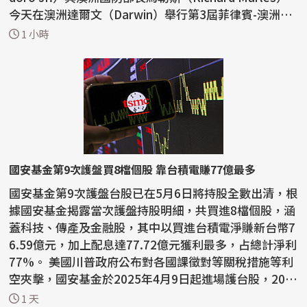
今天在澳洲達爾文（Darwin）舉行第3屆菲律賓-澳洲國
防部長...
1 小時
國安基金第9次護盤買8檔個股 靠台積電賺77億最多
國安基金第9次護盤台股已在5月6日將持股全數出清，根
據國安基金揭露當次護盤持股明細，共買進8檔個股，涵
蓋科技、傳產及金融股，其中以買進台積電淨賺新台幣7
6.59億元，加上配息達77.72億元獲利最多，占總計淨利
77%。 美國川普政府公布對各國課徵對等關稅措施等利
空夾擊，國安基金於2025年4月9日起進場護台股，202
6...
1 天