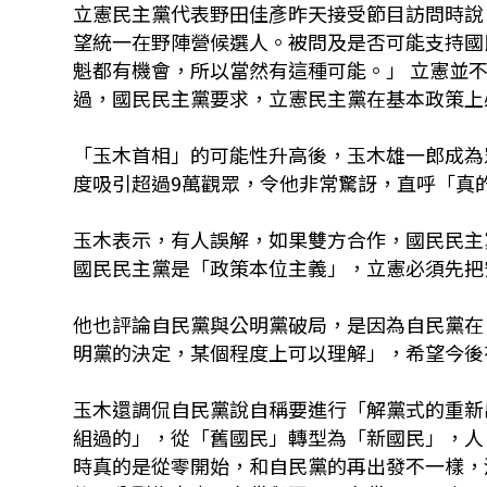
立憲民主黨代表野田佳彥昨天接受節目訪問時說
望統一在野陣營候選人。被問及是否可能支持國
魁都有機會，所以當然有這種可能。」 立憲並
過，國民民主黨要求，立憲民主黨在基本政策上
「玉木首相」的可能性升高後，玉木雄一郎成為
度吸引超過9萬觀眾，令他非常驚訝，直呼「真
玉木表示，有人誤解，如果雙方合作，國民民主
國民民主黨是「政策本位主義」，立憲必須先把
他也評論自民黨與公明黨破局，是因為自民黨在
明黨的決定，某個程度上可以理解」，希望今後
玉木還調侃自民黨說自稱要進行「解黨式的重新
組過的」，從「舊國民」轉型為「新國民」，人
時真的是從零開始，和自民黨的再出發不一樣，決