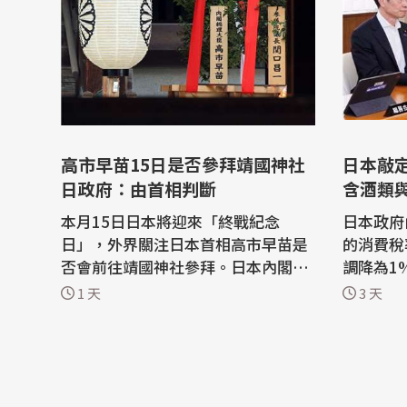
高市早苗15日是否參拜靖國神社
日本敲
日政府：由首相判斷
含酒類
本月15日日本將迎來「終戰紀念
日本政府
日」，外界關注日本首相高市早苗是
的消費稅
否會前往靖國神社參拜。日本內閣官
調降為1
房長官木原稔今天(7日)表示「這將由
國會提交
1 天
3 天
首相高市早苗本人自行判斷」。 日本
本198
放送協會(NHK)及日本時事通訊社報
稅率。 共同社與「日本經濟新聞」報
導，今天在內閣官房長官木原稔的記
導，根據
者會上，當記者問及高市早苗是否會
消費者在
在本月15日的「終戰紀念日」參拜靖
率。而從