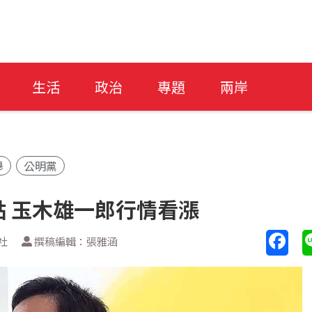
生活
政治
專題
兩岸
舉
公明黨
 玉木雄一郎行情看漲
社
撰稿編輯：張雅涵