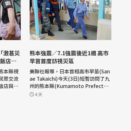
「激甚災
熊本強震／7.1強震後近1週 高市
飯店二
早苗首度訪視災區
熊本縣視
美聯社報導，日本首相高市早苗(San
民眾交流
ae Takaichi)今天(3日)短暫訪問了九
飯店與旅
州的熊本縣(Kumamoto Prefectur
同時預計
e)。這是自7月28日當地發生規模7.1
4 天
 日本
的強震以來，高市首次訪問當地。而
同社報導，
高溫和缺水加劇了受災嚴重地區的困
，今天(3
境。 熊本縣官員今天表示，地震造成
升機從空中
38人死亡。 超過4.6萬戶家庭仍然斷
生大規模
水，許多家庭還面臨燃料短缺，而當