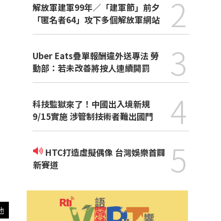
2
解放軍建軍99年／「建軍節」前夕
「匿名者64」攻下多個解放軍網站
3
Uber Eats疊單報酬違外送專法 勞
動部：若未改善將按人連續開罰
4
科技監獄來了！中國出入境新規
9/15實施 涉管制技術者難出國門
5
HTC打造虛擬偶像 台灣娛樂首闢
新賽道
他