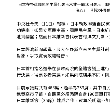
日本在野黨國民民主黨代表玉木雄一郎10日表示，
決心」，引發外界熱議
中央社今天
（11日）報導，日本執政聯盟自民
功機率，如果立憲民主黨、國民民主黨、日本維
遭到翻盤；然而日本維新會代表吉村洋文判斷，
日本經濟新聞報導，最大在野黨立憲民主黨計劃
對象，爭取實現政權輪替。
日本首相指名選舉在參眾兩院的全體會議上進行
行決選，得票多者當選。如果兩院結果不同，則
目前眾議院共有465席，過半為233席，其中自
總裁高市早苗，自民黨必須憑藉自身196票單打
日本維新會（35席）達成合作，就算公明黨不加