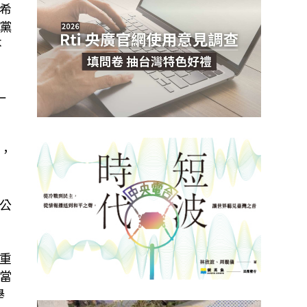
希
黨
不
一
，
公
重
當
舉