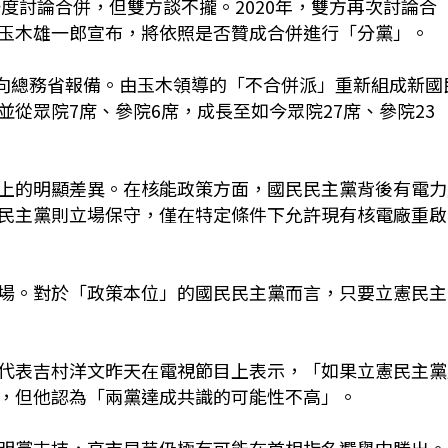
一度討論合併，但雙方談不攏。2020年，雙方再次討論合
玉木雄一郎宣布，將依照是否贊成合併進行「分黨」。
，向總務省報備。由玉木領導的「不合併派」重新組成新國
從眾院7席、參院6席，成長至如今眾院27席、參院23
上的明顯差異。在核能政策方面，國民民主黨背後有電力
民主黨則立場保守，僅在特定條件下允許現有核電廠重啟
場。對於「政策本位」的國民民主黨而言，只要立憲民主
代表吉村洋文昨天在電視節目上表示，「如果立憲民主黨
，但他認為「兩黨達成共識的可能性不高」。