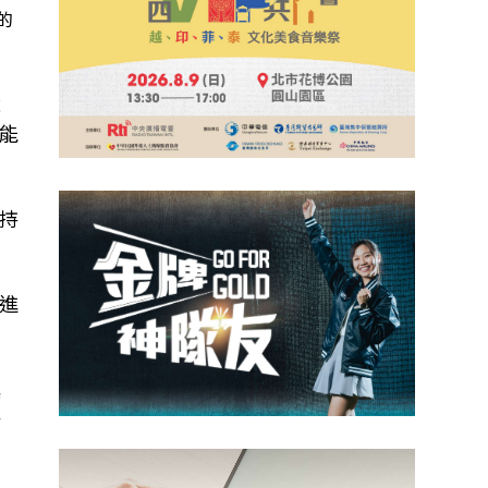
的
成
能
持
進
黨
、