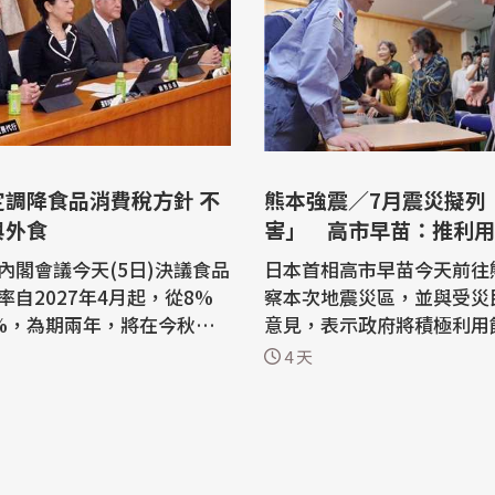
定調降食品消費稅方針 不
熊本強震／7月震災擬列
與外食
害」 高市早苗：推利用
次避難
內閣會議今天(5日)決議食品
日本首相高市早苗今天前往
率自2027年4月起，從8%
察本次地震災區，並與受災
%，為期兩年，將在今秋向
意見，表示政府將積極利用
法案。若法案通過，將是日
館推動「二次避難」措施，
4 天
9年導入消費稅以來，首度調降
將本次震災列為「激甚災害」。
放送協會(NHK)及日本共
日本政府今天敲定的方針，
8月4日熊本地震將屆滿一週
餐廳內用餐仍維持10%稅
日)高市早苗搭乘自衛隊直
8%調降為1%的產品，不含
視察熊本災區狀況，確認發