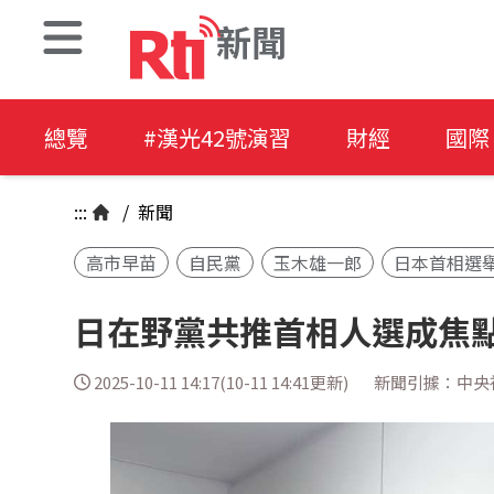
新聞
總覽
#漢光42號演習
財經
國際
:::
/
新聞
高市早苗
自民黨
玉木雄一郎
日本首相選
日在野黨共推首相人選成焦點
2025-10-11 14:17(10-11 14:41更新)
新聞引據：中央