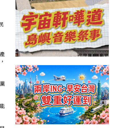
民
產
，
黨
能