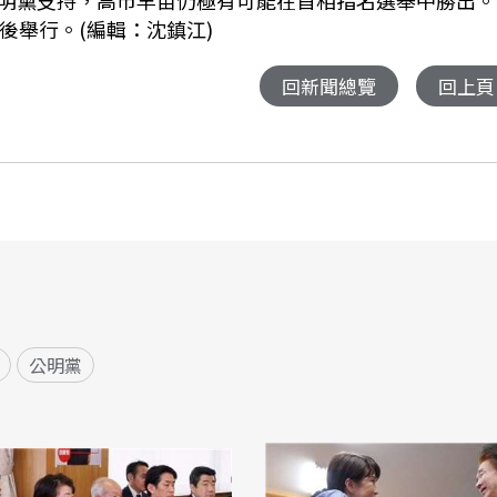
明黨支持，高市早苗仍極有可能在首相指名選舉中勝出。
後舉行。(編輯：沈鎮江)
回新聞總覽
回上頁
公明黨