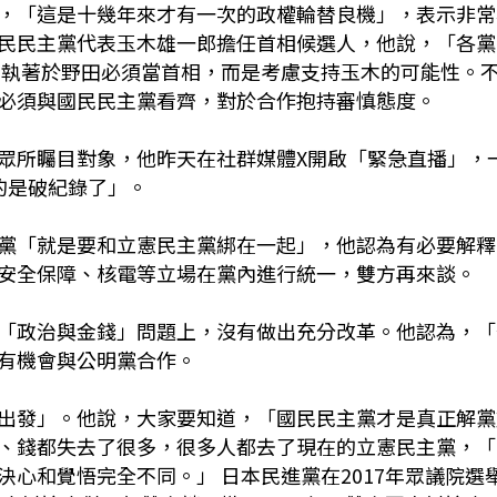
，「這是十幾年來才有一次的政權輪替良機」，表示非常
民民主黨代表玉木雄一郎擔任首相候選人，他說，「各黨
不執著於野田必須當首相，而是考慮支持玉木的可能性。
必須與國民民主黨看齊，對於合作抱持審慎態度。
眾所矚目對象，他昨天在社群媒體X開啟「緊急直播」，
的是破紀錄了」。
黨「就是要和立憲民主黨綁在一起」，他認為有必要解釋
安全保障、核電等立場在黨內進行統一，雙方再來談。
「政治與金錢」問題上，沒有做出充分改革。他認為，「
有機會與公明黨合作。
出發」。他說，大家要知道，「國民民主黨才是真正解黨
、錢都失去了很多，很多人都去了現在的立憲民主黨，「
心和覺悟完全不同。」 日本民進黨在2017年眾議院選