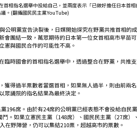
將在首相指名選舉中投給自己，並兩度表示「已做好擔任日本首相
。(翻攝國民民主黨YouTube)
黨與公明黨宣告決裂後，日媒開始探究在野黨共推首相的
新會團結一致，萬眾期待的日本第一位女首相高市早苗可
立憲與國民合作的可能性不高。
在臨時國會的首相指名選舉中，透過整合在野黨，共推支
，獲得過半票數者當選首相，如果無人過半，則由前兩名
以眾議院的指名結果為最終決定。
民黨196席。由於有24席的公明黨已經表態不會投給自民
獨鬥。如果立憲民主黨（148席）、國民民主黨（27席）
入在野陣營，仍可以集結210票，超越高市的票數。