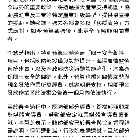
際局勢的重要政策，將透過擴大產業支持範圍，協
助農漁業及工業等特定產業升級轉型，提供最直接
的援助。她強調，過去各部會多以「移緩濟急」方
式應對，如今預算通過後，能更全面照顧相關業
者。
李慧芝指出，特別預算同時涵蓋「國土安全韌性」
項目，包括國防部設備與設施提升、海巡署情監偵
系統建置，以及內政部防災避難設施強化，均為確
保國土安全的關鍵。此外，預算也編列關懷弱勢與
現金發放作業所需經費，感謝朝野支持，相關現金
發放作業將於法案公告後一個月內依法執行。
至於審查過程中，國防部部分經費、衛福部照顧弱
勢媒體宣導費、勞動部安定就業媒體宣導費遭刪
減，李慧芝表示，雖然部會已於審查與協商過程詳
盡說明，但仍遭刪減，行政院表達遺憾。至於部分