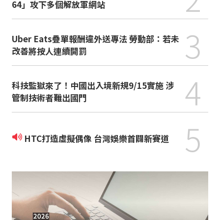
64」攻下多個解放軍網站
3
Uber Eats疊單報酬違外送專法 勞動部：若未
改善將按人連續開罰
4
科技監獄來了！中國出入境新規9/15實施 涉
管制技術者難出國門
5
HTC打造虛擬偶像 台灣娛樂首闢新賽道