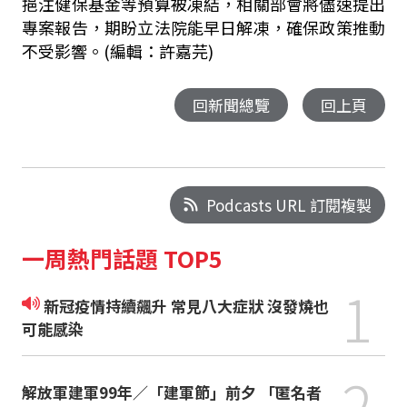
挹注健保基金等預算被凍結，相關部會將儘速提出
專案報告，期盼立法院能早日解凍，確保政策推動
不受影響。(編輯：許嘉芫)
回新聞總覽
回上頁
Podcasts URL 訂閱複製
一周熱門話題 TOP5
1
新冠疫情持續飆升 常見八大症狀 沒發燒也
可能感染
2
解放軍建軍99年／「建軍節」前夕 「匿名者