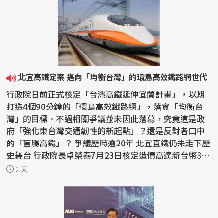
北宜高鐵定案 邁向「均衡台灣」的環島高效鐵路網世代
行政院日前正式核定「台灣高鐵延伸宜蘭計畫」，以期
打造4個90分鐘的「環島高效鐵路網」，落實「均衡台
灣」的目標。不過相關爭議並未因此落幕，究竟這是政
府「強化東台灣交通韌性的新起點」？還是反對者口中
的「盲腸高鐵」？ 爭議歷時逾20年 北宜直鐵仍未走下歷
史舞台 行政院長卓榮泰7月23日核定造價高達新台幣3,
5...
2 天