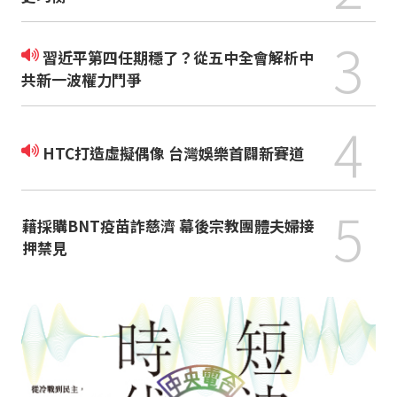
3
習近平第四任期穩了？從五中全會解析中
共新一波權力鬥爭
4
HTC打造虛擬偶像 台灣娛樂首闢新賽道
5
藉採購BNT疫苗詐慈濟 幕後宗教團體夫婦接
押禁見