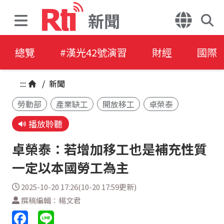
新聞
總覽
#漢光42號演習
財經
國際
:::
/
新聞
勞動部
產業缺工
開放移工
卓榮泰
播放聆聽
卓榮泰：若增加移工也是補充性質
一定以本國勞工為主
2025-10-20 17:26(10-20 17:59更新)
撰稿編輯：楊文君