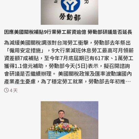
因應美國關稅補貼9行業勞工薪資逾億 勞動部研議是否延長
為減緩美國關稅調漲對台灣勞工衝擊，勞動部去年祭出
「僱用安定措施」，9大行業減班休息勞工最高可月領薪
資差額7成補貼，至今年7月底屆期已有617家、1萬勞工
獲得1.1億元補助，勞動部今天(5日)表示，擬召開諮詢
會研議是否繼續辦理。 美國關稅政策及匯率波動讓國內
產業產生憂慮，為了穩定勞工就業，勞動部去年初推動
僱...
4 天