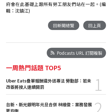
府會在此基礎上跟所有勞工朋友們站在一起。(編
輯：沈鎮江)
回新聞總覽
回上頁
Podcasts URL 訂閱複製
一周熱門話題 TOP5
1
Uber Eats疊單報酬違外送專法 勞動部：若未
改善將按人連續開罰
2
台新、新光銀明年元旦合併 林維俊：業務發展
更均衡