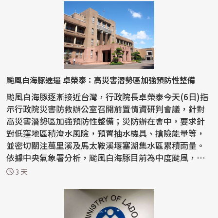
颱風白海豚進逼 卓榮泰：高災害潛勢區加強預防性整備
颱風白海豚逐漸接近台灣，行政院長卓榮泰今天(6日)指
示行政院災害防救辦公室召開前置情資研判會議，針對
高災害潛勢區加強預防性整備；災防辦在會中，要求針
對低窪地區積淹水風險，預置抽水機具、搶險能量等，
並密切關注萬里溪及馬太鞍溪堰塞湖集水區累積雨量。
依據中央氣象署分析，颱風白海豚目前為中度颱風，預
計7日...
3 天