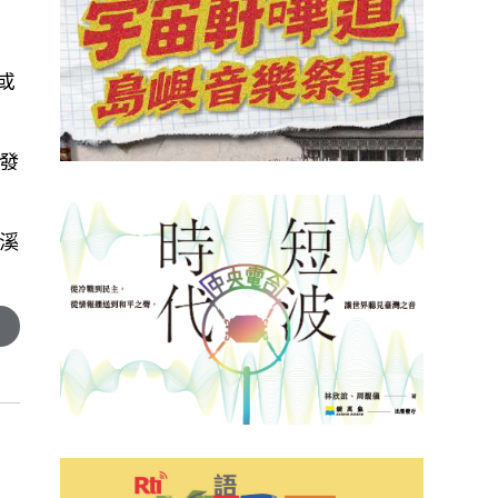
或
發
溪