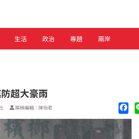
生活
政治
專題
兩岸
慎防超大豪雨
社
撰稿編輯：陳怡君