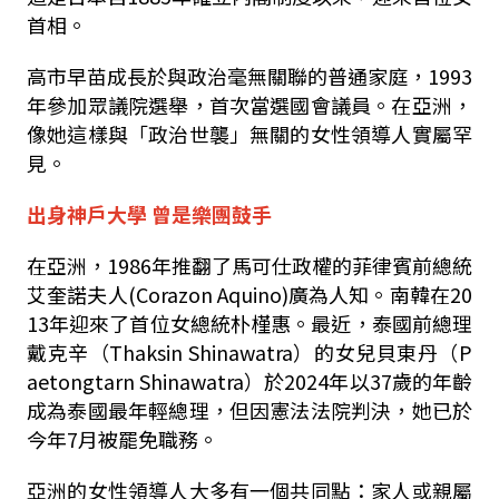
首相。
高市早苗成長於與政治毫無關聯的普通家庭，
1993
年參加眾議院選舉，首次當選國會議員。在亞洲，
像她這樣與「政治世襲」無關的女性領導人實屬罕
見。
出身神戶大學 曾是樂團鼓手
在亞洲，
1986
年推翻了馬可仕政權的菲律賓前總統
艾奎諾夫人
(Corazon Aquino)
廣為人知。南韓在
20
13
年迎來了首位女總統朴槿惠。最近，泰國前總理
戴克辛（
Thaksin Shinawatra
）的女兒貝東丹（
P
aetongtarn Shinawatra
）於
2024
年以
37
歲的年齡
成為泰國最年輕總理，但因憲法法院判決，她已於
今年
7
月被罷免職務。
亞洲的女性領導人大多有一個共同點：家人或親屬