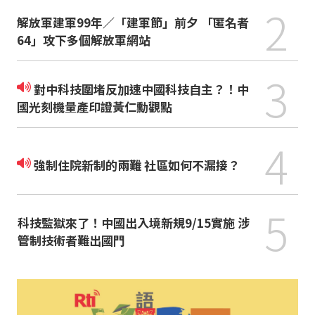
2
解放軍建軍99年／「建軍節」前夕 「匿名者
64」攻下多個解放軍網站
3
對中科技圍堵反加速中國科技自主？！中
國光刻機量產印證黃仁勳觀點
4
強制住院新制的兩難 社區如何不漏接？
5
科技監獄來了！中國出入境新規9/15實施 涉
管制技術者難出國門