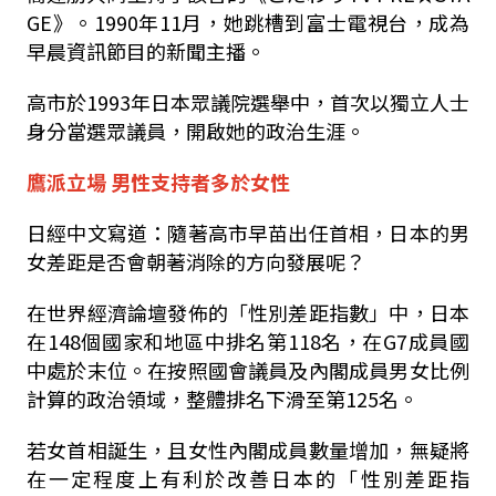
GE
》。
1990
年
11
月，她跳槽到富士電視台，成為
早晨資訊節目的新聞主播。
高市於
1993
年日本眾議院選舉中，首次以獨立人士
身分當選眾議員，開啟她的政治生涯。
鷹派立場 男性支持者多於女性
日經中文寫道：隨著高市早苗出任首相，日本的男
女差距是否會朝著消除的方向發展呢？
在世界經濟論壇發佈的「性別差距指數」中，日本
在
148
個國家和地區中排名第
118
名，在
G7
成員國
中處於末位。在按照國會議員及內閣成員男女比例
計算的政治領域，整體排名下滑至第
125
名。
若女首相誕生，且女性內閣成員數量增加，無疑將
在一定程度上有利於改善日本的「性別差距指