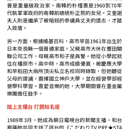
曾是重量級政治家。南韓的朴槿惠是
1960
到
70
年
代執掌軍政府的南韓前總統朴正熙的女兒。艾奎諾
夫人則是繼承了被暗殺的參議員丈夫的遺志，才踏
入政壇。
另一方面，根據維基百科，高市早苗
1961
年出生於
日本奈良縣一個普通家庭。父親高市大休在豐田關
聯公司工作，母親高市和子是員警。她從小學起就
住在橿原市。高中時，高市成績優異，被慶應大學
和早稻田大兩所頂尖私立名校同時錄取，但她聽從
父母的建議，選擇國立神戶大學，並在經營學部經
營學科學習。喜愛音樂的她，大學期間曾在重金屬
樂團擔任鼓手。
踏上主播台 打開知名度
1989
年
3
月，她成為朝日電視台的新聞主播，和台
裔蓮舫共同主持了該台的《こだわり
TV PRE
★
STA