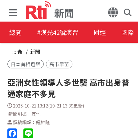
新聞
總覽
#漢光42號演習
財經
國際
:::
/
新聞
日本首相選舉
高市早苗
亞洲女性領導人多世襲 高市出身普
通家庭不多見
2025-10-21 13:12(10-21 13:39更新)
新聞引據：其他
撰稿編輯：鍾錦隆