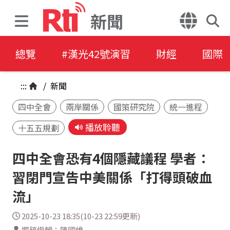
新聞
總覽
#漢光42號演習
財經
國際
:::
/
新聞
四中全會
兩岸關係
國策研究院
統一進程
播放聆聽
十五五規劃
四中全會恐有4個隱藏議程 學者：
習閉門宣告中美關係「打得頭破血
流」
2025-10-23 18:35(10-23 22:59更新)
撰稿編輯：陳國維