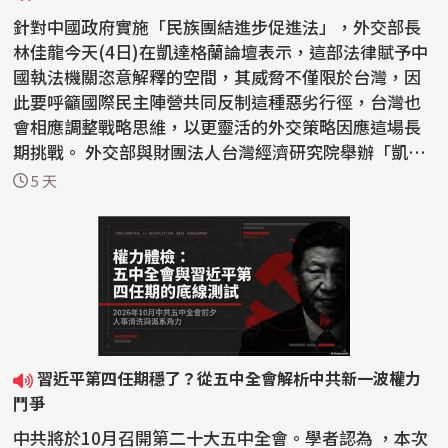
針對中國政府實施「民族團結進步促進法」，外交部長
林佳龍今天(4日)在凱達格蘭論壇表示，這部法律賦予中
國執法機關恣意解釋的空間，其威脅不僅限於台灣，因
此要呼籲國際民主陣營共同反制這種惡劣行徑，台灣也
會相應調整戰略思維，以更靈活的外交策略因應這場長
期挑戰。 外交部與財團法人台灣經濟研究院舉辦「凱達
格蘭...
5 天
習近平第四任期穩了？從五中全會解析中共新一波權力
鬥爭
中共將於10月召開第二十大五中全會。學者認為 ，本次