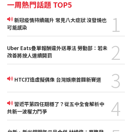
一周熱門話題 TOP5
1
新冠疫情持續飆升 常見八大症狀 沒發燒也
可能感染
2
Uber Eats疊單報酬違外送專法 勞動部：若未
改善將按人連續開罰
3
HTC打造虛擬偶像 台灣娛樂首闢新賽道
4
習近平第四任期穩了？從五中全會解析中
共新一波權力鬥爭
台新、新光銀明年元旦合併 林維俊：業務發