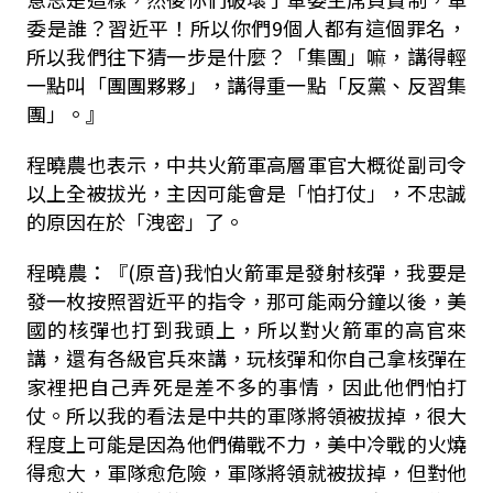
委是誰？習近平！所以你們9個人都有這個罪名，
所以我們往下猜一步是什麼？「集團」嘛，講得輕
一點叫「團團夥夥」，講得重一點「反黨、反習集
團」。』
程曉農也表示，中共火箭軍高層軍官大概從副司令
以上全被拔光，主因可能會是「怕打仗」，不忠誠
的原因在於「洩密」了。
程曉農：『(原音)我怕火箭軍是發射核彈，我要是
發一枚按照習近平的指令，那可能兩分鐘以後，美
國的核彈也打到我頭上，所以對火箭軍的高官來
講，還有各級官兵來講，玩核彈和你自己拿核彈在
家裡把自己弄死是差不多的事情，因此他們怕打
仗。所以我的看法是中共的軍隊將領被拔掉，很大
程度上可能是因為他們備戰不力，美中冷戰的火燒
得愈大，軍隊愈危險，軍隊將領就被拔掉，但對他