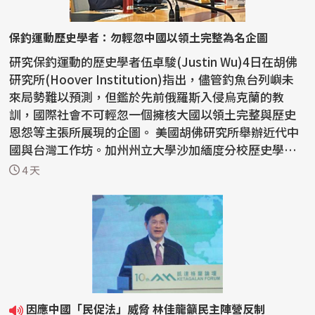
保釣運動歷史學者：勿輕忽中國以領土完整為名企圖
研究保釣運動的歷史學者伍卓駿(Justin Wu)4日在胡佛
研究所(Hoover Institution)指出，儘管釣魚台列嶼未
來局勢難以預測，但鑑於先前俄羅斯入侵烏克蘭的教
訓，國際社會不可輕忽一個擁核大國以領土完整與歷史
恩怨等主張所展現的企圖。 美國胡佛研究所舉辦近代中
國與台灣工作坊。加州州立大學沙加緬度分校歷史學者
伍卓駿講...
4 天
因應中國「民促法」威脅 林佳龍籲民主陣營反制