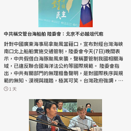
中共稱交管台海船舶 陸委會：北京不必越俎代庖
針對中國廣東海事局拿颱風當藉口，宣布對經台灣海峽
南口北上船舶實施交通管制，陸委會今天(7日)晚間表
示，中共假借白海豚颱風來襲，聲稱要管制我國相關海
域，已違反聯合國海洋法公約等國際規範。 陸委會指
出，中共有關部門的無理粗魯聲明，是對國際秩序與規
範的無知、漠視與踐踏，極其可笑。台灣政府強調，中
共沒有任...
1 天