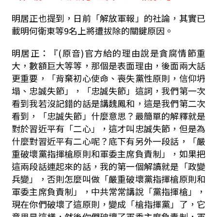
明居正也提到，日前「解放軍報」的社論，其實已
載明何衛東等9名上將遭拔除的關鍵原因。
明居正：『(原音)官方給的理由說是貪腐情節重
大，數額巨大等等，那個是表面理由，後面兩大話
更重要，「背棄初心使命、喪失黨性原則，信仰坍
塌、忠誠失節」，「忠誠失節」這詞，我們第一次
看到我若沒記錯的話是講魏鳳和，這是我們第二次
看到，「忠誠失節」什麼意思？最簡單的解釋就是
對於習近平有「二心」，這才叫忠誠失節，但是為
什麼對習近平有二心呢？底下有另外一段話，「嚴
重破壞黨指揮槍原則和軍委主席負責制」，如果把
這兩段話連起來的話，我的第一個解讀就是「政變
兵變」，否則怎麼叫做「嚴重破壞黨指揮槍原則和
軍委主席負責制」，中共常常講說「黨指揮槍」，
現在你們破壞了這原則，變成「槍指揮黨」了，它
意思是這樣，然後你們破壞了軍委主席負責制，軍