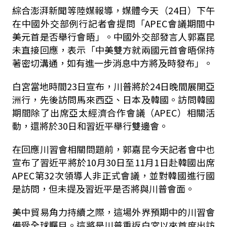
綜合澎湃新聞等陸媒報導，媒體今天（24日）下午
在中國外交部例行記者會提問「APEC會議期間中
美元首是否舉行會晤」。中國外交部發言人郭嘉昆
未直接回應，表示「中美雙方就兩國元首會晤保持
著密切溝通，如有進一步消息中方將及時發布」。
白宮當地時間23日宣布，川普將於24日晚間展開亞
洲行，先後訪問馬來西亞、日本及韓國。訪問韓國
期間除了出席亞太經濟合作會議（APEC）相關活
動，還將於30日和習近平舉行雙邊會。
在回應川習會相關問題前，郭嘉昆今天記者會中也
宣布了習近平將於10月30日至11月1日赴韓國出席
APEC第32次領導人非正式會議，並對韓國進行國
是訪問，但未提及習近平是否將與川普會面。
美中貿易角力持續之際，這場外界預期中的川習會
備受全球矚目。這將是川普重返白宮以來首度出訪