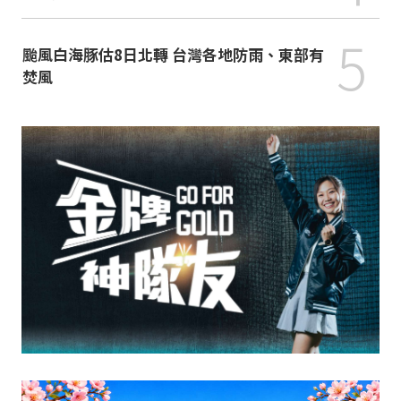
5
颱風白海豚估8日北轉 台灣各地防雨、東部有
焚風