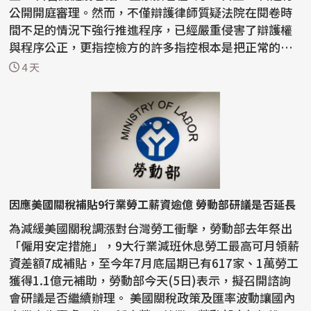
公開開庭審理。然而，不僅辯護律師質疑法院在閱卷時
間不足的情況下強行推進程序，已經嚴重侵害了辯護權
與程序公正，更指控檢方的許多指控根本是把正常的宗
教活動...
4 天
因應美國關稅補貼9行業勞工薪資逾億 勞動部研議是否延長
為減緩美國關稅調漲對台灣勞工衝擊，勞動部去年祭出
「僱用安定措施」，9大行業減班休息勞工最高可月領薪
資差額7成補貼，至今年7月底屆期已有617家、1萬勞工
獲得1.1億元補助，勞動部今天(5日)表示，擬召開諮詢
會研議是否繼續辦理。 美國關稅政策及匯率波動讓國內