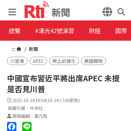
新聞
總覽
#漢光42號演習
財經
國際
:::
/
新聞
川習會
APEC
稀土武器化
美國關稅
中國宣布習近平將出席APEC 未提
是否見川普
2025-10-24 16:54(10-24 17:06更新)
新聞引據：中央社
撰稿編輯：黃凡甄