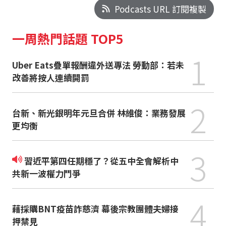
Podcasts URL 訂閱複製
一周熱門話題 TOP5
1
Uber Eats疊單報酬違外送專法 勞動部：若未
改善將按人連續開罰
2
台新、新光銀明年元旦合併 林維俊：業務發展
更均衡
3
習近平第四任期穩了？從五中全會解析中
共新一波權力鬥爭
4
藉採購BNT疫苗詐慈濟 幕後宗教團體夫婦接
押禁見