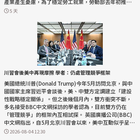
產業產生憂慮，為了穩定勞工就業，勞動部去年初推動
僱...
5 天
川習會後美中再現摩擦 學者：仍處管理競爭框架
美國總統川普(Donald Trump)今年5月訪問北京，與中
國國家主席習近平會談後，美、中雙方定調建立「建設
性戰略穩定關係」。但之後幾個月內，雙方衝突不斷，
多名接受BBC中文網採訪的學者認為，目前雙方仍在
「管理競爭」的框架內互相試探。 英國廣播公司(BBC)
中文網指出，自5月北京川習會以來，美中互動似乎呈現
「一邊...
2026-08-04 12:30