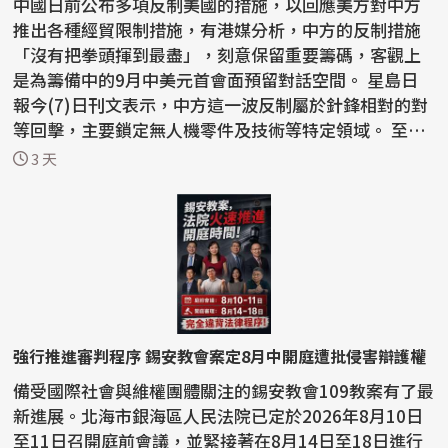
中國日前公布多項反制美國的措施，以回應美方對中方
推出各種經貿限制措施，有港媒分析，中方的反制措施
「沒有把拳頭揮到最盡」，刻意保留重要籌碼，客觀上
是為籌備中的9月中美元首會面預留對話空間。 星島日
報今(7)日刊文表示，中方這一波反制屬於針鋒相對的對
等回擊，主要鎖定無人機零件及技術等特定領域。 至於
稀土...
3 天
強行推進審判程序 錫安教會案定8月中開庭遭批侵害辯護權
備受國際社會與維權團體關注的錫安教會109教案有了最
新進展。北海市銀海區人民法院已定於2026年8月10日
至11日召開庭前會議，並緊接著在8月14日至18日進行