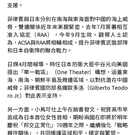
支援。
菲律賓與日本分別在南海與東海面對中國的海上威
脅，雙邊關係近年來漸趨緊密，去年
7
月簽署相互
准入協定（
RAA
），今年
9
月生效。觀察人士認
為，
ACSA
與
RAA
將相輔相成，提升菲律賓武裝部隊
和日本自衛隊的聯合戰力。
日媒
4
月間報導，時任日本防衛大臣中谷元向美國
提出「單一戰區」（
One Theater
）構想，涵蓋東
海、南海、朝鮮半島及周邊區域，以對抗潛在中國
威脅；菲律賓國防部長鐵歐多洛（
Gilberto Teodo
ro Jr.
）對此表示支持。
另一方面，小馬可仕上午在臉書發文，祝賀高市早
苗成為日本首位女性首相，期盼兩國在即將於明年
慶祝「邦交正常化」
70
週年之際，繼續強化「戰略
夥伴關係」，共同維護區域和平、穩定與繁榮。