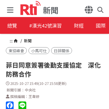
新聞
總覽
#漢光42號演習
財經
國際
:::
/
新聞
東協峰會
小馬可仕
日菲關係
菲日同意簽署後勤支援協定 深化
防務合作
2025-10-27 15:49(10-27 15:58更新)
新聞引據：中央社
撰稿編輯：王韋婷