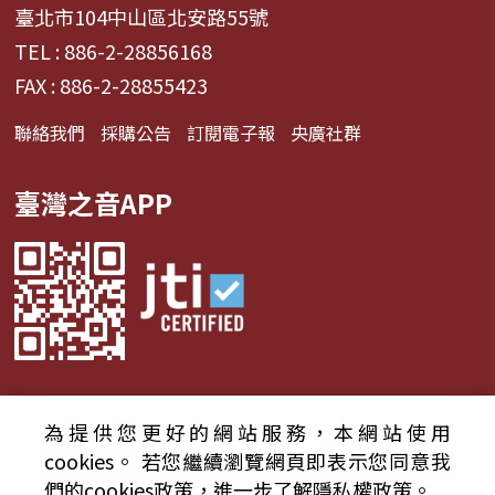
臺北市104中山區北安路55號
TEL : 886-2-28856168
FAX : 886-2-28855423
聯絡我們
採購公告
訂閱電子報
央廣社群
臺灣之音APP
為提供您更好的網站服務，本網站使用
© 2024財團法人中央廣播電臺 版權所有
cookies。
若您繼續瀏覽網頁即表示您同意我
們的cookies政策，進一步了解隱私權政策。
資通安全政策聲明
服務條款
隱私權條款