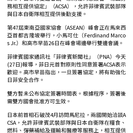
務相互提供協定」（
ACSA
），允許菲律賓武裝部隊
與日本自衛隊相互提供後勤支援。
第
47
屆東南亞國家協會（
ASEAN
）峰會正在馬來西
亞首都吉隆坡舉行，小馬可仕（
Ferdinand Marco
s Jr.
）和高市早苗
26
日在峰會場邊舉行雙邊會議。
菲律賓國家通訊社「菲律賓新聞社」（
PNA
）今天
(27
日
)
報導，菲日元首對原則性同意簽署
ACSA
表示
歡迎。高市早苗指出，一旦簽署協定，將有助強化
日菲安全合作。
雙方暫未公布協定簽署時間表。根據程序，簽署後
需雙方國會批准方可生效。
日本前首相石破茂
4
月訪問馬尼拉，兩國開始洽談
A
CSA
，允許菲律賓武裝部隊與日本自衛隊在糧食、
燃料、彈藥補給及運輸和醫療等服務上，相互提供