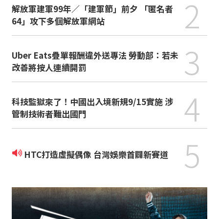
2
解放軍建軍99年／「建軍節」前夕 「匿名者
64」攻下多個解放軍網站
3
Uber Eats疊單報酬違外送專法 勞動部：若未
改善將按人連續開罰
4
科技監獄來了！中國出入境新規9/15實施 涉
管制技術者難出國門
5
HTC打造虛擬偶像 台灣娛樂首闢新賽道