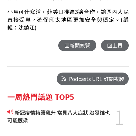
小馬可仕寫道，菲美日推進
3
邊合作，讓區內人民
直接受惠，確保印太地區更加安全與穩定。(編
輯：沈鎮江)
回新聞總覽
回上頁
Podcasts URL 訂閱複製
一周熱門話題 TOP5
1
新冠疫情持續飆升 常見八大症狀 沒發燒也
可能感染