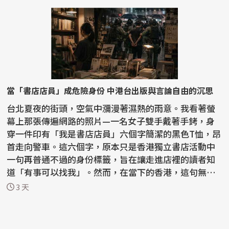
當「書店店員」成危險身份 中港台出版與言論自由的沉思
台北夏夜的街頭，空氣中瀰漫著濕熱的雨意。我看著螢
幕上那張傳遍網路的照片—一名女子雙手戴著手銬，身
穿一件印有「我是書店店員」六個字簡潔的黑色T恤，昂
首走向警車。這六個字，原本只是香港獨立書店活動中
一句再普通不過的身份標籤，旨在讓走進店裡的讀者知
道「有事可以找我」。然而，在當下的香港，這句無聲
的宣告...
3 天