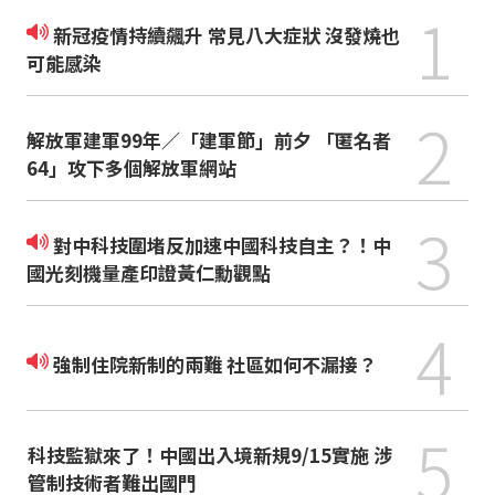
1
新冠疫情持續飆升 常見八大症狀 沒發燒也
可能感染
2
解放軍建軍99年／「建軍節」前夕 「匿名者
64」攻下多個解放軍網站
3
對中科技圍堵反加速中國科技自主？！中
國光刻機量產印證黃仁勳觀點
4
強制住院新制的兩難 社區如何不漏接？
5
科技監獄來了！中國出入境新規9/15實施 涉
管制技術者難出國門