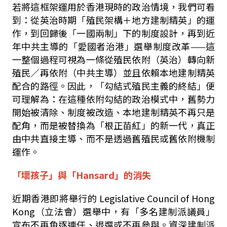
若將這框架運用於香港現時的政治情境，我們可看
到：從英治時期「殖民架構＋地方建制精英」的運
作，到回歸後「一國兩制」下的制度設計，再到近
年中共主導的「愛國者治港」選舉制度改革
——
這
一整個過程可視為一條從殖民依附（英治）轉向新
殖民／再依附（中共主導）並且依賴本地建制精英
配合的路徑。因此，「勾結式殖民主義的終結」便
可理解為：在這種依附勾結的政治模式中，舊勢力
開始被清除、制度被改造、本地建制精英不再只是
配角，而是被替換為「根正苗紅」的新一代，真正
由中共直接主導、而不是透過舊殖民或舊依附機制
運作。
「壞孩子」與「
Hansard
」的消失
近期香港即將舉行的
Legislative Council of Hong
Kong
（立法會）選舉中，有「多名建制派議員」
宣布不再角逐連任、退選或不再參與。資深建制派