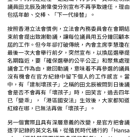
議員田北辰及謝偉俊分別宣布不再爭取連任，理由
包括年齡、交棒、「下一代接替」。
按照香港立法會慣例，立法會內務委員會在會期結
束前會提出致謝動議，讓每位議員用五分鐘回顧本
屆的工作。但今年卻打破傳統，內會主席李慧瓊在
最後一次大會舉行前夕，突然宣布，以換屆選舉提
名期臨近，要「確保選舉的公平公正」和聚焦處理
議會工作為由，撤回動議，意味着不再參選的議員
沒有機會在官方紀錄中留下個人的工作感言。當
中，有「建制壞孩子」之稱的田北辰被問到日後議
會是否不會再有「壞孩子」時，田笑言，過去四年
已「變乖」，「港區國安法」生效後，大家都知道
紅線在哪，已無法再做「壞孩子」。
另一個實際且具有深層意義的改變，是官方把會議
逐字記錄的英文名稱，從殖民時代通行的「
Hansa