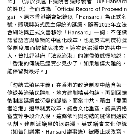
rd
」（源於英國下議院會議錄製者
Luke Hansard
的姓氏）全面改為「
Official Record of Proceedin
gs
」。原本香港議會記錄以「
Hansard
」為正式名
號，體現與英式民主傳統的延續。隨著
2023
年立法
會網站與正式文書移除「
Hansard
」一詞，不僅標
誌著語言與象徵的中國化改革，也是英式制度符號
從制度層面被徹底抹去。這次退選潮中的共中一
人，曾批評港府「法家治港」的謝偉俊感慨地說：
「香港的傳統已經買少見少了，如果無傷大雅的，
能保留就最好。」
「勾結式殖民主義」在香港的政治制度中蘊含著一
條從英治殖民體制、地方建制精英勾結、再到回歸
後制度延續並衍變的脈絡。而當中共、藉由「愛國
者治港」選舉制度改革、議會文化重塑、議員資格
審查等手段介入後，這條依附與勾結的鏈條開始被
切割。建制派議員的退選潮、英式議會文化傳統
（如告別議案、
Hansard
議事錄）被廢止或改寫、