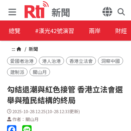
新聞
總覽
#漢光42號演習
兩岸
財經
:::
/
新聞
愛國者治港
港人治港
香港立法會
洞察中國
建制派
關山月
勾結退潮與紅色接管 香港立法會選
舉與殖民結構的終局
2025-10-28 12:25(10-28 12:33更新)
作者：關山月