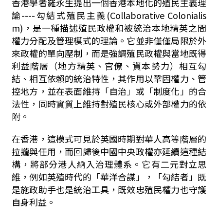
香港學者羅永生提出一個香港本地化的殖民主義理
論
----
勾結式殖民主義
(Collaborative Colonialis
m)
，是一種描述殖民政權和被統治本地精英之間
權力分配及管理模式的理論。它並非僅僅局限於外
來政權的單向壓制，而是強調殖民政權與當地既得
利益階層（地方精英、官僚、資本勢力）相互勾
結、相互依賴的統治特性，其作用以鞏固權力、管
控地方，並在表面維持「自治」或「制度化」的合
法性，同時實質上維持對殖民核心或外部權力的依
附。
在香港，這模式可見於英國時期對華人高等階層的
拉攏與任用，而回歸後中國中央政權亦延續這種結
構，將部分港人納入治理體系。它有二元對立思
維，例如英殖時代的「華洋合謀」，「勾結者」既
是施政助手也是統治工具，既效忠殖民權力也守護
自身利益。