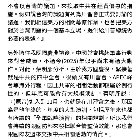
不會以台灣的議題，來換取中共在經貿優惠的措
施。假如說台灣的議題有列為川習會正式要討論的
議題，我們相信美方的相關幕僚作業，也會把美方
對於台灣問題的一個基本立場，提供給川普總統做
必要的表述。』
另外過往我國國慶典禮後，中國常會挑起軍事行動
來對台威嚇，不過今(2025)年似乎尚未有過大動
作。對此，蔡明彥分析，由於我方國慶後，緊接著
就是中共的四中全會，後續又有川習會、APEC峰
會等海外行程，因此共軍的相關活動都較屬於例行
性的，但年底可能會有大規模演訓。蔡明彥說：
『(原音)進入到11月，也就是在川習會之後，那因
為是他年終的、年度的大型演訓，包括歷年來也都
有所謂的「全軍戰略演習」的相關規劃，所以我們
會持續的跟國防部來發揮聯合情監偵效能，那也會
跟國際友盟來交換中共相關活動的情資。』