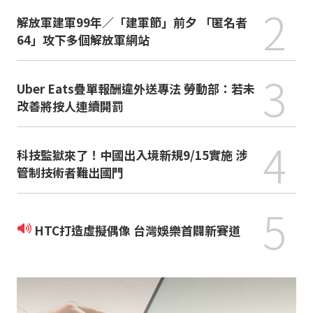
2
解放軍建軍99年／「建軍節」前夕 「匿名者
64」攻下多個解放軍網站
3
Uber Eats疊單報酬違外送專法 勞動部：若未
改善將按人連續開罰
4
科技監獄來了！中國出入境新規9/15實施 涉
管制技術者難出國門
5
HTC打造虛擬偶像 台灣娛樂首闢新賽道