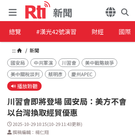
新聞
總覽
#漢光42號演習
財經
國際
:::
/
新聞
國安局
中共軍演
川習會
美中戰略競爭
美中關稅談判
蔡明彥
慶州APEC
播放聆聽
川習會即將登場 國安局：美方不會
以台灣換取經貿優惠
2025-10-29 10:15(10-29 11:43更新)
撰稿編輯：楊仁翔