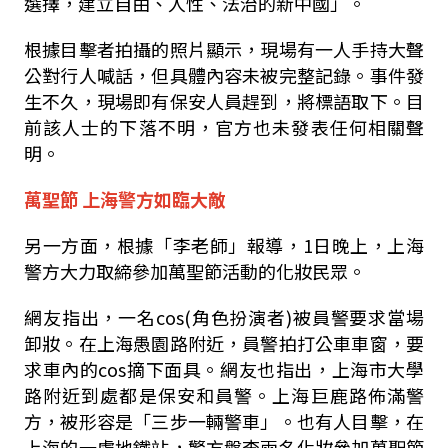
選擇，建立自由、人性、法治的新中國」。
根據目擊者拍攝的照片顯示，現場有一人手持大聲
公對行人喊話，但具體內容未被完整記錄。事件發
生不久，現場即有保安人員趕到，將標語取下。目
前該人士的下落不明，官方也未發表任何相關聲
明。
萬聖節 上海警方如臨大敵
另一方面，根據「李老師」報導，
1
日晚上，上海
警方大力取締參加萬聖節活動的化妝民眾。
網友指出，一名
cos(
角色扮演者
)
被員警要求當場
卸妝。
在上海愚園路附近，員警拍打公車車窗，要
求車內的
cos
摘下面具。
網友也指出，上海市大學
路附近到處都是保安和員警。
上海巨鹿路佈滿警
方，被形容是「三步一輛警車」。
也有人目擊，在
上海的一處地鐵站，警方盤查兩名化妝參加萬聖節