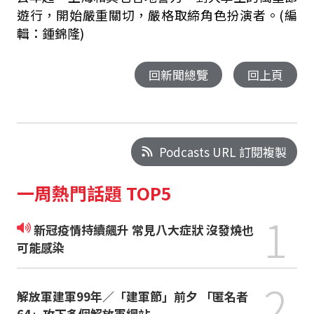
遊行，開始嚴重關切，嚴格取締角色扮演者。
(
編
輯：鍾錦隆
)
回新聞總覽
回上頁
Podcasts URL 訂閱複製
一周熱門話題 TOP5
1
新冠疫情持續飆升 常見八大症狀 沒發燒也
可能感染
2
解放軍建軍99年／「建軍節」前夕 「匿名者
64」攻下多個解放軍網站