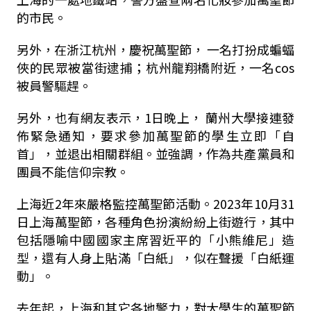
的市民。
另外，在浙江杭州，慶祝萬聖節， 一名打扮成蝙蝠
俠的民眾被當街逮捕；杭州龍翔橋附近，一名
cos
被員警驅趕。
另外，也有網友表示，
1
日晚上， 蘭州大學接連發
佈緊急通知，要求參加萬聖節的學生立即「自
首」，並退出相關群組。並強調，作為共產黨員和
團員不能信仰宗教。
上海近
2
年來嚴格監控萬聖節活動。
2023
年
10
月
31
日上海萬聖節，各種角色扮演紛紛上街遊行，其中
包括隱喻中國國家主席習近平的「小熊維尼」造
型，還有人身上貼滿「白紙」，似在聲援「白紙運
動」。
去年起，上海和其它各地警力，對大學生的萬聖節