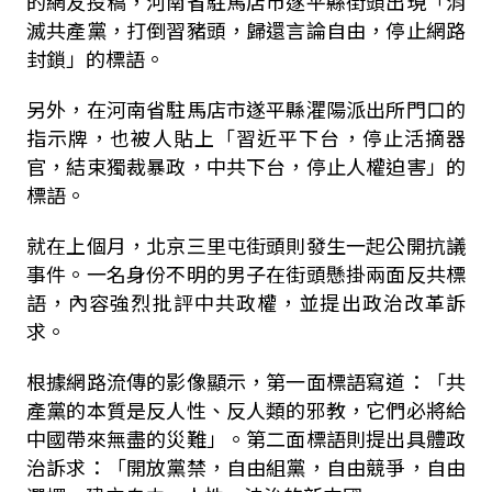
的網友投稿，河南省駐馬店市遂平縣街頭出現「消
滅共產黨，打倒習豬頭，歸還言論自由，停止網路
封鎖」的標語。
另外，在河南省駐馬店市遂平縣灈陽派出所門口的
指示牌，也被人貼上「習近平下台，停止活摘器
官，結束獨裁暴政，中共下台，停止人權迫害」的
標語。
就在上個月，北京三里屯街頭則發生一起公開抗議
事件。一名身份不明的男子在街頭懸掛兩面反共標
語，內容強烈批評中共政權，並提出政治改革訴
求。
根據網路流傳的影像顯示，第一面標語寫道：「共
產黨的本質是反人性、反人類的邪教，它們必將給
中國帶來無盡的災難」。第二面標語則提出具體政
治訴求：「開放黨禁，自由組黨，自由競爭，自由