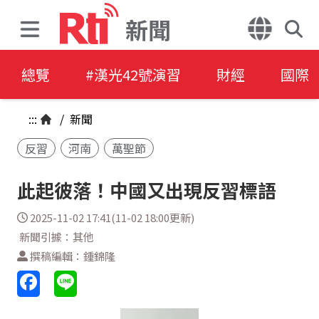
新聞
總覽
#漢光42號演習
財經
國際
:::
/
新聞
反習
河南
萬聖節
此起彼落！中國又出現反習標語
2025-11-02 17:41(11-02 18:00更新)
新聞引據：其他
撰稿編輯：鍾錦隆