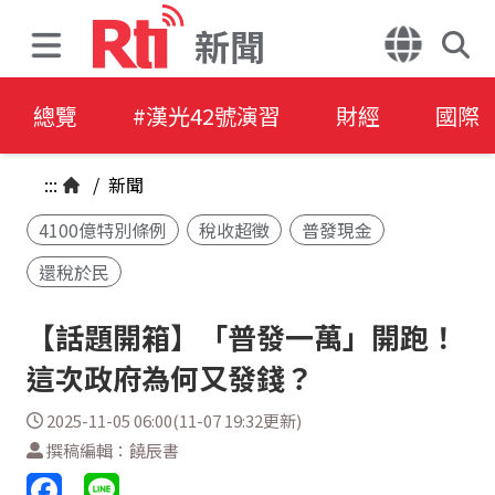
新聞
總覽
#漢光42號演習
財經
國際
:::
/
新聞
4100億特別條例
稅收超徵
普發現金
還稅於民
【話題開箱】「普發一萬」開跑！
這次政府為何又發錢？
2025-11-05 06:00(11-07 19:32更新)
撰稿編輯：饒辰書