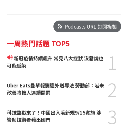
Podcasts URL 訂閱複製
一周熱門話題 TOP5
1
新冠疫情持續飆升 常見八大症狀 沒發燒也
可能感染
2
Uber Eats疊單報酬違外送專法 勞動部：若未
改善將按人連續開罰
3
科技監獄來了！中國出入境新規9/15實施 涉
管制技術者難出國門