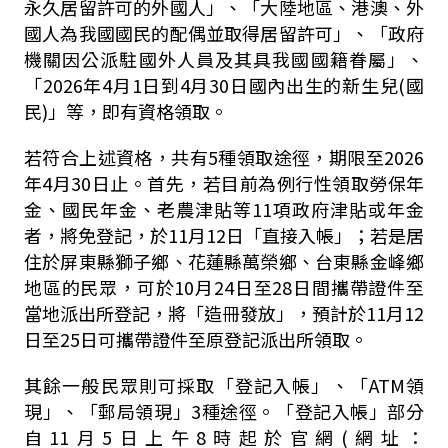
永久居留許可的外國人」、「大陸地區、港澳、外
國人為我國國民的配偶並取得居留許可」、「政府
機關因公派駐國外人員及其具我國國籍眷屬」、
「2026年4月1日到4月30日國內出生的新生兒(國
民)」等，即有資格領取。
若符合上述資格，共有5種領取途徑，期限至2026
年4月30日止。首先，若目前為例行性領取勞保年
金、國民年金、老農津貼等11項政府津貼或年金
者，將免登記，於11月12日「直接入帳」；若是居
住於屏東縣獅子鄉、花蓮縣萬榮鄉、台東縣金峰鄉
地區的民眾，可於10月24日至28日間攜帶證件至
當地派出所登記，將「造冊發放」，預計於11月12
日至25日可攜帶證件至原登記派出所領取。
其餘一般民眾則可採取「登記入帳」、「ATM領
現」、「郵局領現」3種途徑。「登記入帳」部分
自11月5日上午8時起於官網(網址：