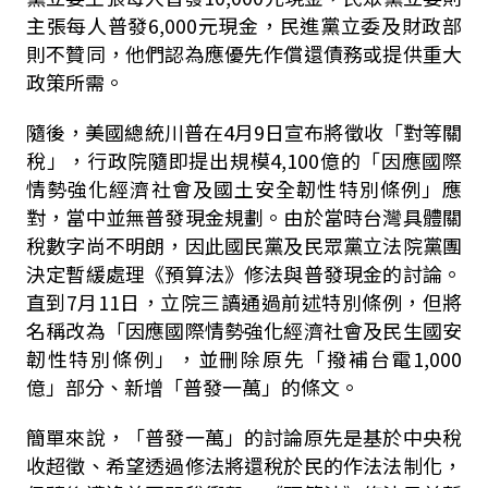
主張每人普發6,000元現金，民進黨立委及財政部
則不贊同，他們認為應優先作償還債務或提供重大
政策所需。
隨後，美國總統川普在4月9日宣布將徵收「對等關
稅」，行政院隨即提出規模4,100億的「因應國際
情勢強化經濟社會及國土安全韌性特別條例」應
對，當中並無普發現金規劃。由於當時台灣具體關
稅數字尚不明朗，因此國民黨及民眾黨立法院黨團
決定暫緩處理《預算法》修法與普發現金的討論。
直到7月11日，立院三讀通過前述特別條例，但將
名稱改為「因應國際情勢強化經濟社會及民生國安
韌性特別條例」，並刪除原先「撥補台電1,000
億」部分、新增「普發一萬」的條文。
簡單來說，「普發一萬」的討論原先是基於中央稅
收超徵、希望透過修法將還稅於民的作法法制化，