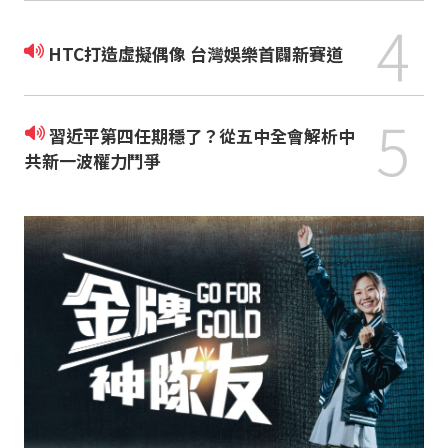
4
HTC打造虛擬偶像 台灣娛樂首闢新賽道
5
習近平第四任期穩了？從五中全會解析中
共新一波權力鬥爭