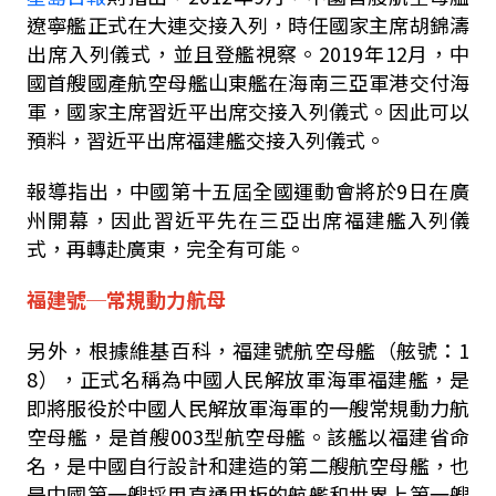
遼寧艦正式在大連交接入列，時任國家主席胡錦濤
出席入列儀式，並且登艦視察。
2019
年
12
月，中
國首艘國產航空母艦山東艦在海南三亞軍港交付海
軍，國家主席習近平出席交接入列儀式。因此可以
預料，習近平出席福建艦交接入列儀式。
報導指出，中國第十五屆全國運動會將於
9
日在廣
州開幕，因此習近平先在三亞出席福建艦入列儀
式，再轉赴廣東，完全有可能。
福建號─常規動力航母
另外，根據維基百科，福建號航空母艦（舷號：
1
8
），正式名稱為中國人民解放軍海軍福建艦，是
即將服役於中國人民解放軍海軍的一艘常規動力航
空母艦，是首艘
003
型航空母艦。該艦以福建省命
名，是中國自行設計和建造的第二艘航空母艦，也
是中國第一艘採用直通甲板的航艦和世界上第一艘