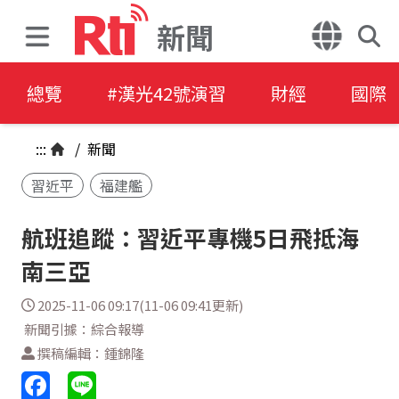
新聞
總覽
#漢光42號演習
財經
國際
:::
/
新聞
習近平
福建艦
航班追蹤：習近平專機5日飛抵海
南三亞
2025-11-06 09:17(11-06 09:41更新)
新聞引據：綜合報導
撰稿編輯：鍾錦隆