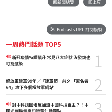
回新聞總覽
回上頁
Podcasts URL 訂閱複製
一周熱門話題 TOP5
1
新冠疫情持續飆升 常見八大症狀 沒發燒也
可能感染
2
解放軍建軍99年／「建軍節」前夕 「匿名者
64」攻下多個解放軍網站
3
對中科技圍堵反加速中國科技自主？！中
國光刻機量產印證黃仁勳觀點