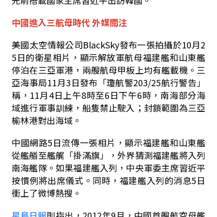
先前搭載國家主席習近平出訪韓國。
中國進入三航母時代 外媒關注
美國太空情報公司
BlackSky
發布一張拍攝於
10
月
2
5
日的衛星相片，顯示解放軍航母福建艦和山東艦
停泊在三亞軍港，兩艘航母甲板上均有艦載機。三
亞海事局
11
月
3
日發布「瓊航警
203/25
航行警告」
稱，
11
月
4
日上午
8
時至
6
日下午
6
時，南海部分海
域進行軍事訓練，船隻禁止駛入；封鎖範圍為三亞
榆林港對出海域。
中國網路
5
日流傳一張相片，顯示福建艦和山東艦
從艦艏至艦艉「掛滿旗」，外界猜測福建艦將入列
南海艦隊。如果福建艦入列，中央軍委主席習近平
按慣例將出席儀式。同時，福建艦入列的消息
5
日
衝上了微博熱搜。
星島日報
則指出，
2012
年
9
月，中國首艘航空母艦