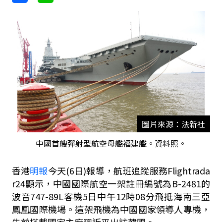
圖片來源：法新社
中國首艘彈射型航空母艦福建艦。資料照。
香港
明報
今天
(6
日
)
報導，航班追蹤服務
Flightrada
r24
顯示，中國國際航空一架註冊編號為
B-2481
的
波音
747-89L
客機
5
日中午
12
時
08
分飛抵海南三亞
鳳凰國際機場。這架飛機為中國國家領導人專機，