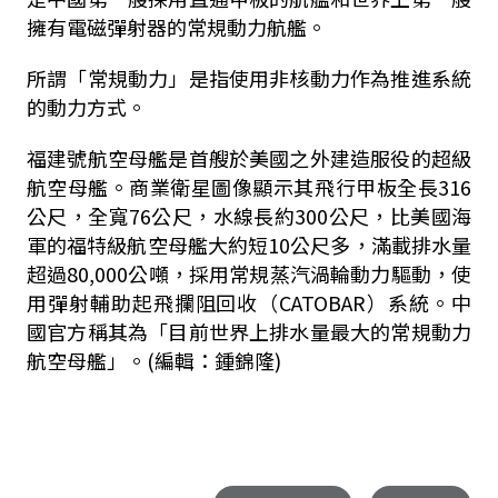
擁有電磁彈射器的常規動力航艦。
所謂「常規動力」是指使用非核動力作為推進系統
的動力方式。
福建號航空母艦是首艘於美國之外建造服役的超級
航空母艦。商業衛星圖像顯示其飛行甲板全長
316
公尺，全寬
76
公尺，水線長約
300
公尺，比美國海
軍的福特級航空母艦大約短
10
公尺多，滿載排水量
超過
80,000
公噸，採用常規蒸汽渦輪動力驅動，使
用彈射輔助起飛攔阻回收（
CATOBAR
）系統。中
國官方稱其為「目前世界上排水量最大的常規動力
航空母艦」。
(
編輯：鍾錦隆
)