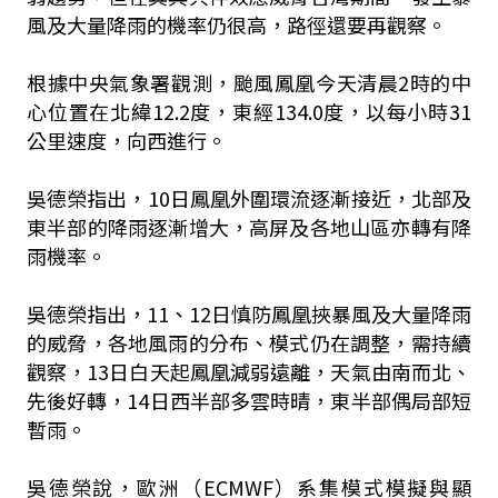
風及大量降雨的機率仍很高，路徑還要再觀察。
根據中央氣象署觀測，颱風鳳凰今天清晨2時的中
心位置在北緯12.2度，東經134.0度，以每小時31
公里速度，向西進行。
吳德榮指出，10日鳳凰外圍環流逐漸接近，北部及
東半部的降雨逐漸增大，高屏及各地山區亦轉有降
雨機率。
吳德榮指出，11、12日慎防鳳凰挾暴風及大量降雨
的威脅，各地風雨的分布、模式仍在調整，需持續
觀察，13日白天起鳳凰減弱遠離，天氣由南而北、
先後好轉，14日西半部多雲時晴，東半部偶局部短
暫雨。
吳德榮說，歐洲（ECMWF）系集模式模擬與顯