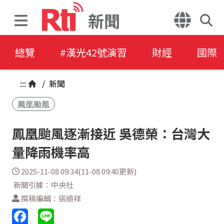
新聞
總覽
#漢光42號演習
財經
國際
:::
/
新聞
鳳凰颱風
鳳凰颱風逐漸接近 吳德榮：台灣大
量降雨機率高
2025-11-08 09:34(11-08 09:40更新)
新聞引據：中央社
撰稿編輯：張順祥