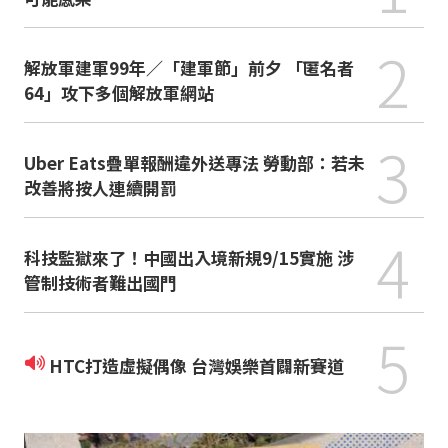
2
解放軍建軍99年／「建軍節」前夕 「匿名者
64」攻下多個解放軍網站
3
Uber Eats疊單報酬違外送專法 勞動部：若未
改善將按人連續開罰
4
科技監獄來了！中國出入境新規9/15實施 涉
管制技術者難出國門
5
HTC打造虛擬偶像 台灣娛樂首闢新賽道