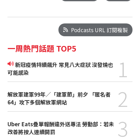
Podcasts URL 訂閱複製
一周熱門話題 TOP5
1
新冠疫情持續飆升 常見八大症狀 沒發燒也
可能感染
2
解放軍建軍99年／「建軍節」前夕 「匿名者
64」攻下多個解放軍網站
3
Uber Eats疊單報酬違外送專法 勞動部：若未
改善將按人連續開罰