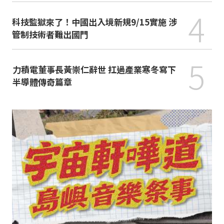
4
科技監獄來了！中國出入境新規9/15實施 涉
管制技術者難出國門
5
力積電董事長黃崇仁辭世 扛過產業寒冬寫下
半導體傳奇篇章