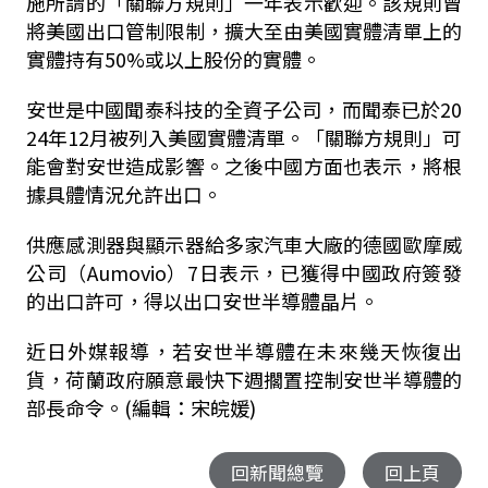
施所謂的「關聯方規則」一年表示歡迎。該規則曾
將美國出口管制限制，擴大至由美國實體清單上的
實體持有50%或以上股份的實體。
安世是中國聞泰科技的全資子公司，而聞泰已於20
24年12月被列入美國實體清單。「關聯方規則」可
能會對安世造成影響。之後中國方面也表示，將根
據具體情況允許出口。
供應感測器與顯示器給多家汽車大廠的德國歐摩威
公司（Aumovio）7日表示，已獲得中國政府簽發
的出口許可，得以出口安世半導體晶片。
近日外媒報導，若安世半導體在未來幾天恢復出
貨，荷蘭政府願意最快下週擱置控制安世半導體的
部長命令。(編輯：宋皖媛)
回新聞總覽
回上頁