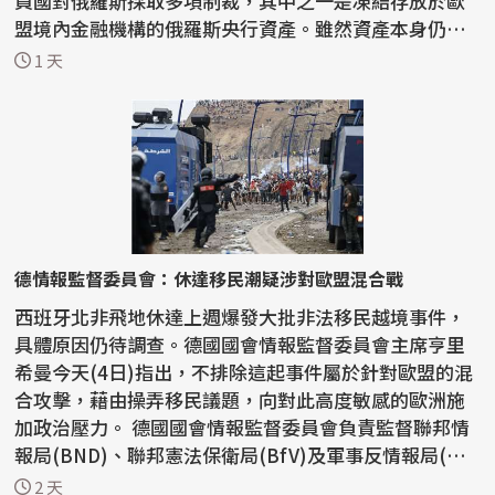
員國對俄羅斯採取多項制裁，其中之一是凍結存放於歐
盟境內金融機構的俄羅斯央行資產。雖然資產本身仍
處...
1 天
德情報監督委員會：休達移民潮疑涉對歐盟混合戰
西班牙北非飛地休達上週爆發大批非法移民越境事件，
具體原因仍待調查。德國國會情報監督委員會主席亨里
希曼今天(4日)指出，不排除這起事件屬於針對歐盟的混
合攻擊，藉由操弄移民議題，向對此高度敏感的歐洲施
加政治壓力。 德國國會情報監督委員會負責監督聯邦情
報局(BND)、聯邦憲法保衛局(BfV)及軍事反情報局(MA
D)...
2 天