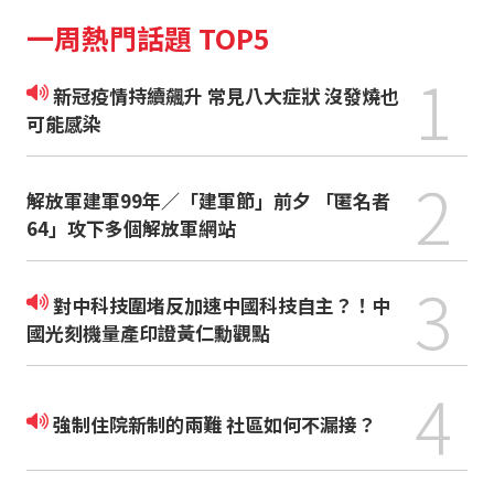
一周熱門話題 TOP5
1
新冠疫情持續飆升 常見八大症狀 沒發燒也
可能感染
2
解放軍建軍99年／「建軍節」前夕 「匿名者
64」攻下多個解放軍網站
3
對中科技圍堵反加速中國科技自主？！中
國光刻機量產印證黃仁勳觀點
4
強制住院新制的兩難 社區如何不漏接？