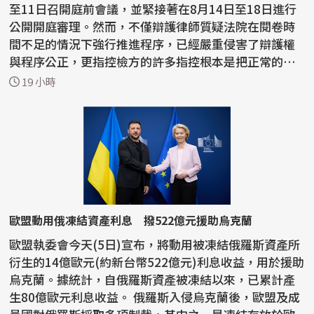
至11日召開庭前會議，並緊接著在8月14日至18日進行
公開開庭審理。然而，不僅辯護律師質疑法院在閱卷時
間不足的情況下強行推進程序，已經嚴重侵害了辯護權
與程序公正，更指控檢方的許多指控根本是把正常的宗
教活動...
19 小時
歐盟動用俄凍結資產利息 撥522億元援助烏克蘭
歐盟執委會今天(5日)宣布，將動用被凍結俄羅斯資產所
衍生的14億歐元(約新台幣522億元)利息收益，用於援助
烏克蘭。據統計，自俄羅斯資產被凍結以來，已累計產
生80億歐元利息收益。 俄羅斯入侵烏克蘭後，歐盟及成