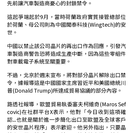
先前讓汽車製造商憂心的封鎖禁令。
這起爭端起於9月，當時荷蘭政府實質接管總部位
於荷蘭、母公司則為中國聞泰科技(Wingtech)的安
世。
中國以禁止該公司晶片的再出口作為回應，引發汽
車製造商警告恐將造成生產中斷，因為這些零組件
對車載電子系統至關重要。
不過，北京於週末宣布，將對部分晶片解除出口禁
令，據報導這是中國國家主席習近平和美國總統川
普(Donald Trump)所達成貿易協議的部分內容。
路透社報導，歐盟貿易執委塞夫柯維奇(Maros Sef
covic)在社群平台X表示，他對「今日收到這項確
認...也就是關於進一步簡化出口至歐盟及全球客戶
的安世晶片程序」表示歡迎。他另外指出，只要晶