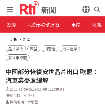
新聞
總覽
#漢光42號演習
兩岸
財經
:::
/
新聞
晶片禁令
歐盟
川習會
汽車產業
安世半導體
中國部分恢復安世晶片出口 歐盟：
汽車業憂慮緩解
2025-11-09 05:59(11-09 07:13更新)
新聞引據：中央社
撰稿編輯：余思瑩