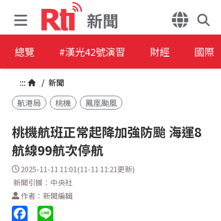
新聞
總覽
#漢光42號演習
財經
國際
:::
/
新聞
航港局
桃機
鳳凰颱風
桃機航班正常起降加強防颱 海運8
航線99航次停航
2025-11-11 11:01(11-11 11:21更新)
新聞引據：中央社
作者：新聞編輯