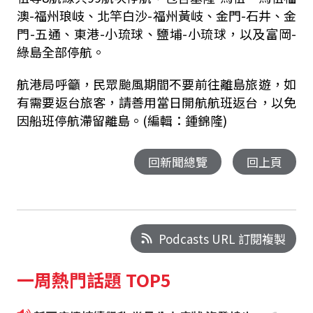
澳
-
福州琅岐、北竿白沙
-
福州黃岐、金門
-
石井、金
門
-
五通、東港
-
小琉球、鹽埔
-
小琉球，以及富岡
-
綠島全部停航。
航港局呼籲，民眾颱風期間不要前往離島旅遊，如
有需要返台旅客，請善用當日開航航班返台，以免
因船班停航滯留離島。(編輯：鍾錦隆)
回新聞總覽
回上頁
Podcasts URL 訂閱複製
一周熱門話題 TOP5