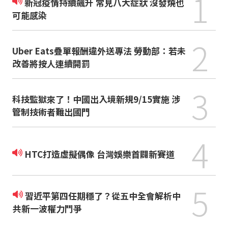
1
新冠疫情持續飆升 常見八大症狀 沒發燒也
可能感染
2
Uber Eats疊單報酬違外送專法 勞動部：若未
改善將按人連續開罰
3
科技監獄來了！中國出入境新規9/15實施 涉
管制技術者難出國門
4
HTC打造虛擬偶像 台灣娛樂首闢新賽道
5
習近平第四任期穩了？從五中全會解析中
共新一波權力鬥爭