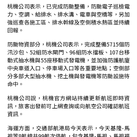
桃機公司表示，已完成防颱整備，防颱電子巡檢電
力、空調、給排水、排水溝、電車與空橋等，另加
強巡查各施工區、排水幹線及空側積水熱區並持續
回報。
防颱物資部分，桃機公司表示，完成整備
5715
個防
汛沙包、
52
組防水閘門、
96
組防水擋板、
107
台移
動式抽水機與
55
座移動式發電機，並加強防護航廈
中央車道入口、停車場入口等各重要地點；空側部
分多部大型抽水機、挖土機與發電機等防颱設施待
命中。
桃機公司說，桃機官方網站持續更新航班即時資
訊，旅客出發前可上網查詢或向航空公司確認航班
資訊。
海運方面，交通部航港局今天表示，今天基隆
-
馬
祖等
8
航線共
99
航次停航，包含基隆
-
馬祖、馬祖福