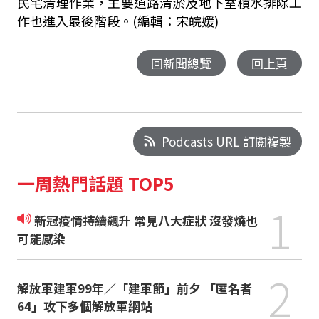
民宅清理作業，主要道路清淤及地下室積水排除工
作也進入最後階段。(編輯：宋皖媛)
回新聞總覽
回上頁
Podcasts URL 訂閱複製
一周熱門話題 TOP5
1
新冠疫情持續飆升 常見八大症狀 沒發燒也
可能感染
2
解放軍建軍99年／「建軍節」前夕 「匿名者
64」攻下多個解放軍網站