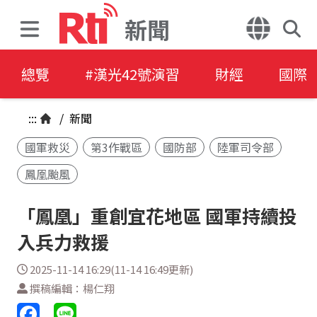
新聞
總覽
#漢光42號演習
財經
國際
:::
/
新聞
國軍救災
第3作戰區
國防部
陸軍司令部
鳳凰颱風
「鳳凰」重創宜花地區 國軍持續投
入兵力救援
2025-11-14 16:29(11-14 16:49更新)
撰稿編輯：楊仁翔