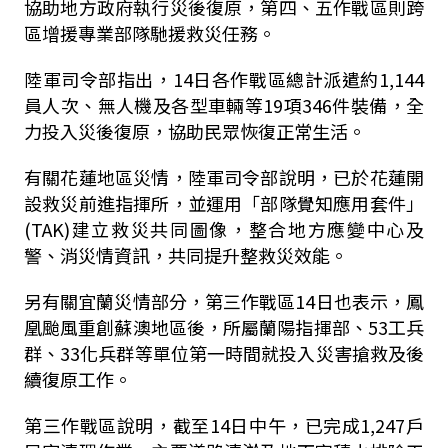
協助地方政府執行災後復原，第四、五作戰區則跨
區增援專業部隊馳援救災任務。
陸軍司令部指出，14日各作戰區總計派遣約1,144
員人次、無人機及各型車輛等19項346件裝備，全
力投入災後復原，協助民眾恢復正常生活。
有關花蓮地區災情，陸軍司令部說明，已於花蓮開
設救災前進指揮所，並運用「部隊覺知應用套件」
(TAK)建立救災共同圖像，整合地方應變中心及
警、消災情資訊，共同提升整救災效能。
另有關宜蘭災情部分，第三作戰區14日也表示，鳳
凰颱風重創蘇澳地區後，所屬蘭陽指揮部、53工兵
群、33化兵群等單位第一時間就投入災害搶救及後
續復原工作。
第三作戰區說明，截至14日中午，已完成1,247戶