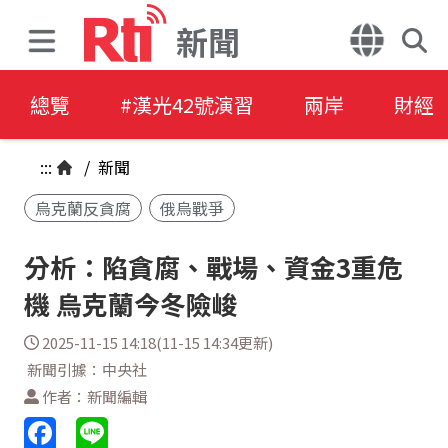
新聞
總覽
#漢光42號演習
兩岸
財經
:::
/
新聞
烏克蘭反貪腐
俄烏戰爭
分析：陷貪腐、戰場、資金3重危
機 烏克蘭今冬險峻
2025-11-15 14:18(11-15 14:34更新)
新聞引據：中央社
作者：新聞編輯