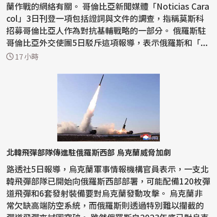
蘭作戰的網絡有關。 哥倫比亞新聞媒體「Noticias Cara
col」3日刊登一項包括證詞與文件的調查，指稱莫斯科
招募哥倫比亞人作為對抗基輔戰略的一部分。 俄羅斯駐
哥倫比亞外交使團5日駁斥這項報導，表示俄羅斯和「...
17 小時
北韓飛彈部隊傳進駐俄羅斯西部 烏克蘭威脅加劇
路透社5日報導，烏克蘭軍事情報機構官員表示，一支北
韓飛彈部隊已開始向俄羅斯西部部署，可能配備120枚彈
道飛彈和6套發射裝備要對烏克蘭發動攻擊。 烏克蘭非
常欠缺高端防空系統，而俄羅斯則透過特別難以攔截的