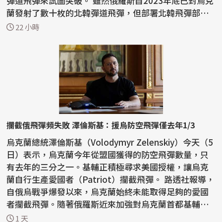
彈道飛彈來試圖突破。 雖然俄羅斯自2023年底已對烏克
蘭發射了數十枚的北韓彈道飛彈，但部署北韓飛彈部
隊...
22 小時
攔截俄飛彈頻失敗 澤倫斯基：援烏防空飛彈僅去年1/3
烏克蘭總統澤倫斯基（Volodymyr Zelenskiy）今天（5
日）表示，烏克蘭今年從盟國獲得的防空飛彈數量，只
有去年的三分之一。基輔正積極尋求美國授權，讓烏克
蘭自行生產愛國者（Patriot）攔截飛彈。 路透社報導，
自俄烏戰爭爆發以來，烏克蘭始終未能取得足夠的愛國
者攔截飛彈。隨著俄羅斯近來加強對烏克蘭首都基輔和
南部...
1 天