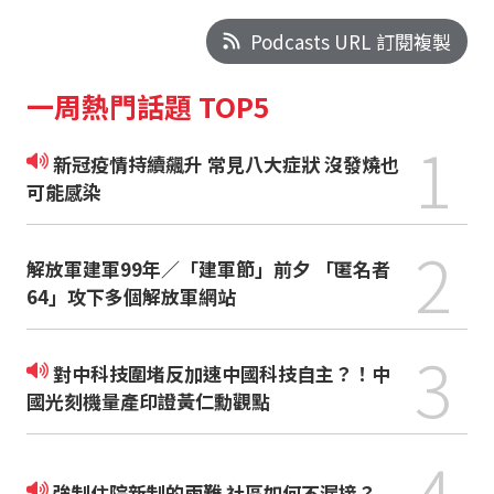
Podcasts URL 訂閱複製
一周熱門話題 TOP5
1
新冠疫情持續飆升 常見八大症狀 沒發燒也
可能感染
2
解放軍建軍99年／「建軍節」前夕 「匿名者
64」攻下多個解放軍網站
3
對中科技圍堵反加速中國科技自主？！中
國光刻機量產印證黃仁勳觀點
4
強制住院新制的兩難 社區如何不漏接？