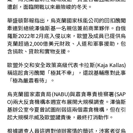
遭創，面臨開戰以來最險峻的冬天。
華盛頓郵報指出，烏克蘭國家核能公司的回扣醜聞
牽連到總統澤倫斯基一名親信兼前商業夥伴。自俄
羅斯2022年2月底入侵以來，歐盟及成員已提供烏
克蘭超過2,000億美元財政、人道和軍事援助，包
含捐款、貸款和實物支援。
歐盟外交和安全政策高級代表卡拉斯(Kaja Kallas)
稱這起貪污醜聞「極其不幸」，還說基輔應對此事
「極為嚴肅看待」。
烏克蘭國家肅貪局(NABU)與肅貪專責檢察署(SAP
O)兩大反貪機構本週宣布展開大規模調查。澤倫斯
基辦公室今夏曾試圖削弱這兩個肅貪機構，但在引
起大規模示威及歐盟譴責後，最終打消動作。
根據調查人員這週對偵辦案情的簡述，涉案者從烏