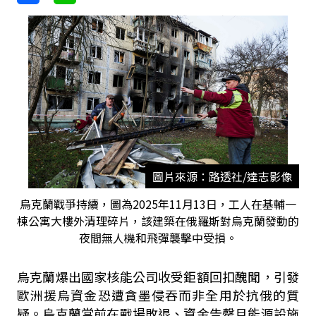
圖片來源：路透社/達志影像
烏克蘭戰爭持續，圖為2025年11月13日，工人在基輔一
棟公寓大樓外清理碎片，該建築在俄羅斯對烏克蘭發動的
夜間無人機和飛彈襲擊中受損。
烏克蘭爆出國家核能公司收受鉅額回扣醜聞，引發
歐洲援烏資金恐遭貪墨侵吞而非全用於抗俄的質
疑。烏克蘭當前在戰場敗退、資金告罄且能源設施