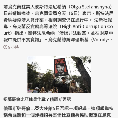
前烏克蘭駐美大使斯特法尼希納（Olga Stefanishyna）
日前遭撤換後，烏克蘭當局今天（6日）表示，斯特法尼
希納疑似涉入貪汙案，相關調查仍在進行中。 法新社報
導，烏克蘭反貪腐高等法院（High Anti-Corruption Co
urt）指出，斯特法尼希納「涉嫌非法致富，並在財產申
報中提供不實資訊」。烏克蘭總統澤倫斯基（Volody
m...
9 小時
招募哥倫比亞傭兵作戰？俄羅斯否認
俄羅斯駐哥倫比亞大使館5日否認一項報導，這項報導指
稱俄羅斯和一個涉嫌招募哥倫比亞傭兵協助俄軍在烏克