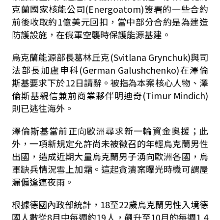
克蘭國家核能公司(Energoatom)簽署的一些合約
前後收取約1億美元回扣，當中部分合約是為建造
防護設施，在俄軍空襲時保護能源基建。
烏克蘭能源部長葛林丘克(Svitlana Grynchuk)與司
法部長加盧申科(German Galushchenko)在澤倫
斯基要求下於12日請辭。被指為本案核心人物、澤
倫斯基親信兼前商業夥伴明迪奇(Timur Mindich)
則已逃往海外。
澤倫斯基當前正向歐洲尋求新一輪資金奧援；此
外，一項新規定允許尚未被徵召的年輕烏克蘭男性
出國，造成近期大量烏克蘭男子湧向歐洲各國，烏
軍缺兵情況雪上加霜。這起貪瀆案曝光時機可謂屋
漏偏逢連夜雨。
根據德國內政部統計，18至22歲烏克蘭男性入境德
國人數從8月中每週約19人，飆升至10月的每週1,4