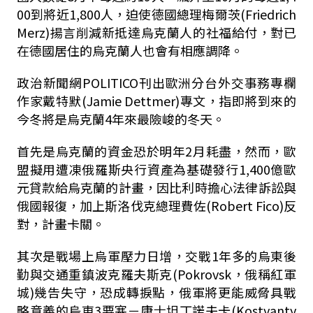
00到將近1,800人，迫使德國總理梅爾茨(Friedrich
Merz)揚言削減新抵達烏克蘭人的社福給付，對已
在德國居住的烏克蘭人也會有相應調降。
政治新聞網POLITICO刊出歐洲分台外交事務專欄
作家戴特默(Jamie Dettmer)專文，指即將到來的
今冬將是烏克蘭4年來最險峻的冬天。
首先是烏克蘭的資金恐於明年2月耗盡，然而，歐
盟擬用遭凍俄羅斯央行資產為基礎發行1,400億歐
元貸款給烏克蘭的計畫，因比利時擔心法律訴訟與
俄國報復，加上斯洛伐克總理費佐(Robert Fico)反
對，計畫卡關。
其次是戰場上烏軍壓力日增，交戰1年多的烏東後
勤與交通重鎮波克羅夫斯克(Pokrovsk，俄稱紅軍
城)幾告失守，恐成轉捩點，俄軍將更能威脅具戰
略意義的烏東3要塞－康士坦丁諾夫卡(Kostyanty