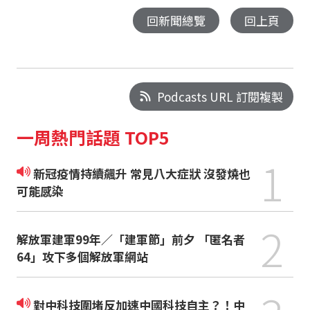
回新聞總覽
回上頁
Podcasts URL 訂閱複製
一周熱門話題 TOP5
1
新冠疫情持續飆升 常見八大症狀 沒發燒也
可能感染
2
解放軍建軍99年／「建軍節」前夕 「匿名者
64」攻下多個解放軍網站
對中科技圍堵反加速中國科技自主？！中