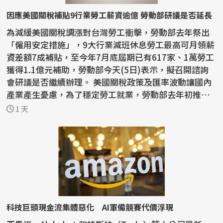
因應美國關稅補貼9行業勞工薪資逾億 勞動部研議是否延長
為減緩美國關稅調漲對台灣勞工衝擊，勞動部去年祭出
「僱用安定措施」，9大行業減班休息勞工最高可月領薪
資差額7成補貼，至今年7月底屆期已有617家、1萬勞工
獲得1.1億元補助，勞動部今天(5日)表示，擬召開諮詢
會研議是否繼續辦理。 美國關稅政策及匯率波動讓國內
產業產生憂慮，為了穩定勞工就業，勞動部去年初推動
僱...
1 天
科技巨頭現金流集體惡化 AI軍備競賽代價浮現