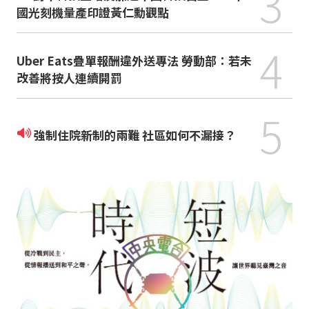
3
國光刻機量產印證黃仁勳觀點
4
Uber Eats疊單報酬違外送專法 勞動部：若未
改善將按人連續開罰
5
強制住院新制的兩難 社區如何不漏接？