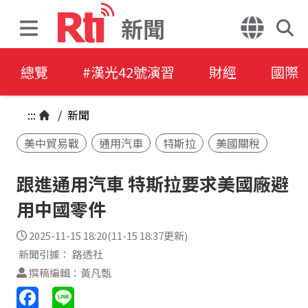
新聞
總覽
#漢光42號演習
財經
國際
:::
/
新聞
美中貿易戰
通用汽車
特斯拉
美國關稅
跟進通用汽車 特斯拉要求美國廠避
用中國零件
2025-11-15 18:20(11-15 18:37更新)
新聞引據： 路透社
撰稿編輯：黃凡甄