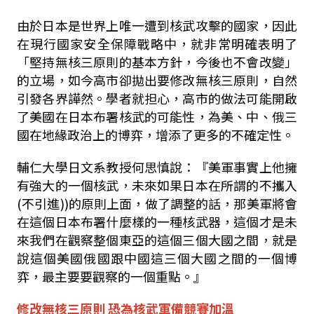
由於日本是世界上唯一遭到核武攻擊的國家，因此
在現行國家安全保障戰略中，就非常明確表明了
「堅持無核三原則的基本方針，今後也不會改變」
的立場，如今高市卻拋出要修改無核三原則，自然
引發各界譁然。學者就担心，高市的做法可能開啟
了美國在日本布署核武的可能性，為美、中、俄三
國在地緣政治上的博弈，增添了更多的不確定性。
輔仁大學日文系教授何思慎說：『美軍事實上他擁
有強大的一個核武，未來如果日本在所謂的不攜入
(
不引進
))
的原則上面，做了調整的話，那美軍將會
在這個日本布署什麼樣的一種核武器，這個才是未
來我們在觀察整個東亞的這個三個大國之間，就是
說這個美國俄國跟中國這三個大國之間的一個博
弈，最主要要觀察的一個重點。』
修改無核三原則
恐為核武軍備競賽加溫