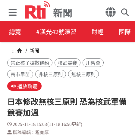
新聞
總覽
#漢光42號演習
財經
國際
:::
/
新聞
禁止核子擴散條約
核武競賽
川習會
高市早苗
非核三原則
無核三原則
播放聆聽
日本修改無核三原則 恐為核武軍備
競賽加溫
2025-11-18 15:03(11-18 16:50更新)
撰稿編輯：程寬厚