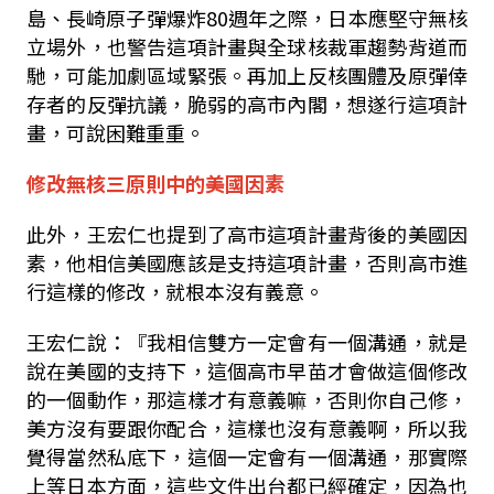
島、長崎原子彈爆炸
80
週年之際，日本應堅守無核
立場外，也警告這項計畫與全球核裁軍趨勢背道而
馳，可能加劇區域緊張。再加上反核團體及原彈倖
存者的反彈抗議，脆弱的高市內閣，想遂行這項計
畫，可說困難重重。
修改無核三原則中的美國因素
此外，王宏仁也提到了高市這項計畫背後的美國因
素，他相信美國應該是支持這項計畫，否則高市進
行這樣的修改，就根本沒有義意。
王宏仁說：『我相信雙方一定會有一個溝通，就是
說在美國的支持下，這個高市早苗才會做這個修改
的一個動作，那這樣才有意義嘛，否則你自己修，
美方沒有要跟你配合，這樣也沒有意義啊，所以我
覺得當然私底下，這個一定會有一個溝通，那實際
上等日本方面，這些文件出台都已經確定，因為也