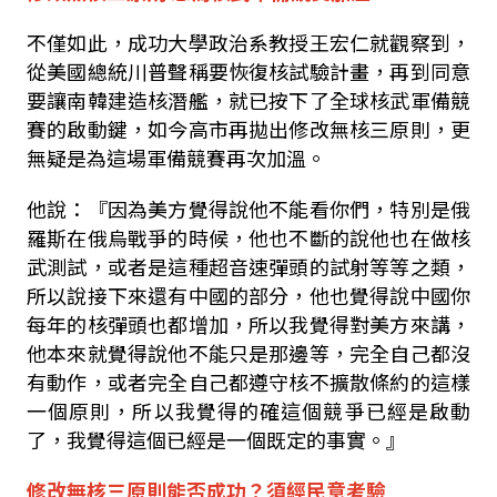
不僅如此，成功大學政治系教授王宏仁就觀察到，
從美國總統川普聲稱要恢復核試驗計畫，再到同意
要讓南韓建造核潛艦，就已按下了全球核武軍備競
賽的啟動鍵，如今高市再拋出修改無核三原則，更
無疑是為這場軍備競賽再次加溫。
他說：『因為美方覺得說他不能看你們，特別是俄
羅斯在俄烏戰爭的時候，他也不斷的說他也在做核
武測試，或者是這種超音速彈頭的試射等等之類，
所以說接下來還有中國的部分，他也覺得說中國你
每年的核彈頭也都增加，所以我覺得對美方來講，
他本來就覺得說他不能只是那邊等，完全自己都沒
有動作，或者完全自己都遵守核不擴散條約的這樣
一個原則，所以我覺得的確這個競爭已經是啟動
了，我覺得這個已經是一個既定的事實。』
修改無核三原則能否成功？須經民意考驗