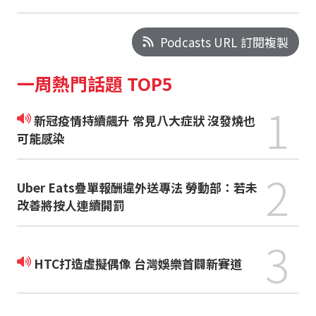
Podcasts URL 訂閱複製
一周熱門話題 TOP5
1
新冠疫情持續飆升 常見八大症狀 沒發燒也
可能感染
2
Uber Eats疊單報酬違外送專法 勞動部：若未
改善將按人連續開罰
3
HTC打造虛擬偶像 台灣娛樂首闢新賽道