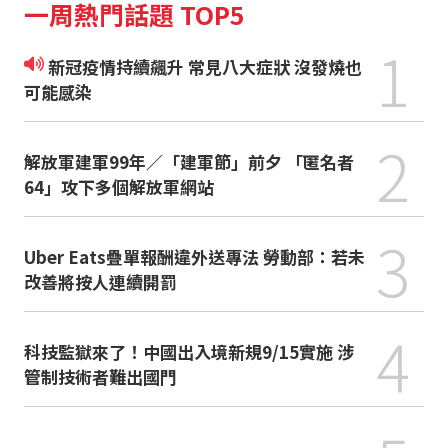
一周熱門話題 TOP5
1
新冠疫情持續飆升 常見八大症狀 沒發燒也
可能感染
2
解放軍建軍99年／「建軍節」前夕 「匿名者
64」攻下多個解放軍網站
3
Uber Eats疊單報酬違外送專法 勞動部：若未
改善將按人連續開罰
4
科技監獄來了！中國出入境新規9/15實施 涉
管制技術者難出國門