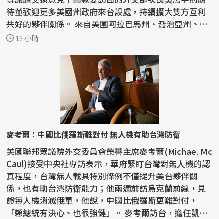
待並歡迎更多美國州政府來台設處，持續擴大雙方互利
共好的夥伴關係。 來自美國阿拉巴馬州、喬治亞州、肯
塔基...
13 小時
麥考爾：中國比俄羅斯難對付 無人機有助台灣防衛
美國聯邦眾議院外交委員會榮譽主席麥考爾(Michael Mc
Caul)接受中央社專訪表示，華府緊盯台灣對無人機的認
真程度，台灣無人載具特別條例不僅提升美台夥伴關
係，也有助台灣防衛能力；他兩週前訪烏克蘭前線，見
證無人機消滅俄軍，他說，中國比俄羅斯更難對付，
「賴總統有決心、也很強健」。 麥考爾訪台，擔任凱達