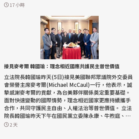
格蘭論壇...
17 小時
接見麥考爾 韓國瑜：理念相近國應共護民主普世價值
立法院長韓國瑜昨天(5日)接見美國聯邦眾議院外交委員
會榮譽主席麥考爾(Michael McCaul)一行，他表示，誠
摯感謝麥考爾的貢獻，為台美夥伴關係奠定重要基礎。
面對快速變動的國際情勢，理念相近國家更應持續攜手
合作，共同守護民主自由、人權法治等普世價值。 立法
院長韓國瑜昨天下午在國民黨立委陳永康、牛煦庭、徐
巧芯...
2 天