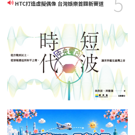
5
HTC打造虛擬偶像 台灣娛樂首闢新賽道