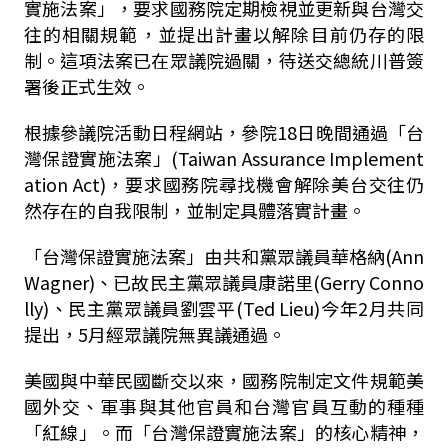
實施法案」，要求國務院定期檢視並更新與台灣交
往的相關規範，並提出計畫以解除目前仍存的限
制。這項法案已在眾議院過關，待送交總統川普簽
署後正式生效。
根據參議院活動日程網站，參院18日晚間通過「台
灣保證實施法案」(Taiwan Assurance Implement
ation Act)，要求國務院尋找機會解除美台交往仍
然存在的自我限制，並制定具體落實計畫。
「台灣保證實施法案」由共和黨眾議員華格納(Ann
Wagner)、已故民主黨眾議員康諾里(Gerry Conno
lly)、民主黨眾議員劉雲平(Ted Lieu)今年2月共同
提出，5月經眾議院無異議通過。
美國與中華民國斷交以來，國務院制定文件規範美
國外交、軍事與其他官員和台灣官員互動的種種
「紅線」。而「台灣保證實施法案」的核心精神，