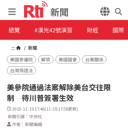
新聞
總覽
#漢光42號演習
財經
國際
:::
/
新聞
美國參議院
解禁
美國國會
台美關係
台灣保證法
美參院通過法案解除美台交往限
制 待川普簽署生效
2025-11-19 17:46(11-19 17:58更新)
新聞引據：中央社
作者：新聞編輯