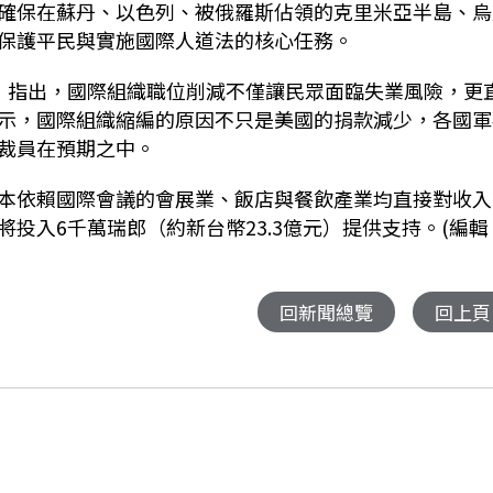
確保在蘇丹、以色列、被俄羅斯佔領的克里米亞半島、烏
保護平民與實施國際人道法的核心任務。
）指出，國際組織職位削減不僅讓民眾面臨失業風險，更
示，國際組織縮編的原因不只是美國的捐款減少，各國軍
裁員在預期之中。
本依賴國際會議的會展業、飯店與餐飲產業均直接對收入
將投入
6
千萬瑞郎（約新台幣
23.3
億元）提供支持。(編輯
回新聞總覽
回上頁