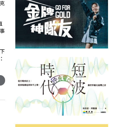
克
直
事
下
：