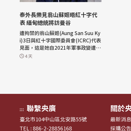
泰外長樂見翁山蘇姬晤紅十字代
表 緬甸總統將訪曼谷
遭拘禁的翁山蘇姬(Aung San Suu Ky
i)3日與紅十字國際委員會(ICRC)代表
見面，這是她自2021年軍事政變遭罷
黜以來，首次公開與外國官員會晤。
4 天
泰國副總理兼外交部長希哈薩(Sihas
ak Phuangketkeow)對此表示歡
迎，並認為這代表緬甸政府有所「進
展」。緬甸總統敏昂萊(Min Aung Hl
aing)預計6日訪泰。 緬甸總統府3日
表示，...
聯繫央廣
關於
:::
臺北市104中山區北安路55號
最新消
TEL : 886-2-28856168
採購公