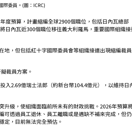
際委員。(圖：ICRC)
%
年度預算，計畫縮編全球
2900
個職位，包括日內瓦總部
正將日內瓦近
300
個職位移往義大利羅馬，重要國際組織接
在地，但包括紅十字國際委員會等組織接連出現縮編裁員
研擬裁員方案。
將投入
2.69
億瑞士法郎（約新台幣
104.4
億元），以維持日
突升級，使組織面臨前所未有的財政挑戰。
2026
年預算
編可透過員工退休、員工離職或是遇缺不補來完成，但仍
穩定，目前無法完全預估。