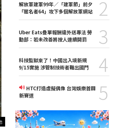
2
解放軍建軍99年／「建軍節」前夕
「匿名者64」攻下多個解放軍網站
3
Uber Eats疊單報酬違外送專法 勞
動部：若未改善將按人連續開罰
4
科技監獄來了！中國出入境新規
9/15實施 涉管制技術者難出國門
5
HTC打造虛擬偶像 台灣娛樂首闢
新賽道
他