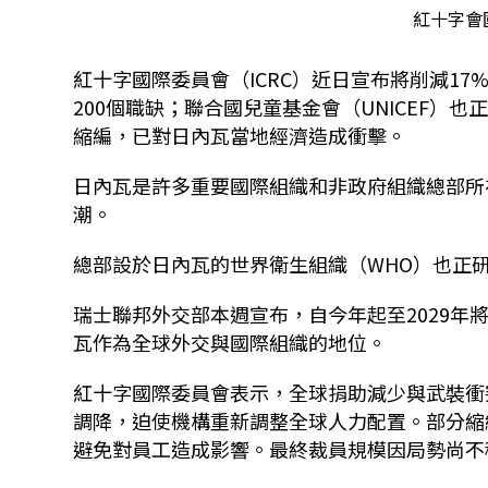
紅十字會國
紅十字國際委員會（
ICRC
）近日宣布將削減
17
200
個職缺；聯合國兒童基金會（
UNICEF
）也
縮編，已對日內瓦當地經濟造成衝擊。
日內瓦是許多重要國際組織和非政府組織總部所
潮。
總部設於日內瓦的世界衛生組織（
WHO
）也正
瑞士聯邦外交部本週宣布，自今年起至
2029
年
瓦作為全球外交與國際組織的地位。
紅十字國際委員會表示，全球捐助減少與武裝衝
調降，迫使機構重新調整全球人力配置。部分縮
避免對員工造成影響。最終裁員規模因局勢尚不