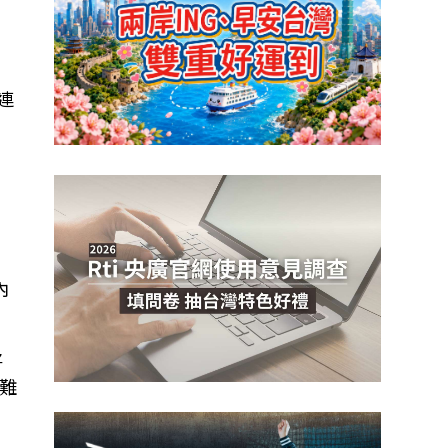
連
內
將
難