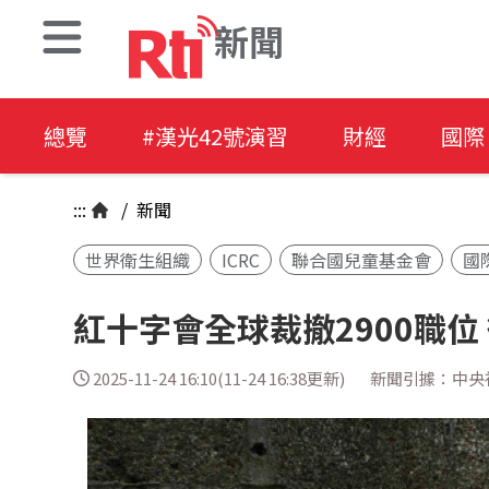
新聞
總覽
#漢光42號演習
財經
國際
:::
/
新聞
世界衛生組織
ICRC
聯合國兒童基金會
國
紅十字會全球裁撤2900職位
2025-11-24 16:10(11-24 16:38更新)
新聞引據：中央