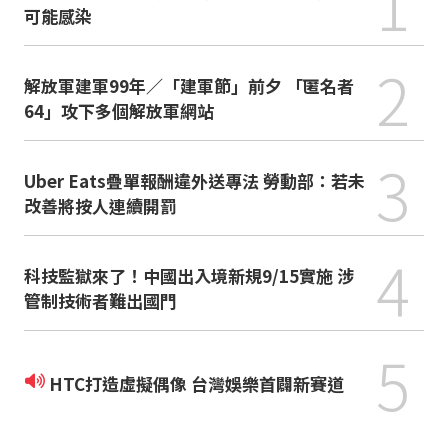
1
可能感染
2
解放軍建軍99年／「建軍節」前夕 「匿名者
64」攻下多個解放軍網站
3
Uber Eats疊單報酬違外送專法 勞動部：若未
改善將按人連續開罰
4
科技監獄來了！中國出入境新規9/15實施 涉
管制技術者難出國門
5
HTC打造虛擬偶像 台灣娛樂首闢新賽道