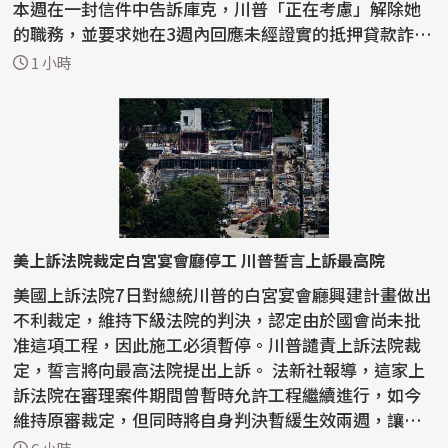
本週在一封信件中告訴庫克，川普「正在考慮」解除她
的職務，並要求她在3週內回應未經證實的抵押貸款詐
欺...
1 小時
美上訴法院裁定白宮宴會廳停工 川普誓言上訴最高院
美國上訴法院7日對總統川普的白宮宴會廳興建計畫做出
不利裁定，維持下級法院的判決，認定由於國會尚未批
准這項工程，因此施工必須暫停。川普譴責上訴法院裁
定，誓言將向最高法院提出上訴。 法新社報導，這家上
訴法院在審理案件期間曾暫時允許工程繼續進行，如今
維持原審裁定，但同時將自身判決暫緩生效兩週，讓川
普有...