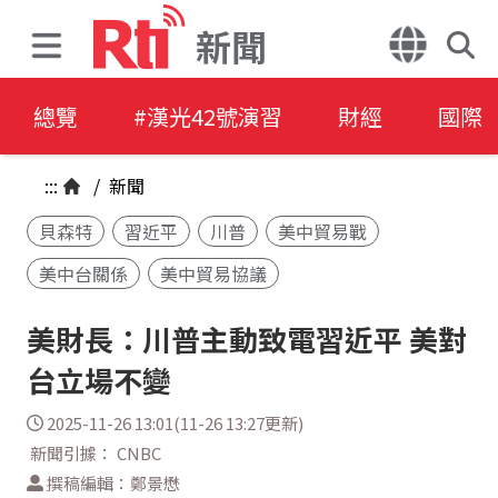
新聞
總覽
#漢光42號演習
財經
國際
:::
/
新聞
貝森特
習近平
川普
美中貿易戰
美中台關係
美中貿易協議
美財長：川普主動致電習近平 美對
台立場不變
2025-11-26 13:01(11-26 13:27更新)
新聞引據： CNBC
撰稿編輯：鄭景懋