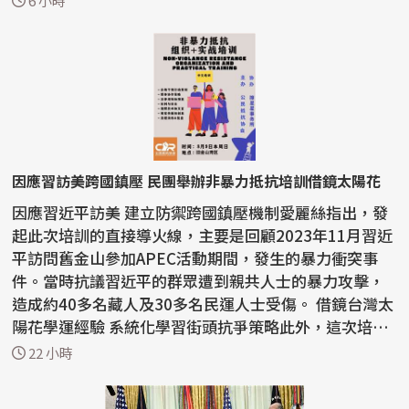
6 小時
因應習訪美跨國鎮壓 民團舉辦非暴力抵抗培訓借鏡太陽花
因應習近平訪美 建立防禦跨國鎮壓機制愛麗絲指出，發
起此次培訓的直接導火線，主要是回顧2023年11月習近
平訪問舊金山參加APEC活動期間，發生的暴力衝突事
件。當時抗議習近平的群眾遭到親共人士的暴力攻擊，
造成約40多名藏人及30多名民運人士受傷。 借鏡台灣太
陽花學運經驗 系統化學習街頭抗爭策略此外，這次培訓
的另...
22 小時