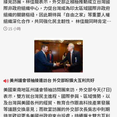
接見訪團。林佳龍表示，外交部正積極推動成立台灣國
際非政府組織中心，力促台灣成為印太區域國際非政府
組織的關鍵樞紐，因此期待與「自由之家」等重要人權
組織深化合作，共同強化民主韌性。 林佳龍同時肯定
「自由之...
15 小時
美州議會領袖接連訪台 外交部盼擴大互利共好
美國東南地區州議會領袖訪問團來訪，外交部今天(7日)
表示，雙方就台灣民主進程、國際參與、區域情勢，以
及台灣與美國各州的經貿、教育合作跟高科技產業發展
等議題交換意見；而款宴訪團的外交部次長吳志中則期
待並歡迎更多美國州政府來台設處，持續擴大雙方互利