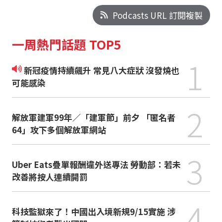
Podcasts URL 訂閱複製
一周熱門話題 TOP5
1
新冠疫情持續飆升 常見八大症狀 沒發燒也
可能感染
2
解放軍建軍99年／「建軍節」前夕 「匿名者
64」攻下多個解放軍網站
3
Uber Eats疊單報酬違外送專法 勞動部：若未
改善將按人連續開罰
4
科技監獄來了！中國出入境新規9/15實施 涉