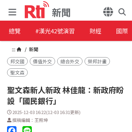
新聞
總覽
#漢光42號演習
財經
國際
:::
/
新聞
邦交國
價值外交
總合外交
榮邦計畫
聖文森
聖文森新人新政 林佳龍：新政府盼
設「國民銀行」
2025-12-03 16:22(12-03 16:31更新)
撰稿編輯：王照坤