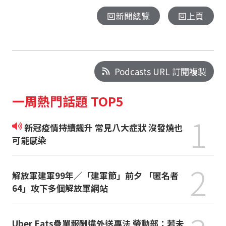
回新聞總覽
回上頁
Podcasts URL 訂閱複製
一周熱門話題 TOP5
1
新冠疫情持續飆升 常見八大症狀 沒發燒也
可能感染
2
解放軍建軍99年／「建軍節」前夕 「匿名者
64」攻下多個解放軍網站
Uber Eats疊單報酬違外送專法 勞動部：若未