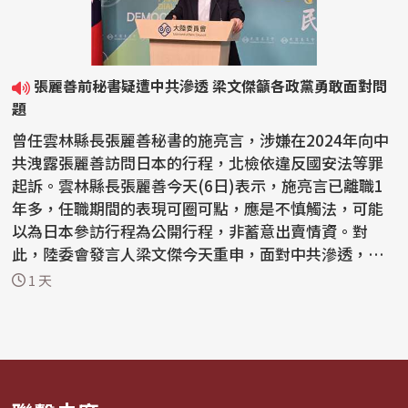
張麗善前秘書疑遭中共滲透 梁文傑籲各政黨勇敢面對問
題
曾任雲林縣長張麗善秘書的施亮言，涉嫌在2024年向中
共洩露張麗善訪問日本的行程，北檢依違反國安法等罪
起訴。雲林縣長張麗善今天(6日)表示，施亮言已離職1
年多，任職期間的表現可圈可點，應是不慎觸法，可能
以為日本參訪行程為公開行程，非蓄意出賣情資。對
此，陸委會發言人梁文傑今天重申，面對中共滲透，各
政黨應勇敢...
1 天