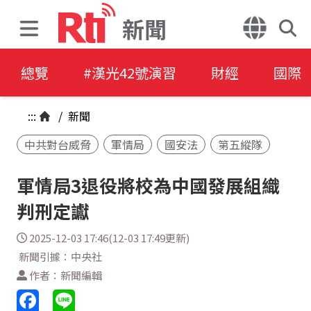
新聞
總覽
#漢光42號演習
財經
國際
:::
/
新聞
中共對台威脅
軍情局
國安法
第五縱隊
軍情局3退役將校為中國發展組織
判刑定讞
2025-12-03 17:46(12-03 17:49更新)
新聞引據：中央社
作者：新聞編輯