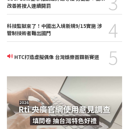
3
改善將按人連續開罰
4
科技監獄來了！中國出入境新規9/15實施 涉
管制技術者難出國門
5
HTC打造虛擬偶像 台灣娛樂首闢新賽道