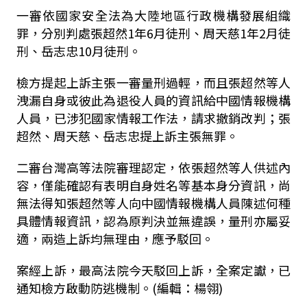
一審依國家安全法為大陸地區行政機構發展組織
罪，分別判處張超然1年6月徒刑、周天慈1年2月徒
刑、岳志忠10月徒刑。
檢方提起上訴主張一審量刑過輕，而且張超然等人
洩漏自身或彼此為退役人員的資訊給中國情報機構
人員，已涉犯國家情報工作法，請求撤銷改判；張
超然、周天慈、岳志忠提上訴主張無罪。
二審台灣高等法院審理認定，依張超然等人供述內
容，僅能確認有表明自身姓名等基本身分資訊，尚
無法得知張超然等人向中國情報機構人員陳述何種
具體情報資訊，認為原判決並無違誤，量刑亦屬妥
適，兩造上訴均無理由，應予駁回。
案經上訴，最高法院今天駁回上訴，全案定讞，已
通知檢方啟動防逃機制。(編輯：楊翎)