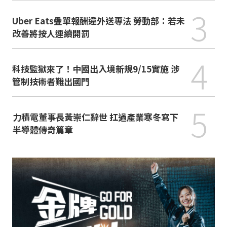
3
Uber Eats疊單報酬違外送專法 勞動部：若未
改善將按人連續開罰
4
科技監獄來了！中國出入境新規9/15實施 涉
管制技術者難出國門
5
力積電董事長黃崇仁辭世 扛過產業寒冬寫下
半導體傳奇篇章