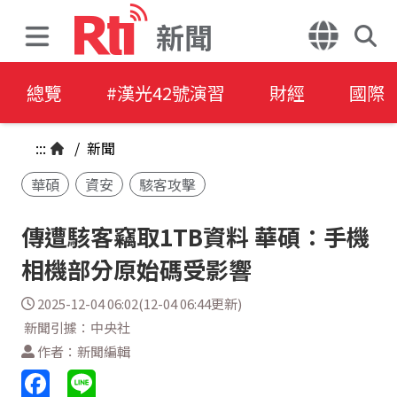
新聞
總覽
#漢光42號演習
財經
國際
:::
/
新聞
華碩
資安
駭客攻擊
傳遭駭客竊取1TB資料 華碩：手機
相機部分原始碼受影響
2025-12-04 06:02(12-04 06:44更新)
新聞引據：中央社
作者：新聞編輯