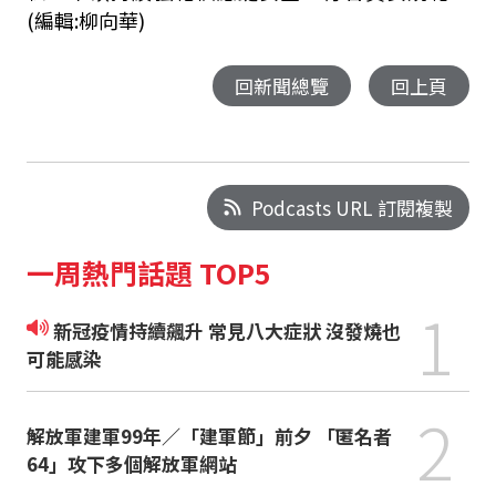
(編輯:柳向華)
回新聞總覽
回上頁
Podcasts URL 訂閱複製
一周熱門話題 TOP5
1
新冠疫情持續飆升 常見八大症狀 沒發燒也
可能感染
2
解放軍建軍99年／「建軍節」前夕 「匿名者
64」攻下多個解放軍網站