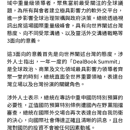
域中重量級領導者，聚焦當前最受關注的全球議
題，為所有與會者建立極具影響力的軟外交平台，
進一步影響全球治理架構與政府決策。總統透過視
訊出席這場國際重量級峰會，具有向世界闡述台灣
態度、向不同受眾溝通、以及靈活外交溝通戰略等
3面向的意義。
這3面向的意義首先是向世界闡述台灣的態度，涉
外人士指出，一年一度的「
DealBook Summit
」
是全球政治、商業及文化領域最具影響力領導者齊
聚一堂的時刻，總統直面全世界重要領袖，表達台
灣立場以及台灣扮演的關鍵角色。
涉外人士表示，總統在專訪中重申國防特別預算的
必要性，正值國防預算特別條例遭國內在野黨阻擋
審查，總統在國際外交場合再次表達台灣自我防衛
的決心，向國際社會傳達正確且清晰的訊息，且台
灣對國防的投資不會被任何因素動搖。