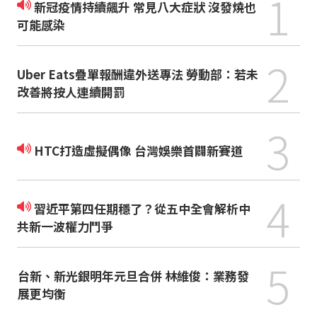
1
新冠疫情持續飆升 常見八大症狀 沒發燒也
可能感染
2
Uber Eats疊單報酬違外送專法 勞動部：若未
改善將按人連續開罰
3
HTC打造虛擬偶像 台灣娛樂首闢新賽道
4
習近平第四任期穩了？從五中全會解析中
共新一波權力鬥爭
5
台新、新光銀明年元旦合併 林維俊：業務發
展更均衡