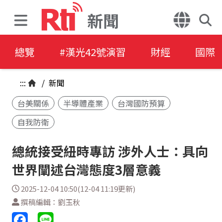
新聞
總覽
#漢光42號演習
財經
國際
:::
/
新聞
台美關係
半導體產業
台灣國防預算
自我防衛
總統接受紐時專訪 涉外人士：具向
世界闡述台灣態度3層意義
2025-12-04 10:50(12-04 11:19更新)
撰稿編輯：劉玉秋