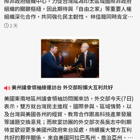
際非政府組織中心，力促台灣成為印太區域國際非政府
組織的關鍵樞紐，因此期待與「自由之家」等重要人權
組織深化合作，共同強化民主韌性。 林佳龍同時肯定
「自由之...
2 天
美州議會領袖接連訪台 外交部盼擴大互利共好
美國東南地區州議會領袖訪問團來訪，外交部今天(7日)
表示，雙方就台灣民主進程、國際參與、區域情勢，以
及台灣與美國各州的經貿、教育合作跟高科技產業發展
等議題交換意見；而款宴訪團的外交部次長吳志中則期
待並歡迎更多美國州政府來台設處，持續擴大雙方互利
共好的夥伴關係。 來自美國阿拉巴馬州、喬治亞州、肯