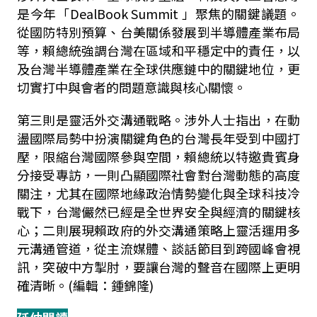
是今年「
DealBook Summit
」聚焦的關鍵議題。
從國防特別預算、台美關係發展到半導體產業布局
等，賴總統強調台灣在區域和平穩定中的責任，以
及台灣半導體產業在全球供應鏈中的關鍵地位，更
切實打中與會者的問題意識與核心關懷。
第三則是靈活外交溝通戰略。涉外人士指出，在動
盪國際局勢中扮演關鍵角色的台灣長年受到中國打
壓，限縮台灣國際參與空間，賴總統以特邀貴賓身
分接受專訪，一則凸顯國際社會對台灣動態的高度
關注，尤其在國際地緣政治情勢變化與全球科技冷
戰下，台灣儼然已經是全世界安全與經濟的關鍵核
心；二則展現賴政府的外交溝通策略上靈活運用多
元溝通管道，從主流媒體、談話節目到跨國峰會視
訊，突破中方掣肘，要讓台灣的聲音在國際上更明
確清晰。(編輯：鍾錦隆)