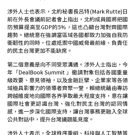
涉外人士也表示，北約秘書長呂特(
Mark Rutte
)日
前在外長會議前記者會上指出，北約成員國將把國
防預算提高至
GDP
的
5%
，這也凸顯台灣對齊國際
趨勢。總統意在強調當區域各國都致力加強自我防
衛韌性的同時，位處抵禦中國威脅最前緣、負責任
的民主台灣更加不能缺席。
第二個意義是向不同受眾溝通。涉外人士指出，今
年「
DealBook Summit
」邀請對象包括各國重量
級政要、意見領袖，以及金融巨擘、企業家等各領
域極具影響力的領導者齊聚一堂，賴總統藉由專訪
跨越維度地向國際各界爭取最大程度支持，意在讓
國際社會更認識台灣、強化對民主台灣的認同情
感，進一步深化國際支持，讓台灣事務更融入全球
公共對話中，提升台灣議題能見度。
涉外人士表示，全球秩序重組、科技與人工智慧等