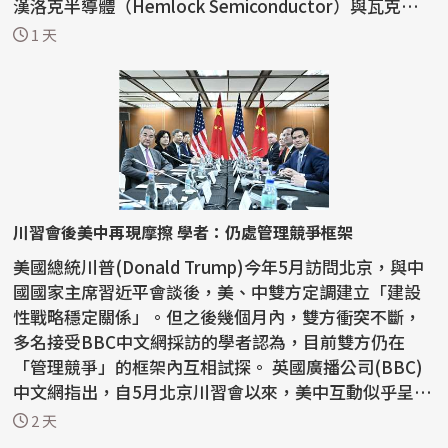
漢洛克半導體（Hemlock Semiconductor）與瓦克化
學（W...
1 天
川習會後美中再現摩擦 學者：仍處管理競爭框架
美國總統川普(Donald Trump)今年5月訪問北京，與中
國國家主席習近平會談後，美、中雙方定調建立「建設
性戰略穩定關係」。但之後幾個月內，雙方衝突不斷，
多名接受BBC中文網採訪的學者認為，目前雙方仍在
「管理競爭」的框架內互相試探。 英國廣播公司(BBC)
中文網指出，自5月北京川習會以來，美中互動似乎呈現
「一邊...
2 天