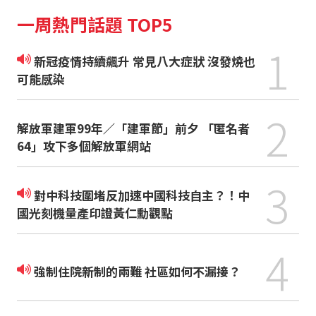
一周熱門話題 TOP5
1
新冠疫情持續飆升 常見八大症狀 沒發燒也
可能感染
2
解放軍建軍99年／「建軍節」前夕 「匿名者
64」攻下多個解放軍網站
3
對中科技圍堵反加速中國科技自主？！中
國光刻機量產印證黃仁勳觀點
4
強制住院新制的兩難 社區如何不漏接？