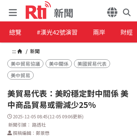
新聞
總覽
#漢光42號演習
兩岸
財經
:::
/
新聞
美中貿易協議
美中關係
美國貿易代表
美中貿易
美貿易代表：美盼穩定對中關係 美
中商品貿易或需減少25%
2025-12-05 08:45(12-05 09:06更新)
新聞引據： 路透社
撰稿編輯：鄭景懋