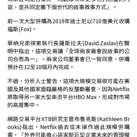
容，並共同定義下個世代的故事敘事方式」。
前一次大型併購為
2019
年迪士尼以
710
億美元收購
福斯
(
Fox
)
。
華納兄弟探索執行長薩斯拉夫
(
David Zaslav)
在聲
明中指出，這項交易讓「全球兩家最會說故事的公
司合而為一」。兩家公司董事會已一致同意，併購
預計在
12
至
18
個月內完成。
不過，分析人士警告，這項大規模交易很可能在美
國及其他國家面臨嚴格的反壟斷審查，因為
Netflix
將取得另一家大型串流平台
HBO Max
，形成對市場
的高度集中。
網路交易平台XTB
研究主管布魯克斯
(
Kathleen Br
ooks
)
指出，
Netflix
過去從未操作過此規模併購
案，「外界可能擔心這家新巨型企業未來的管理模