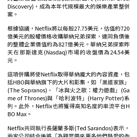
Discovery
)
，成為本年代規模最大的娛樂產業整併
案。
根據協議，
Netflix
將以每股
27.75
美元，估值約
720
億美元的股權價格收購華納兄弟探索，連同負債後
的整體企業價值約為
827
億美元。華納兄弟探索昨
天在那斯達克
(
Nasdaq
)
市場的收盤價為
24.54
美
元。
這項併購將使
Netflix
取得華納龐大的內容資產，包
括
HBO
與華納旗下的大片和影集，如「黑道家族」
(
The Sopranos)
、「冰與火之歌：權力遊戲」(
Ga
me of Thrones)
與「哈利波特」
(
Harry Potter
)
系
列。此外，
Netflix
也將獲得高知名度的串流平台
H
BO Max
。
Netflix
共同執行長薩蘭多斯
(
Ted Sarandos
)
表示，
兩家公司結合後將「為觀眾帶來更多他們熱愛的內