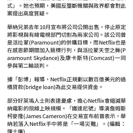
式」。她也預期，美國反壟斷機關與政界都會對此
案提出高度質疑。
華納兄弟去年
10
月宣布將公司公開出售，停止原定
將影視與有線電視部門切割為兩家公司。該公司曾
是派拉蒙
(
Paramount
)
的併購目標，而
Netflix
也是
在感恩節期間加入競標行列，與派拉蒙天空之舞
(
P
aramount Skydance
)
及康卡斯特
(
Comcast
)
一同
參與第二輪談判。
據「彭博」報導，
Netflix
正規劃以數百億美元的過
橋貸款
(
bridge loan
)
為此交易提供資金。
部分好萊塢人士則表達憂慮，擔心
Netflix
會縮減華
納電影的院線上映規模。「鐵達尼號」導演詹姆斯
柯麥隆
(
James Cameron
)
在交易宣布前曾表示，華
納若落入
Netflix
手中將是「一場災難」。(編輯：
陳士廉)