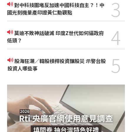
3
對中科技圍堵反加速中國科技自主？！中
國光刻機量產印證黃仁勳觀點
4
莫迪不敗神話破滅 印度Z世代如何逼政府
低頭？
5
股海狂潮／韓股槓桿投資釀股災 示警台股
投資人哪些事