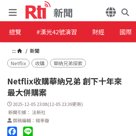
新聞
總覽
#漢光42號演習
財經
國際
:::
/
新聞
Netflix
收購
華納兄弟探索
Netflix收購華納兄弟 創下十年來
最大併購案
2025-12-05 23:08(12-05 23:39更新)
新聞引據： 法新社
撰稿編輯：楊季璇