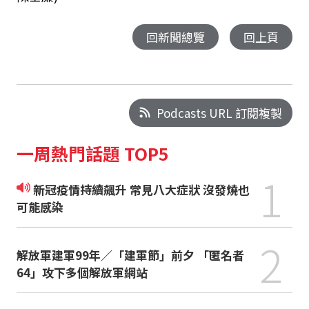
回新聞總覽
回上頁
Podcasts URL 訂閱複製
一周熱門話題 TOP5
1
新冠疫情持續飆升 常見八大症狀 沒發燒也
可能感染
2
解放軍建軍99年／「建軍節」前夕 「匿名者
64」攻下多個解放軍網站