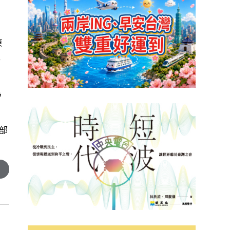
東
及
為
部