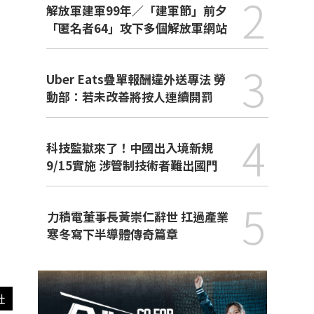
2
解放軍建軍99年／「建軍節」前夕
「匿名者64」攻下多個解放軍網站
3
Uber Eats疊單報酬違外送專法 勞
動部：若未改善將按人連續開罰
4
科技監獄來了！中國出入境新規
9/15實施 涉管制技術者難出國門
5
力積電董事長黃崇仁辭世 扛過產業
寒冬寫下半導體傳奇篇章
社