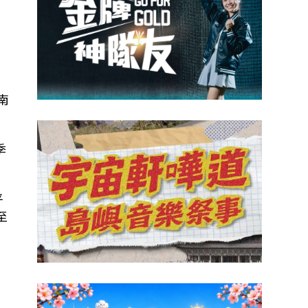
南
季
平
至