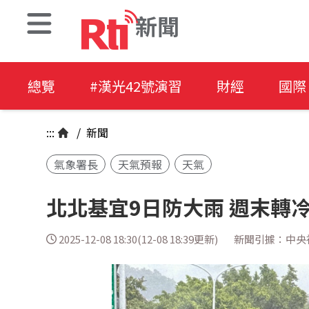
新聞
總覽
#漢光42號演習
財經
國際
:::
/
新聞
氣象署長
天氣預報
天氣
北北基宜9日防大雨 週末轉
2025-12-08 18:30(12-08 18:39更新)
新聞引據：中央