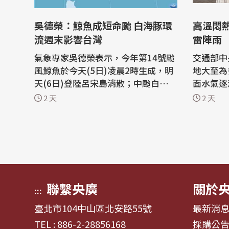
吳德榮：鯨魚成短命颱 白海豚環
高溫悶熱
流週末影響台灣
雷陣雨
氣象專家吳德榮表示，今年第14號颱
交通部中
風鯨魚於今天(5日)凌晨2時生成，明
地大至為
天(6日)登陸呂宋島消散；中颱白海豚
面水氣逐
估7至9日環流通過北部海面、向北迴
機率越增
2 天
2 天
轉，西半部防短暫陣雨、東半部防極
北部地區
端高溫。 中央大學大氣科學系兼任副
部地區及
教授吳德榮今天在氣象應用推廣基金
雨，尤其
會的「洩天機教室」專欄表示，最新
午出門請
氣象署颱風路徑潛勢預測圖顯示，第
備用；清
13號...
短暫陣...
聯繫央廣
關於
:::
臺北市104中山區北安路55號
最新消
TEL : 886-2-28856168
採購公