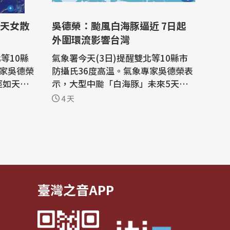
天女散
吳德榮：颱風白海豚逼近 7日起
外圍環流影響台灣
等10縣
氣象署今天(3日)提醒雙北等10縣市
專家吳德榮
防攝氏36度高溫。氣象專家吳德榮表
徑如天女
示，大型中颱「白海豚」未來5天朝
過台灣北部
琉球移動，後期路徑不確定性加大，
4 天
地需防強
侵襲北部海面機率約40%，估7日起
外圍環流影響台灣。 根據中央氣象署
心位置約
資訊，今天凌晨2時第13號颱風白海
面上，以每
豚中心位置約在鵝鑾鼻東方2940公里
行。中心氣
之處，以每小時21公里速度，向西北
西進行。...
臺灣之音APP