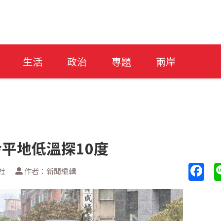
生活
政治
專題
兩岸
冷平地低溫探10度
社
作者：新聞編輯