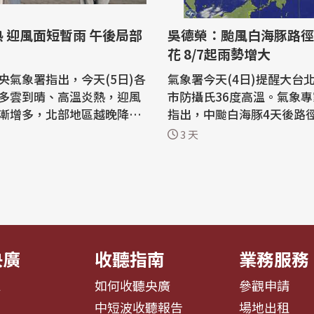
 迎風面短暫雨 午後局部
吳德榮：颱風白海豚路徑
花 8/7起雨勢增大
央氣象署指出，今天(5日)各
氣象署今天(4日)提醒大台北
多雲到晴、高溫炎熱，迎風
市防攝氏36度高溫。氣象
漸增多，北部地區越晚降雨
指出，中颱白海豚4天後路
加，偶有短暫陣雨出現，東
散花，估7日至9日環流掠
3 天
亦有零星降雨，而午後中南
海面，西半部雨勢加大、各
其他山區有局部短暫雷陣
陣風。 根據中央氣象署資訊，中度颱
山區有大雨出現的機率，下
風白海豚今天凌晨2時的中
注意天氣的變化並攜帶雨具
在台北東方2280公里之海
晨至上午中南部地區有局部
小時19公里速度，向西進
壓955百帕...
央廣
收聽指南
業務服務
息
如何收聽央廣
參觀申請
告
中短波收聽報告
場地出租