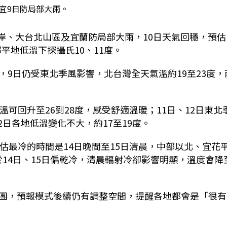
宜9日防局部大雨。
海岸、大台北山區及宜蘭防局部大雨，10日天氣回穩，預估
部平地低溫下探攝氏10、11度。
9日仍受東北季風影響，北台灣全天氣溫約19至23度，
可回升至26到28度，感受舒適溫暖；11日、12日東北
2日各地低溫變化不大，約17至19度。
估最冷的時間是14日晚間至15日清晨，中部以北、宜花
由於14日、15日偏乾冷，清晨輻射冷卻影響明顯，溫度會降
團，預報模式後續仍有調整空間，提醒各地都會是「很有