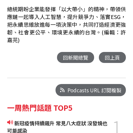
總統期盼企業能發揮「以大帶小」的精神，帶領供
應鏈一起導入人工智慧，提升競爭力、落實
ESG
，
把永續思維放進每一項決策中，共同打造經濟更強
韌、社會更公平、環境更永續的台灣。(編輯：許
嘉芫)
回新聞總覽
回上頁
Podcasts URL 訂閱複製
一周熱門話題 TOP5
1
新冠疫情持續飆升 常見八大症狀 沒發燒也
可能感染