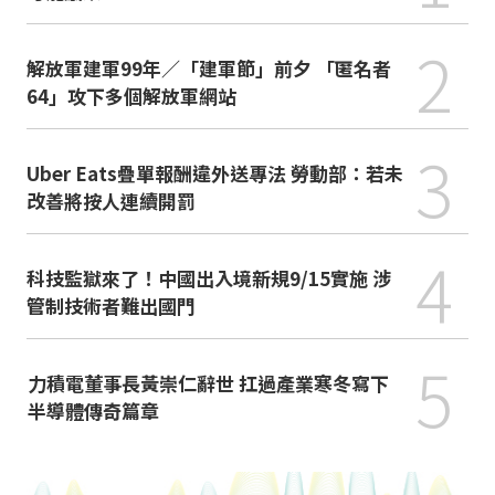
2
解放軍建軍99年／「建軍節」前夕 「匿名者
64」攻下多個解放軍網站
3
Uber Eats疊單報酬違外送專法 勞動部：若未
改善將按人連續開罰
4
科技監獄來了！中國出入境新規9/15實施 涉
管制技術者難出國門
5
力積電董事長黃崇仁辭世 扛過產業寒冬寫下
半導體傳奇篇章