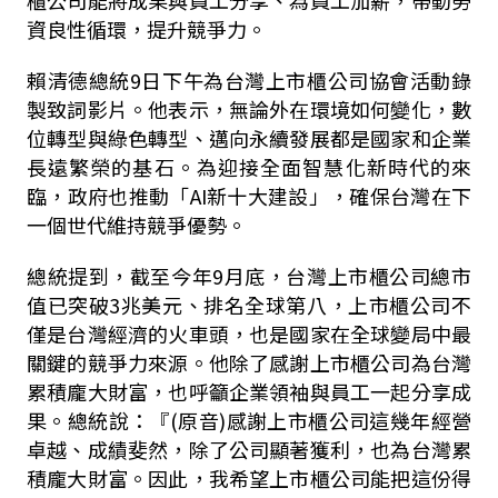
資良性循環，提升競爭力。
賴清德總統
9
日下午為台灣上市櫃公司協會活動錄
製致詞影片。他表示，無論外在環境如何變化，數
位轉型與綠色轉型、邁向永續發展都是國家和企業
長遠繁榮的基石。為迎接全面智慧化新時代的來
臨，政府也推動「
AI
新十大建設」，確保台灣在下
一個世代維持競爭優勢。
總統提到，截至今年
9
月底，台灣上市櫃公司總市
值已突破
3
兆美元、排名全球第八，上市櫃公司不
僅是台灣經濟的火車頭，也是國家在全球變局中最
關鍵的競爭力來源。他除了感謝上市櫃公司為台灣
累積龐大財富，也呼籲企業領袖與員工一起分享成
果。總統說：『
(
原音
)
感謝上市櫃公司這幾年經營
卓越、成績斐然，除了公司顯著獲利，也為台灣累
積龐大財富。因此，我希望上市櫃公司能把這份得