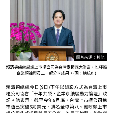
圖片來源：其他
賴清德總統感謝上市櫃公司為台灣累積龐大財富，也呼籲
企業領袖與員工一起分享成果。(圖：總統府)
賴清德總統今日
(9
日
)
下午以錄影方式為台灣上市
櫃公司協會「十年共榮，企業永續驅動力論壇」致
詞。他表示，截至今年
9
月底，台灣上市櫃公司總
市值已突破
3
兆美元、排名全球第
八。
他呼籲上市
櫃公司能將成果與員工分享、為員工加薪，帶動勞