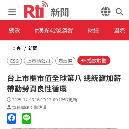
新聞
總覽
#漢光42號演習
財經
國際
:::
/
新聞
播放聆聽
ESG
上市櫃公司
賴清德
台上市櫃市值全球第八 總統籲加薪
帶動勞資良性循環
2025-12-09 16:07(12-09 16:57更新)
撰稿編輯：鄭佑漢