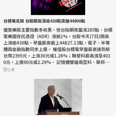
台積電走揚 台股開高漲逾430點突破44800點
儘管美股主要指數多收黑，但台指期夜盤漲285點、台積
電美國存託憑證（ADR）漲逾1%，台股今天(7日)開高
上漲逾430點，早盤最高衝上44827.13點，電子、半導
體與金融指數同步上揚。 權值股台積電早盤最高達到新
台幣2395元，上漲30元或1.26%；聯發科最高漲至401
0元，上揚90元或2.29%。 記憶體雙雄南亞科、華邦電
早盤跌幅超...
1 天