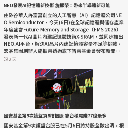
NEO發表AI記憶體新技術 施振榮：帶來半導體新可能
由矽谷華人許富菖創立的人工智慧（AI）記憶體公司NE
O Semiconductor，今天(6日)在全球記憶體與儲存產業
年度盛會Future Memory and Storage（FMS 2026）
發表新一代AI晶片內建記憶體技術X-SRAM，並同步推出
NEO.AI平台，解決AI晶片內建記憶體容量不足等挑戰。
宏碁集團創辦人施振榮透過旗下智榮基金會發布新聞稿
表示，AI...
2 天
國安基金第9次護盤買8檔個股 靠台積電賺77億最多
國安基金第9次護盤台股已在5月6日將持股全數出清，根