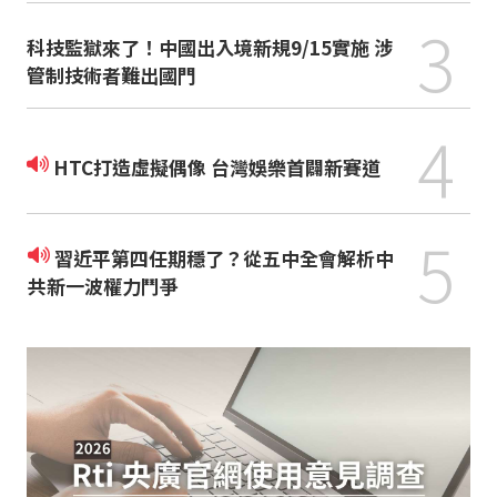
3
科技監獄來了！中國出入境新規9/15實施 涉
管制技術者難出國門
4
HTC打造虛擬偶像 台灣娛樂首闢新賽道
5
習近平第四任期穩了？從五中全會解析中
共新一波權力鬥爭