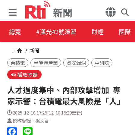
新聞
總覽
#漢光42號演習
財經
國際
:::
/
新聞
台積電
半導體產業
資安漏洞
中研院
播放聆聽
人才過度集中、內部攻擊增加 專
家示警：台積電最大風險是「人」
2025-12-10 17:28(12-10 18:29更新)
撰稿編輯：楊文君