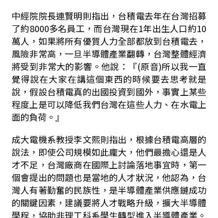
中經院院長連賢明則指出，台積電去年在台灣招募
了約8000多名員工，而台灣現在1年出生人口約10
萬人，如果將所有優質人力全部都放到台積電去，
風險非常高，一旦半導體產業翻轉，台灣整體經濟
將受到非常大的影響。他說：『(原音)所以我一直
覺得說在大家在講這個東西的時候要去思考就是
說，假設台積電真的出國投資到國外，事實上某些
程度上是可以降低我們台灣在這些人力、在水電上
面的負荷。』
成大電機系教授李文熙則指出，根據台積電高層的
說法，即使公司規模如此龐大，他們最擔心還是人
才不足，台灣廠商在國際上討論落地事宜時，第一
個會提出的問題也是當地的人才狀況，他認為，台
灣人有著勤奮的民族性，是半導體產業供應鏈成功
的關鍵因素，建議要將人才戰略升級，擴大半導體
學程，協助非理工科系學生轉型進入半導體產業。