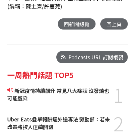
(編輯：陳士廉/許嘉芫)
回新聞總覽
回上頁
Podcasts URL 訂閱複製
一周熱門話題 TOP5
1
新冠疫情持續飆升 常見八大症狀 沒發燒也
可能感染
2
Uber Eats疊單報酬違外送專法 勞動部：若未
改善將按人連續開罰