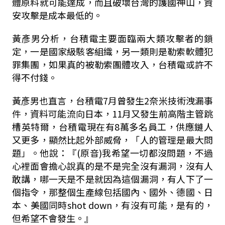
體原料就可能達成，而且破壞台灣的護國神山，資
安攻擊是成本最低的。
黃彥男分析，台積電主要面臨兩大類攻擊者的鎖
定，一是國家級駭客組織，另一類則是勒索軟體犯
罪集團，如果真的被勒索團體攻入，台積電或許不
得不付錢。
黃彥男也直言，台積電7月曾發生2奈米技術洩漏事
件，資料可能流向日本，11月又發生前高階主管跳
槽英特爾，台積電現在有8萬多名員工，供應鏈人
又更多，顯然比起外部威脅，「人的管理是最大問
題」。他說：『(原音)我希望一切都沒問題，不過
心裡面會擔心說真的是不是完全沒有漏洞，沒有人
敢講，哪一天是不是就因為這個漏洞，有人下了一
個指令，那整個生產線包括國內、國外、德國、日
本、美國同時shot down，有沒有可能，是有的，
但希望不會發生。』