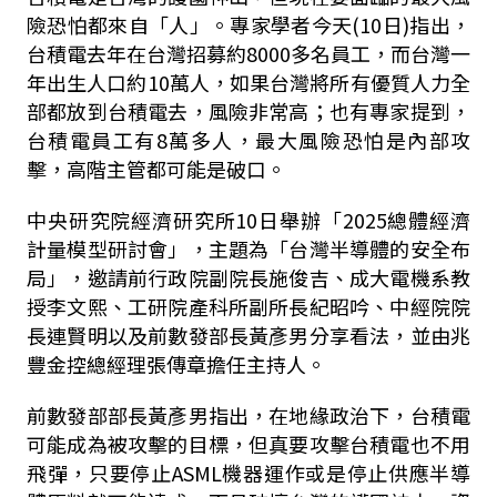
險恐怕都來自「人」。專家學者今天(10日)指出，
台積電去年在台灣招募約8000多名員工，而台灣一
年出生人口約10萬人，如果台灣將所有優質人力全
部都放到台積電去，風險非常高；也有專家提到，
台積電員工有8萬多人，最大風險恐怕是內部攻
擊，高階主管都可能是破口。
中央研究院經濟研究所10日舉辦「2025總體經濟
計量模型研討會」，主題為「台灣半導體的安全布
局」，邀請前行政院副院長施俊吉、成大電機系教
授李文熙、工研院產科所副所長紀昭吟、中經院院
長連賢明以及前數發部長黃彥男分享看法，並由兆
豐金控總經理張傳章擔任主持人。
前數發部部長黃彥男指出，在地緣政治下，台積電
可能成為被攻擊的目標，但真要攻擊台積電也不用
飛彈，只要停止ASML機器運作或是停止供應半導