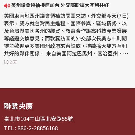
美州議會領袖接連訪台 外交部盼擴大互利共好
美國東南地區州議會領袖訪問團來訪，外交部今天(7日)
表示，雙方就台灣民主進程、國際參與、區域情勢，以
及台灣與美國各州的經貿、教育合作跟高科技產業發展
等議題交換意見；而款宴訪團的外交部次長吳志中則期
待並歡迎更多美國州政府來台設處，持續擴大雙方互利
共好的夥伴關係。 來自美國阿拉巴馬州、喬治亞州、肯
塔基...
2 天
聯繫央廣
臺北市104中山區北安路55號
TEL : 886-2-28856168