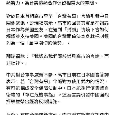
類努力，為台美這類合作保留相當大的空間。
對於日本首相高市早苗「台灣有事」言論引發中日
關係緊張，薛瑞福表示，高市的回答其實是在談論
日本作為美國盟友，在遇到「封鎖」情境下會如何
解讀並支持美國。美國的台灣關係法本身就把封鎖
列為一個「嚴重關切的情勢」。
薛瑞福說：「我認為我們應該樂見高市的言論，而
非批評。」
中共對台軍事威脅不斷，高市日前在日本國會答詢
表示，若「台灣有事」伴隨對方使用武力的情況，
有可能構成安全保障法制中，日本能夠行使集體自
衛權的「存亡危機事態」。這番言論引發中國強烈
抨擊並祭出經濟反制措施。
此外，有關台灣防衛方面，李喜明在新書座談會中