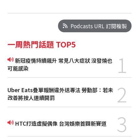
Podcasts URL 訂閱複製
一周熱門話題 TOP5
1
新冠疫情持續飆升 常見八大症狀 沒發燒也
可能感染
2
Uber Eats疊單報酬違外送專法 勞動部：若未
改善將按人連續開罰
3
HTC打造虛擬偶像 台灣娛樂首闢新賽道