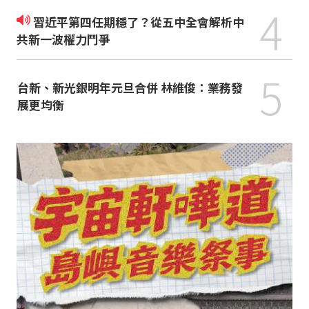
4
習近平第四任期穩了？從五中全會解析中
共新一波權力鬥爭
5
台新、新光銀明年元旦合併 林維俊：業務發
展更均衡