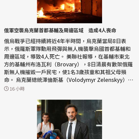
俄軍空襲烏克蘭首都基輔及周邊區域 造成4人喪命
俄烏戰爭已經持續將近4年半時間，烏克蘭當局8日表
示，俄羅斯軍隊動用飛彈與無人機襲擊烏國首都基輔和
周邊區域，導致4人死亡。 美聯社報導，在基輔市東北
方的基輔州布洛瓦利（Brovary），8日清晨有數架俄羅
斯無人機摧毀一戶民宅，使1名3歲孩童和其祖父母殞
命。 烏克蘭總統澤倫斯基（Volodymyr Zelenskyy）還
提到，基輔...
16 小時