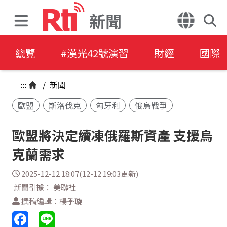
新聞
總覽
#漢光42號演習
財經
國際
:::
/
新聞
歐盟
斯洛伐克
匈牙利
俄烏戰爭
歐盟將決定續凍俄羅斯資產 支援烏
克蘭需求
2025-12-12 18:07(12-12 19:03更新)
新聞引據： 美聯社
撰稿編輯：楊季璇