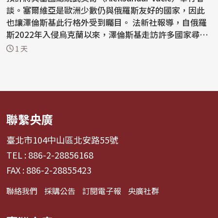
談。塞爾維亞是歐洲少數仍與俄羅斯友好的國家，因此
也讓澤倫斯基此行格外受到矚目。 法新社報導，自俄羅
斯2022年入侵烏克蘭以來，澤倫斯基走訪許多國家尋求
支持...
1 天
聯繫央廣
臺北市104中山區北安路55號
TEL : 886-2-28856168
FAX : 886-2-28855423
聯絡我們
採購公告
訂閱電子報
央廣社群