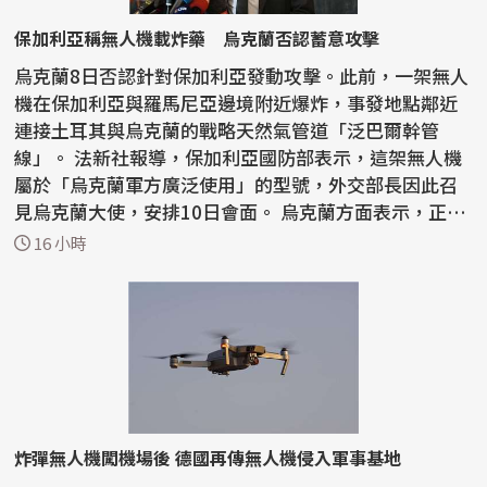
保加利亞稱無人機載炸藥 烏克蘭否認蓄意攻擊
烏克蘭8日否認針對保加利亞發動攻擊。此前，一架無人
機在保加利亞與羅馬尼亞邊境附近爆炸，事發地點鄰近
連接土耳其與烏克蘭的戰略天然氣管道「泛巴爾幹管
線」。 法新社報導，保加利亞國防部表示，這架無人機
屬於「烏克蘭軍方廣泛使用」的型號，外交部長因此召
見烏克蘭大使，安排10日會面。 烏克蘭方面表示，正
「與保...
16 小時
炸彈無人機闖機場後 德國再傳無人機侵入軍事基地