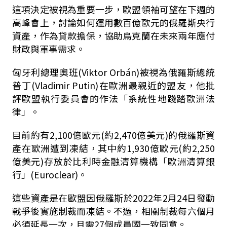
這項決定被視為重要一步，歐盟領袖可望在下週的
高峰會上，討論如何運用數百億歐元的俄羅斯央行
資產，作為貸款擔保，協助烏克蘭在未來兩年應付
財政與軍事需求。
匈牙利總理奧班(Viktor Orbán)被視為俄羅斯總統
普丁(Vladimir Putin)在歐洲最親近的盟友，他批
評歐盟執行委員會的作法「系統性地踐踏歐洲法
律」。
目前約有2,100億歐元(約2,470億美元)的俄羅斯資
產在歐洲遭到凍結，其中約1,930億歐元(約2,250
億美元)存放於比利時金融清算機構「歐洲清算銀
行」(Euroclear)。
這些資產是在歐盟因俄羅斯於2022年2月24日發動
戰爭後實施制裁而凍結。不過，相關制裁每六個月
必須延長一次，且需27個成員國一致同意。