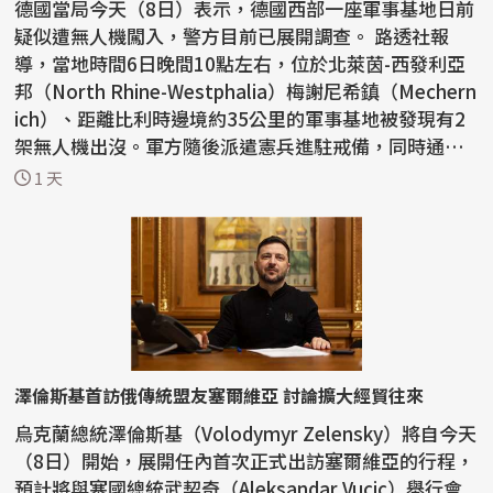
德國當局今天（8日）表示，德國西部一座軍事基地日前
疑似遭無人機闖入，警方目前已展開調查。 路透社報
導，當地時間6日晚間10點左右，位於北萊茵-西發利亞
邦（North Rhine-Westphalia）梅謝尼希鎮（Mechern
ich）、距離比利時邊境約35公里的軍事基地被發現有2
架無人機出沒。軍方隨後派遣憲兵進駐戒備，同時通知
警方...
1 天
澤倫斯基首訪俄傳統盟友塞爾維亞 討論擴大經貿往來
烏克蘭總統澤倫斯基（Volodymyr Zelensky）將自今天
（8日）開始，展開任內首次正式出訪塞爾維亞的行程，
預計將與塞國總統武契奇（Aleksandar Vucic）舉行會