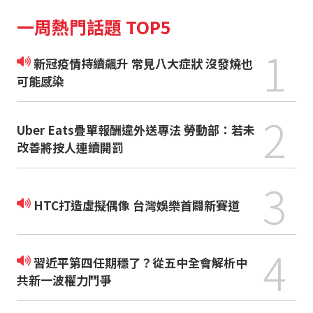
一周熱門話題 TOP5
1
新冠疫情持續飆升 常見八大症狀 沒發燒也
可能感染
2
Uber Eats疊單報酬違外送專法 勞動部：若未
改善將按人連續開罰
3
HTC打造虛擬偶像 台灣娛樂首闢新賽道
4
習近平第四任期穩了？從五中全會解析中
共新一波權力鬥爭