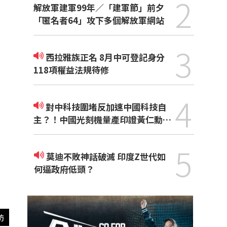
2
解放軍建軍99年／「建軍節」前夕
「匿名者64」攻下多個解放軍網站
3
西拉雅族正名 8月中可登記身分
118項權益法規待修
4
對中科技圍堵反加速中國科技自
主？！中國光刻機量產印證黃仁勳觀
點
5
莫迪不敗神話破滅 印度Z世代如
何逼政府低頭？
訪