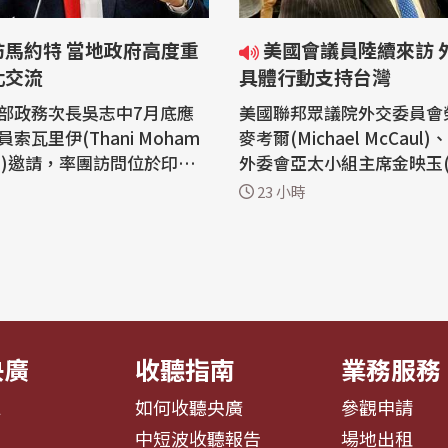
訪馬約特 當地政府高度重
美國會議員陸續來訪 外交部：
化交流
具體行動支持台灣
部政務次長吳志中7月底應
美國聯邦眾議院外交委員會
索瓦里伊(Thani Moham
麥考爾(Michael McCaul
ilihi)邀請，率團訪問位於印度
外委會亞太小組主席金映玉(Yo
外省馬約特(Mayotte)相
im)等多位跨黨派眾議員在
23 小時
知情官員今天(5日)表示，吳
週陸續訪問台灣。外交部表
訪問馬約特期間，受到地方
美國國會議員以具體行動展
界高度重視，當地媒體也廣
會對台灣的重視與支持，我
關行程；馬約特人民對台灣
深化雙方合作，共同維護並
災發生後第一時間伸出援手
美及區域的和平、穩定與繁榮。
...
聯邦眾...
央廣
收聽指南
業務服務
息
如何收聽央廣
參觀申請
告
中短波收聽報告
場地出租