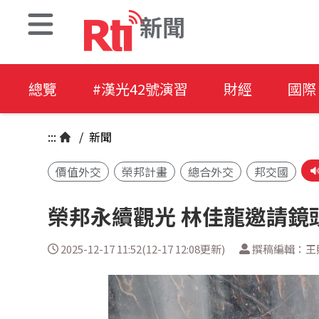
新聞
總覽
#漢光42號演習
財經
國際
:::
/
新聞
價值外交
榮邦計畫
總合外交
邦交國
榮邦永續觀光 林佳龍邀請鏡
2025-12-17 11:52(12-17 12:08更新)
撰稿編輯：王