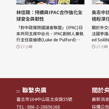
林佳龍：持續與IPAC合作強化全
吳志中
球安全與韌性
視盼深
「對中政策跨國議會聯盟」(IPAC)日
關於外交
本共同主席中谷元、IPAC創辦人兼執
法國參議員
行主任裴倫德(Luke de Pulford)、IP
ed So
AC日本主任山尾志櫻里組團來台出席
洋的法國海
17 小時
17 小時
「凱達格蘭論壇」。外交部今天(5日)
關報導，
表示，外長林佳龍在接見訪團時表
志中這次
示，中國近年持續將法律做為政治工
政府及各
具，企圖藉由製造恐懼，形成寒蟬效
泛報導相
應，迫使各國對中國的擴張行徑保持
前年在風
沈默，因...
表達感謝，
聯繫央廣
關於
:::
臺北市104中山區北安路55號
最新消
TEL : 886-2-28856168
採購公