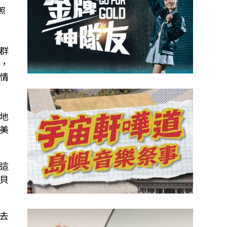
照
群
，
情
地
美
這
貝
去