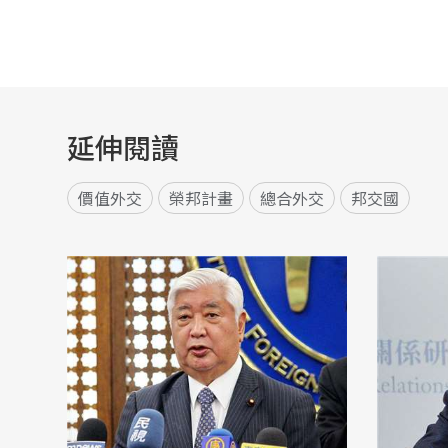
延伸閱讀
價值外交
榮邦計畫
總合外交
邦交國