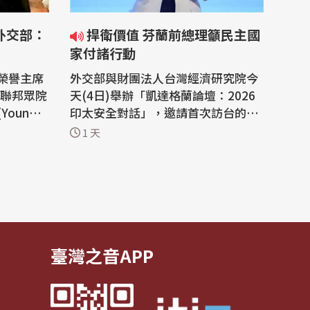
捍衛價值 芬蘭前總理籲民主國
家付諸行動
榮譽主席
外交部與財團法人台灣經濟研究院今
)、聯邦眾院
天(4日)舉辦「凱達格蘭論壇：2026
ung K
印太安全對話」，邀請首次訪台的芬
過去這一
蘭前總理馬林(Sanna Marin)進行專
1 天
示，這是
題演講。馬林強調人民團結、國家戰
現美國國
備、防範假訊息的重要性，並大聲疾
國將持續
呼民主國家應立刻採取行動，共同建
促進台、
構能源、國防與供應鏈的韌性，一起
 美國
為彼此的未來承擔更多責任。 芬蘭前
總理馬林...
臺灣之音APP