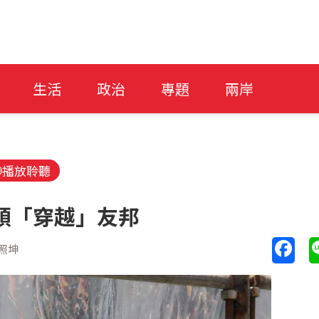
生活
政治
專題
兩岸
播放聆聽
頭「穿越」友邦
照坤