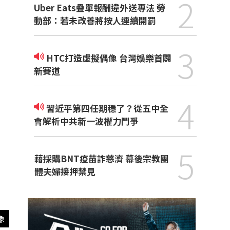
2
Uber Eats疊單報酬違外送專法 勞
動部：若未改善將按人連續開罰
3
HTC打造虛擬偶像 台灣娛樂首闢
新賽道
4
習近平第四任期穩了？從五中全
會解析中共新一波權力鬥爭
5
藉採購BNT疫苗詐慈濟 幕後宗教團
體夫婦接押禁見
像