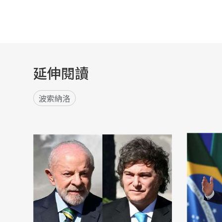
延伸閱讀
波索納洛