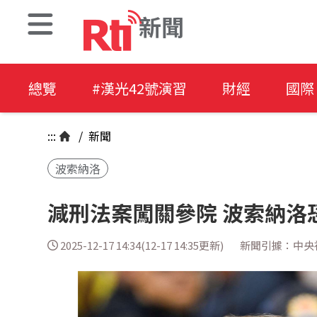
新聞
總覽
#漢光42號演習
財經
國際
:::
/
新聞
波索納洛
減刑法案闖關參院 波索納洛
2025-12-17 14:34(12-17 14:35更新)
新聞引據：中央