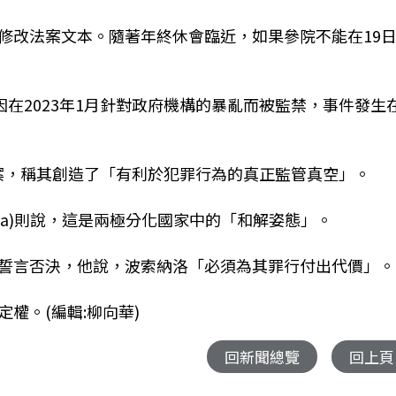
修改法案文本。隨著年終休會臨近，如果參院不能在19
因在2023年1月針對政府機構的暴亂而被監禁，事件發生
籲拒絕該法案，稱其創造了「有利於犯罪行為的真正監管真空」。
Forca)則說，這是兩極分化國家中的「和解姿態」。
誓言否決，他說，波索納洛「必須為其罪行付出代價」。
權。(編輯:柳向華)
回新聞總覽
回上頁