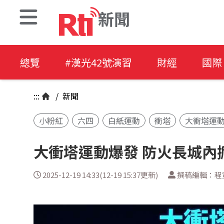
新聞
總覽
#漢光42號演習
財經
國際
:::
/
新聞
小粉紅
六四
白紙運動
衝塔
大衝塔運
大衝塔運動爆發 防火長城內
2025-12-19 14:33(12-19 15:37更新)
撰稿編輯：程