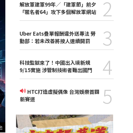
2
解放軍建軍99年／「建軍節」前夕
「匿名者64」攻下多個解放軍網站
3
Uber Eats疊單報酬違外送專法 勞
動部：若未改善將按人連續開罰
4
科技監獄來了！中國出入境新規
9/15實施 涉管制技術者難出國門
5
HTC打造虛擬偶像 台灣娛樂首闢
新賽道
他