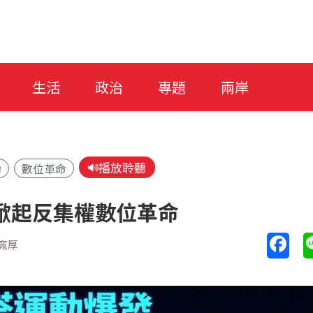
生活
政治
專題
兩岸
播放聆聽
動
數位革命
掀起反集權數位革命
寬厚