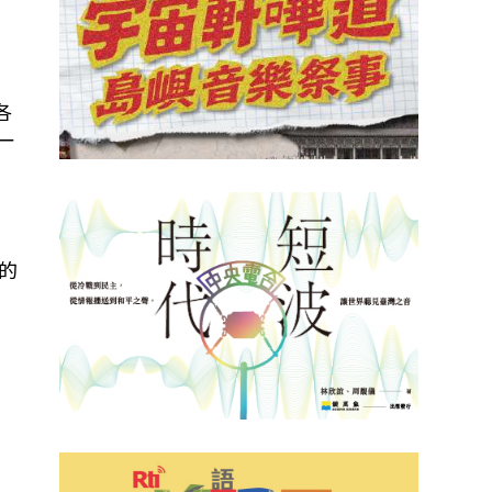
。
各
一
的
，
民