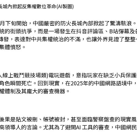
長城內掀起反集權數位革命(AI製圖)
月下旬開始，
中國嚴密的防火長城內部掀起了驚濤駭浪
統的街頭抗爭，而是一場發生在抖音評論區、
B
站彈幕及
轉發，表達對中共集權統治的不滿，也讓外界見證了整整
集體憤怒。
人線上戰鬥競技場類
)
電玩遊戲，意指玩家在缺乏小兵保護
角色瞬間死亡。回到現實，在
2025
年的中國網路語境中
權體制及其龐大的審查機器。
後果是貼文被刪、帳號被封，甚至面臨警察盤查的現實風
高領導人的言論。尤其為了避開
AI
工具的審查，中國網