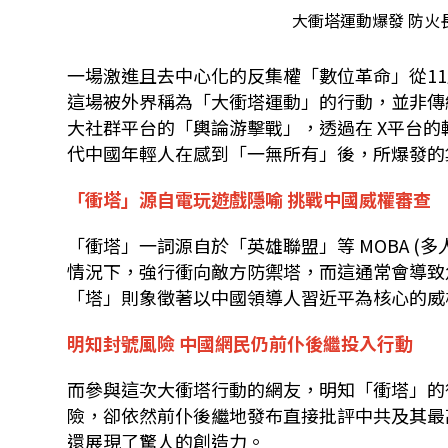
大衝塔運動爆發 防火
一場激進且去中心化的反集權「數位革命」從
11
這場被外界稱為
「大衝塔運動」的行動，並非傳
大社群平台的「輿論游擊戰」，透過在
X
平台的
代中國年輕人在感到「一無所有」後，所爆發的
「衝塔」源自電玩遊戲隱喻
挑戰中國威權審查
「衝塔」一詞源自於「英雄聯盟」等
MOBA (
多
情況下，強行衝向敵方防禦塔，而這通常會導致
「塔」則象徵著以中國領導人習近平為核心的威
明知封號風險
中國網民仍前仆後繼投入行動
而參與這次大衝塔行動的網友，明知「衝塔」的
險，卻依然前仆後繼地發布直接批評中共及其最
還展現了驚人的創造力。