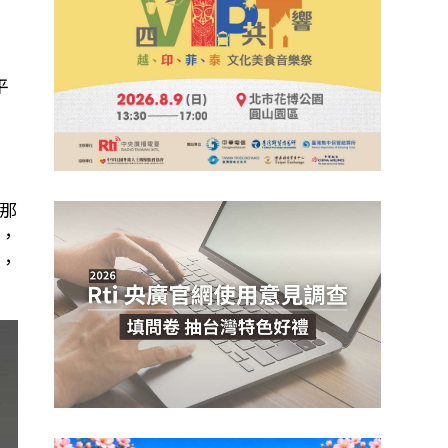
平
」
的
那
，
，