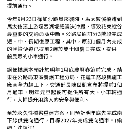
提前通行。
今年
9
月
23
日樺加沙颱風來襲時，馬太鞍溪橋遭到
馬太鞍溪上游堰塞湖壩體潰決沖毀，導致花東縱谷
最重要的交通命脈中斷。公路局原訂分3階段完成
短、中、長期復原工程，其中，原訂1個月內完成
的涵管便道已提前2週於雙十國慶日完成，提供一
般民眾的小車通行。
鋼便橋原本預計於明年
1
月底農曆春節前完成，結
果在公路局東區養護工程分局、花蓮工務段與施工
廠商全力趕工下，交通部長陳世凱宣布將提前1個
月通車，明年元旦起便可提供所有大、小車輛通
行，大幅提升用路人的安全與便利。
至於永久性橋梁重建方案，則預計明年底先完成南
下線供雙向通行，目標
2027
年完成雙向通車。(編
輯：沈鎮江)