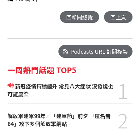
回新聞總覽
回上頁
Podcasts URL 訂閱複製
一周熱門話題 TOP5
1
新冠疫情持續飆升 常見八大症狀 沒發燒也
可能感染
2
解放軍建軍99年／「建軍節」前夕 「匿名者
64」攻下多個解放軍網站