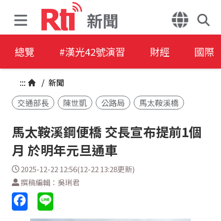
新聞
總覽
#漢光42號演習
財經
國際
:::
/
新聞
交通部長
陳世凱
公路局
馬太鞍溪橋
馬太鞍溪鋼便橋 交長宣布提前1個
月 於明年元旦通車
2025-12-22 12:56(12-22 13:28更新)
撰稿編輯：吳琍君