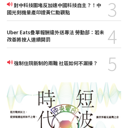
3
對中科技圍堵反加速中國科技自主？！中
國光刻機量產印證黃仁勳觀點
4
Uber Eats疊單報酬違外送專法 勞動部：若未
改善將按人連續開罰
5
強制住院新制的兩難 社區如何不漏接？