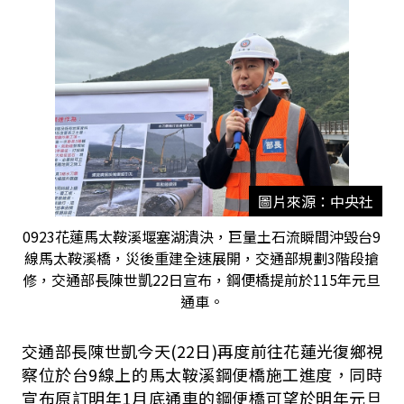
圖片來源：中央社
0923花蓮馬太鞍溪堰塞湖潰決，巨量土石流瞬間沖毀台9
線馬太鞍溪橋，災後重建全速展開，交通部規劃3階段搶
修，交通部長陳世凱22日宣布，鋼便橋提前於115年元旦
通車。
交通部長陳世凱今天
(22
日
)
再度前往花蓮光復鄉視
察位於台
9
線上的馬太鞍溪鋼便橋施工進度，同時
宣布原訂明年
1
月底通車的鋼便橋可望於明年元旦